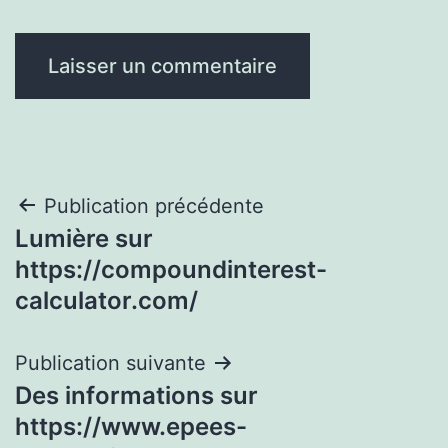
Navigation
Publication précédente
Lumière sur
de
https://compoundinterest-
l’article
calculator.com/
Publication suivante
Des informations sur
https://www.epees-