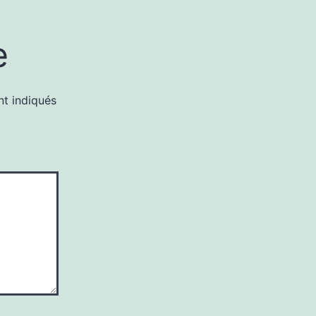
e
nt indiqués