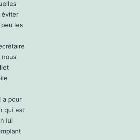
uelles
éviter
 peu les
ecrétaire
, nous
llet
ile
l a pour
n qui est
n lui
’implant