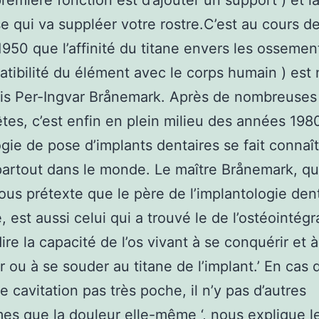
première fonction est d’ajouter un support ) et l
e qui va suppléer votre rostre.C’est au cours de
950 que l’affinité du titane envers les ossement
tibilité du élément avec le corps humain ) est 
ois Per-Ingvar Brånemark. Après de nombreuse
tes, c’est enfin en plein milieu des années 198
gie de pose d’implants dentaires se fait connaît
artout dans le monde. Le maître Brånemark, qu
ous prétexte que le père de l’implantologie den
 est aussi celui qui a trouvé le de l’ostéointégr
ire la capacité de l’os vivant à se conquérir et à
er ou à se souder au titane de l’implant.’ En cas 
cavitation pas très poche, il n’y pas d’autres
s que la douleur elle-même ‘, nous explique l