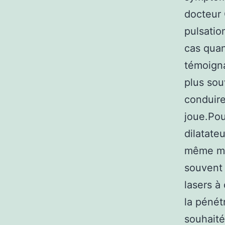
docteur 
pulsatio
cas quan
témoigna
plus sou
conduire
joue.Pou
dilatate
même mie
souvent 
lasers à
la pénét
souhaité