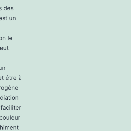
s des
est un
on le
peut
 un
et être à
drogène
adiation
aciliter
 couleur
nchiment