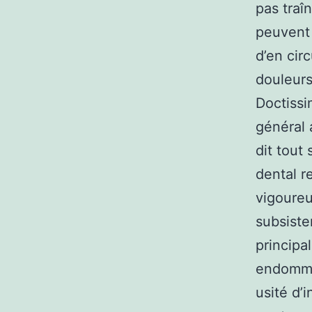
pas traîn
peuvent 
d’en cir
douleurs
Doctissi
général 
dit tout
dental r
vigoureu
subsister
principa
endommag
usité d’i