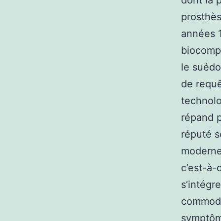
dont la 
prosthès
années 1
biocompa
le suéd
de requê
technolo
répand p
réputé s
moderne,
c’est-à-d
s’intégr
commode 
symptôme