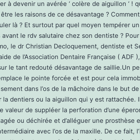
er à devenir un avérée ‘ colère de aiguillon ‘ ! q
être les raisons de ce désavantage ? Comment 
culer là ? Et surtout par quel moyen tempérer un
 avant le rdv salutaire chez son dentiste ? Pour
mo, le dr Christian Decloquement, dentiste et S
aide de l’Association Dentaire Française ( ADF )
 sur le tant redouté désavantage de saillie.Un pe
emplace le pointe forcée et est pour cela immob
sement dans l’os de la mâchoire dans le but de
 la dentiers ou la aiguillon qui y est rattachée. I
le valeur de suppléer la perforation d’une épero
ée ou déchirée et d’alléguer une prosthèse e
ntermédiaire avec l’os de la maxille. De ce fait, l