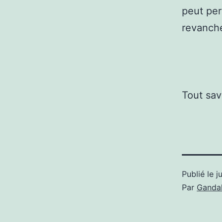
peut per
revanch
Tout sav
Publié le
j
Par
Gandal