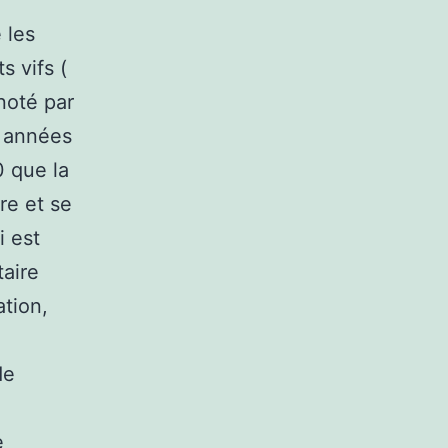
a
 les
s vifs (
noté par
s années
0 que la
re et se
i est
taire
ation,
de
e