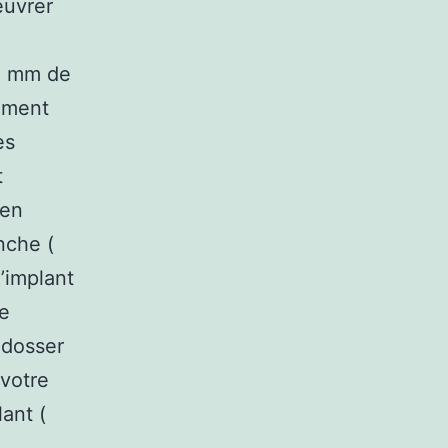
euvrer
15 mm de
sément
es
t
 en
nche (
l’implant
le
ndosser
 votre
lant (