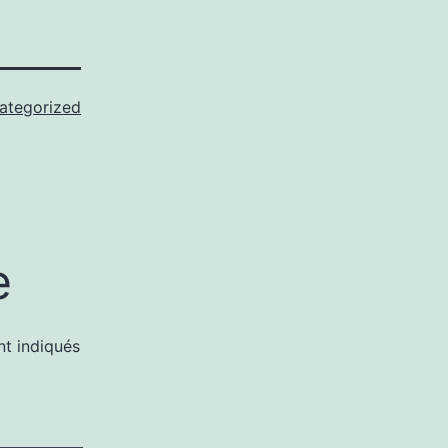
ategorized
e
nt indiqués