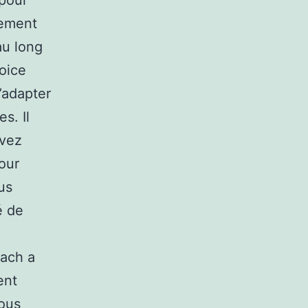
 pour
rement
au long
oice
s’adapter
s. Il
avez
our
us
é de
oach a
ent
vous