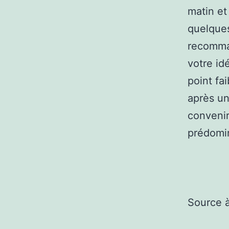
matin et
quelques
recomman
votre id
point fai
après un
convenir
prédomi
Source 