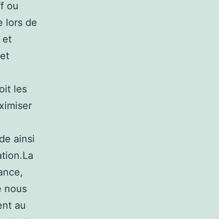
ff ou
e lors de
 et
 et
it les
aximiser
de ainsi
ation.La
sance,
e nous
ent au