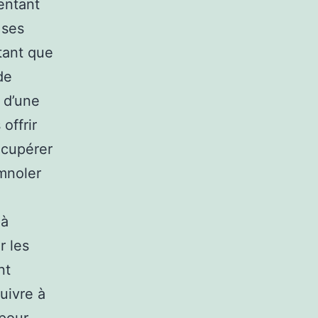
entant
 ses
tant que
de
 d’une
offrir
écupérer
omnoler
 à
r les
nt
uivre à