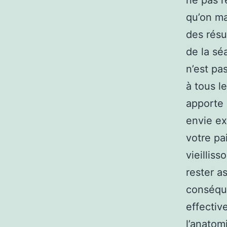
ne pas r
qu’on ma
des résu
de la sé
n’est pas
à tous le
apporte 
envie ex
votre pa
vieillis
rester a
conséque
effectiv
l’anatom