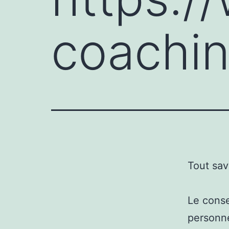
coachin
Tout sav
Le conse
personne