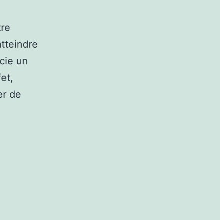
tre
atteindre
cie un
fet,
er de