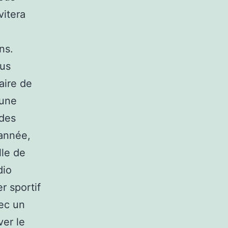
vitera
ns.
ous
aire de
 une
udes
’année,
lle de
dio
r sportif
vec un
ver le