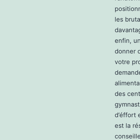
position
les bruta
davantag
enfin, u
donner d
votre pr
demande 
alimenta
des cent
gymnasti
d’éffort
est la r
conseill