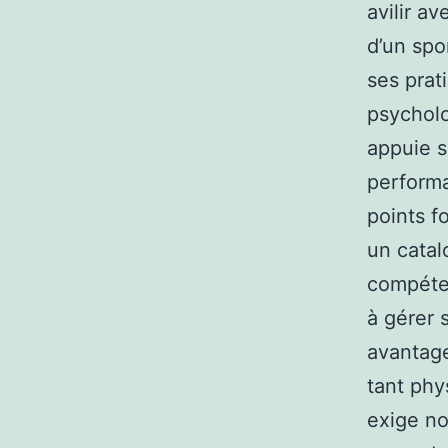
avilir av
d’un spo
ses prat
psycholo
appuie s
performa
points fo
un catal
compéten
à gérer 
avantage
tant phy
exige no