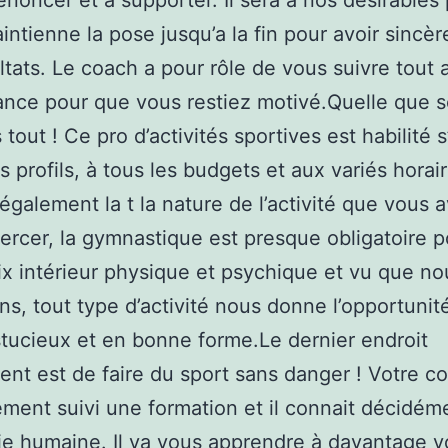
enoncer et à supporter. Il sera à nos désirables
intienne la pose jusqu’a la fin pour avoir sincè
ltats. Le coach a pour rôle de vous suivre tout 
ance pour que vous restiez motivé.Quelle que s
 tout ! Ce pro d’activités sportives est habilité 
s profils, à tous les budgets et aux variés horaire
également la t la nature de l’activité que vous 
ercer, la gymnastique est presque obligatoire p
ix intérieur physique et psychique et vu que no
sons, tout type d’activité nous donne l’opportunit
stucieux et en bonne forme.Le dernier endroit
nt est de faire du sport sans danger ! Votre c
ement suivi une formation et il connait décidém
ie humaine. Il va vous apprendre à davantage 