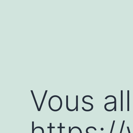
Aller
au
contenu
Vous all
https:/