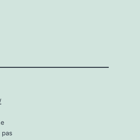
/
ne
e pas