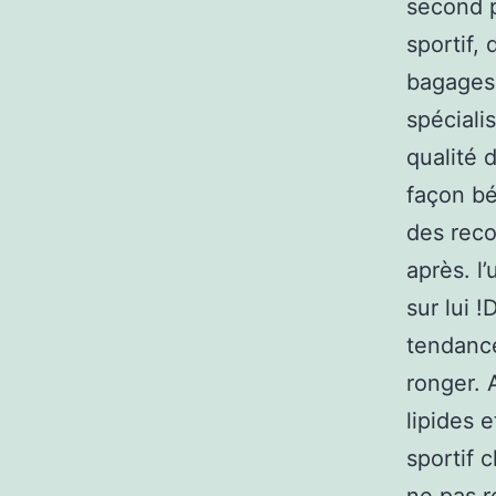
second p
sportif,
bagages 
spéciali
qualité 
façon bé
des rec
après. l
sur lui !
tendance
ronger. 
lipides 
sportif 