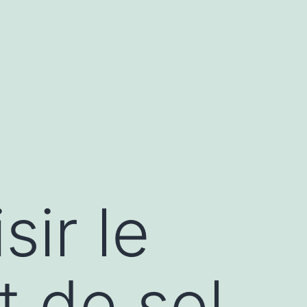
ir le
t de sol