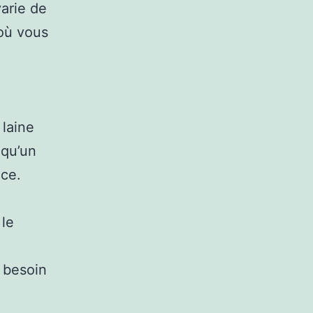
varie de
 où vous
laine
 qu’un
nce.
 le
 besoin