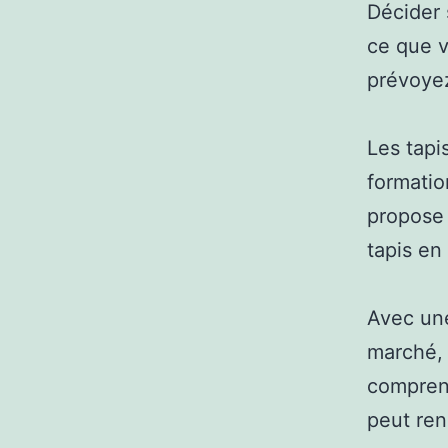
Décider 
ce que v
prévoyez
Les tapi
formatio
propose 
tapis en
Avec une
marché, 
comprend
peut ren