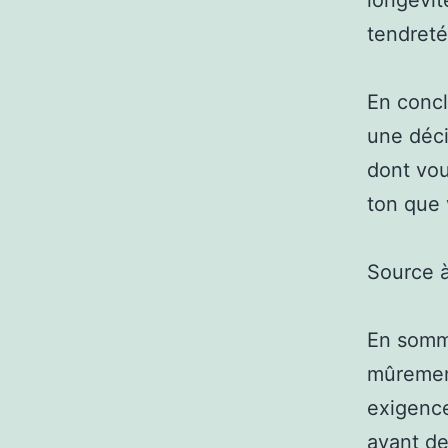
longévit
tendreté
En concl
une déci
dont vou
ton que 
Source 
En somme
mûrement
exigence
avant de