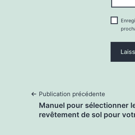
Enreg
proch
Navigation
Publication précédente
Manuel pour sélectionner l
de
revêtement de sol pour vot