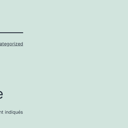
ategorized
e
nt indiqués