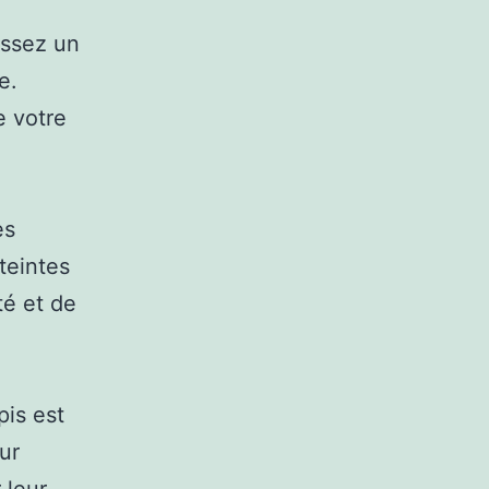
issez un
e.
e votre
es
teintes
té et de
pis est
ur