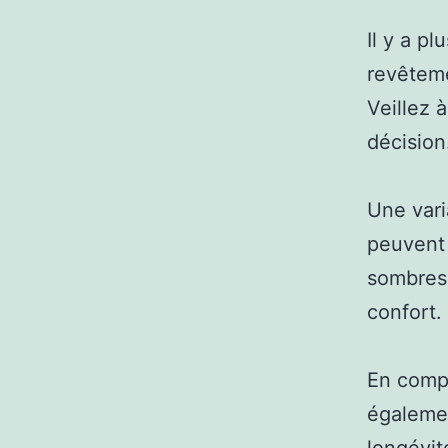
Il y a p
revêteme
Veillez 
décision
Une vari
peuvent 
sombres 
confort.
En compl
égalemen