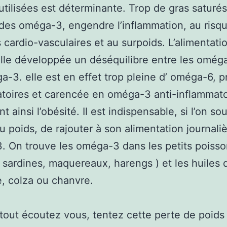
utilisées est déterminante. Trop de gras saturés
es oméga-3, engendre l’inflammation, au risq
 cardio-vasculaires et au surpoids. L’alimentati
elle développée un déséquilibre entre les omég
a-3. elle est en effet trop pleine d’ oméga-6, p
toires et carencée en oméga-3 anti-inflammato
t ainsi l’obésité. Il est indispensable, si l’on so
u poids, de rajouter à son alimentation journali
 On trouve les oméga-3 dans les petits poiss
( sardines, maquereaux, harengs ) et les huiles 
, colza ou chanvre.
tout écoutez vous, tentez cette perte de poids