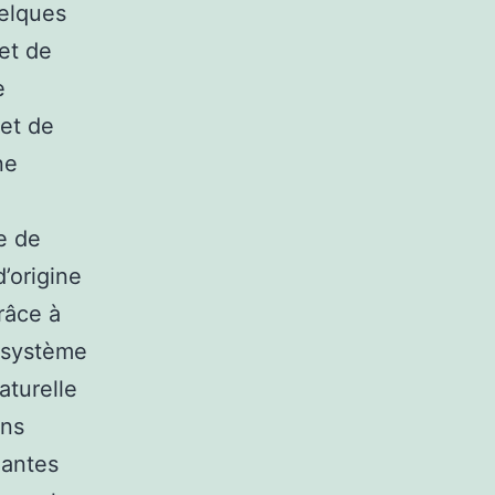
uelques
et de
e
met de
ne
e de
’origine
râce à
e système
aturelle
ens
lantes