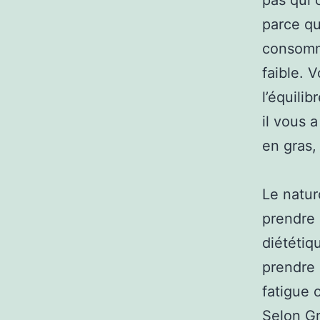
pas qui 
parce qu
consommé
faible. 
l’équili
il vous 
en gras, 
Le natur
prendre 
diététiqu
prendre 
fatigue
Selon Gr