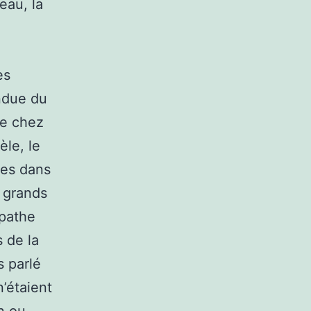
eau, la
es
ndue du
te chez
èle, le
ces dans
 grands
opathe
s de la
s parlé
’étaient