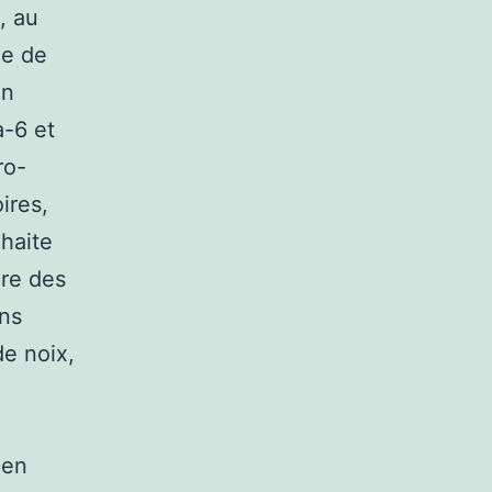
, au
ue de
on
a-6 et
ro-
ires,
uhaite
ère des
ons
de noix,
 en