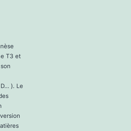
mnèse
ne T3 et
 son
 D… ). Le
 des
n
nversion
atières