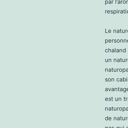
par l’ar
respirati
Le natur
personne
chaland 
un natur
naturopa
son cabi
avantage
est un tr
naturopa
de natur