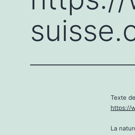
suisse.
Texte de
https:/
La natur