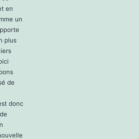
et en
comme un
apporte
n plus
iers
oici
 bons
sé de
est donc
 de
un
nouvelle