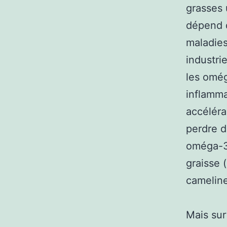
grasses 
dépend d
maladies
industri
les omég
inflamma
accéléran
perdre d
oméga-3.
graisse 
cameline
Mais sur