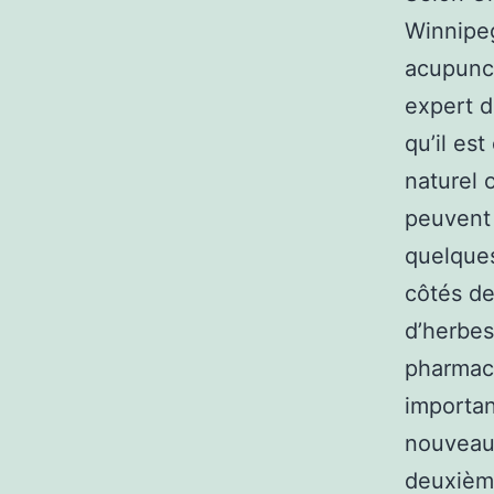
Winnipeg
acupunc
expert d
qu’il est
naturel 
peuvent 
quelques
côtés de
d’herbes
pharmace
importan
nouveaux
deuxième