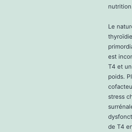
nutrition
Le natur
thyroïdi
primordi
est inco
T4 et un
poids. P
cofacteu
stress c
surrénal
dysfonct
de T4 en