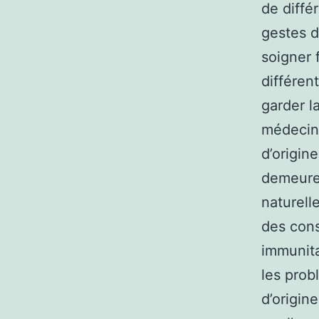
de diffé
gestes d
soigner 
différen
garder l
médecine
d’origin
demeurer
naturell
des cons
immunita
les prob
d’origin