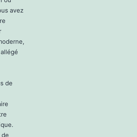
n ou
ous avez
re
r
 moderne,
 allégé
ps de
aire
tre
ique.
n de