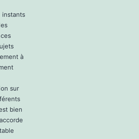
x instants
les
nces
ujets
èrement à
ement
ion sur
fférents
est bien
’accorde
table