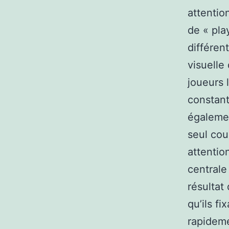
attentio
de « pla
différen
visuelle
joueurs l
constant
égalemen
seul coup
attentio
centrale
résultat
qu’ils fi
rapideme