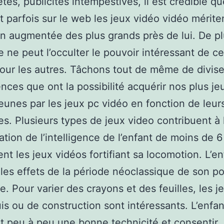
etés, publicités intempestives, il est crédible qu
t parfois sur le web les jeux vidéo vidéo mérite
ion augmentée des plus grands près de lui. De pl
 ne peut l’occulter le pouvoir intéressant de ce
our les autres. Tâchons tout de même de divise
ces que ont la possibilité acquérir nos plus je
eunes par les jeux pc vidéo en fonction de leur
es. Plusieurs types de jeux video contribuent à 
cation de l’intelligence de l’enfant de moins de 6
t les jeux vidéos fortifiant sa locomotion. L’en
les effets de la période néoclassique de son po
ce. Pour varier des crayons et des feuilles, les j
is ou de construction sont intéressants. L’enfan
it peu à peu une bonne technicité et consentir