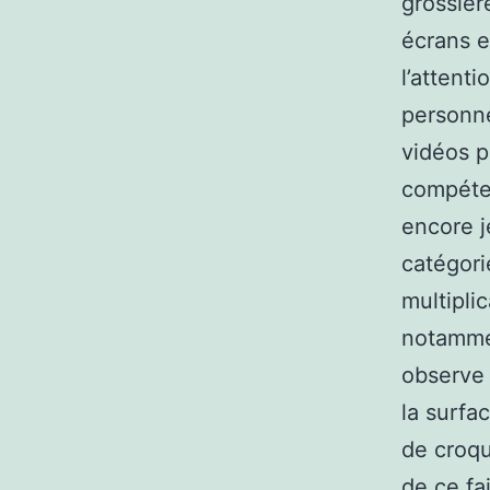
grossièr
écrans e
l’attent
personne
vidéos p
compéten
encore j
catégori
multipli
notammen
observe 
la surfa
de croqu
de ce fa