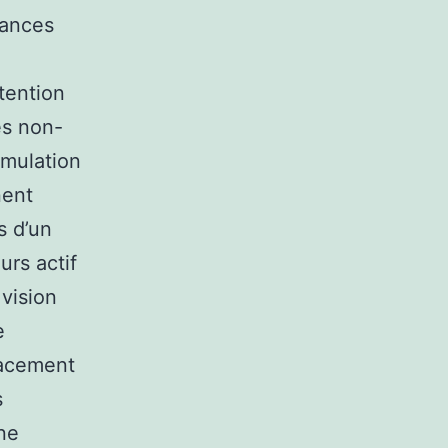
mances
ttention
es non-
timulation
nent
s d’un
urs actif
 vision
e
lacement
s
une