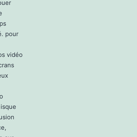
ouer
e
mps
é. pour
os vidéo
crans
eux
éo
uisque
lusion
ce,