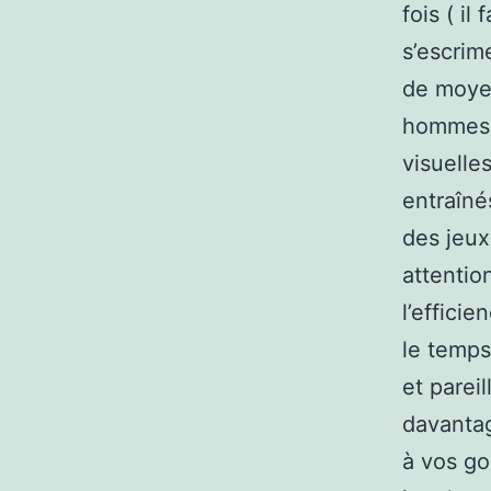
fois ( i
s’escrime
de moyen
hommes c
visuelle
entraîné
des jeux
attention
l’effici
le temps
et parei
davantag
à vos go