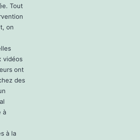
ée. Tout
rvention
t, on
lles
x vidéos
teurs ont
 chez des
un
al
e à
s à la