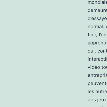
mondiale
demeure 
d’essaye
normal. 
finir, l
apprenti
qui, con
interact
vidéo to
entrepri
peuvent-
les autr
des jeux