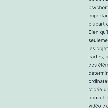
psychomo
importan
plupart 
Bien qu’i
seulemen
les obje
cartes, 
des élém
détermin
ordinate
d’idée u
nouvel i
vidéo d’