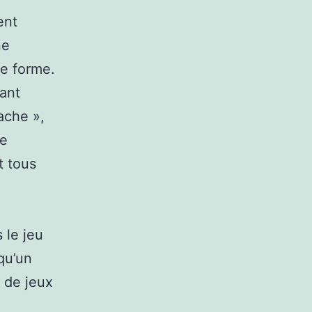
ent
ne
e forme.
sant
ache »,
de
t tous
 le jeu
qu’un
s de jeux