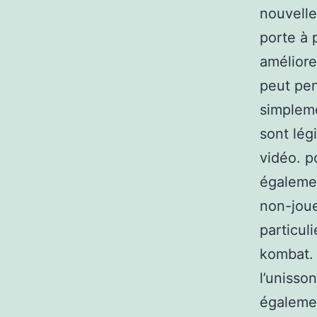
nouvelle
porte à 
améliore
peut pen
simpleme
sont lég
vidéo. p
égalemen
non-joue
particul
kombat. 
l’unisso
égalemen