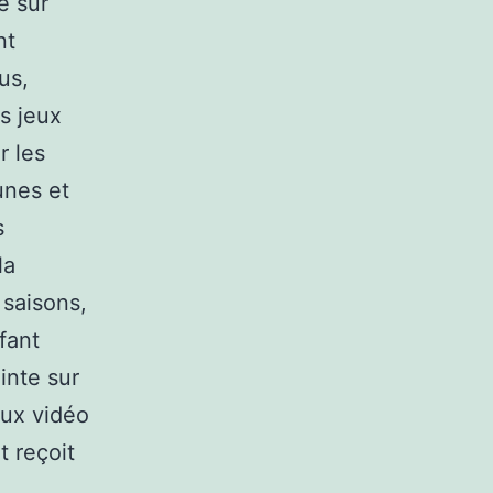
e sur
nt
us,
s jeux
r les
unes et
s
la
 saisons,
fant
inte sur
eux vidéo
t reçoit