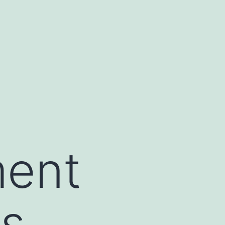
ment
as