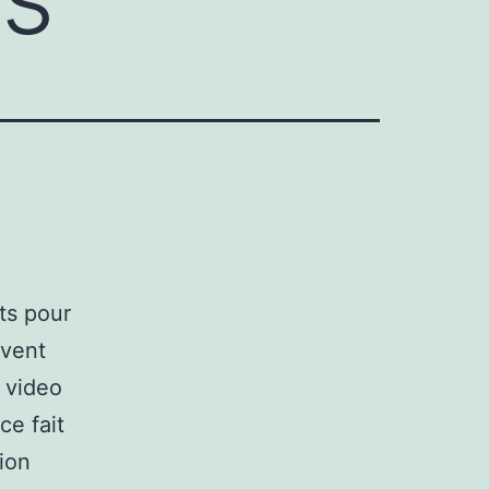
ts pour
uvent
 video
e fait
ion