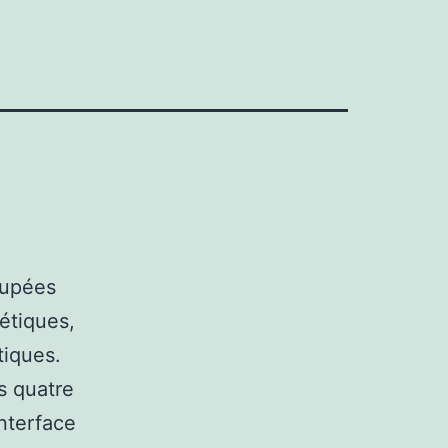
oupées
étiques,
tiques.
s quatre
nterface