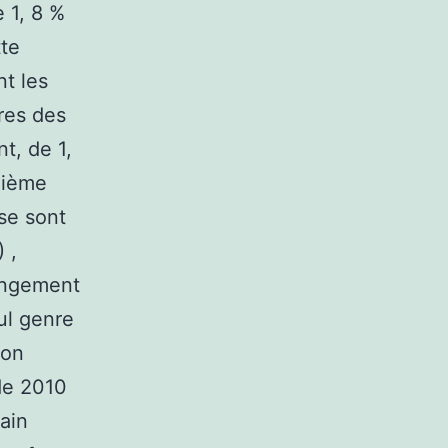
 1, 8 %
tte
t les
ires des
t, de 1,
xième
se sont
 ,
rangement
ul genre
son
de 2010
ain