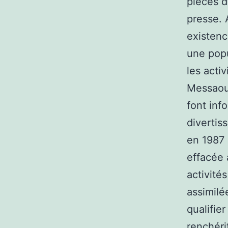
pièces d
presse. A
existenc
une popu
les acti
Messaoud
font inf
divertis
en 1987 
effacée 
activité
assimilée
qualifier
renchérit