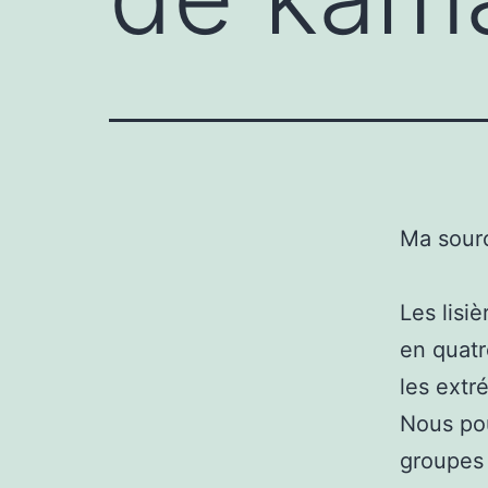
Ma sour
Les lisi
en quat
les extr
Nous pou
groupes 