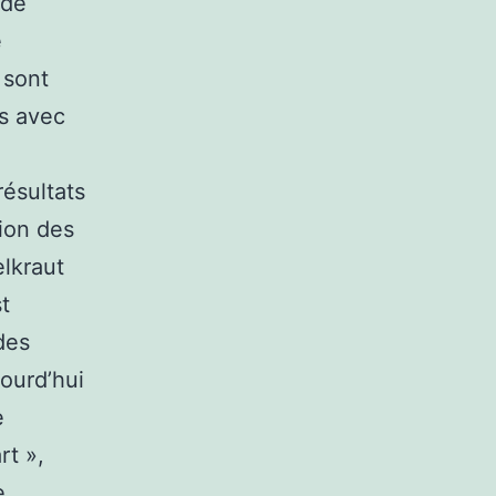
 de
e
 sont
és avec
-
résultats
tion des
elkraut
t
des
jourd’hui
e
rt »,
e