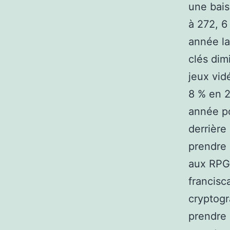
une bais
à 272, 6
année la
clés dim
jeux vid
8 % en 2
année po
derrière
prendre 
aux RPG 
francisc
cryptogr
prendre 