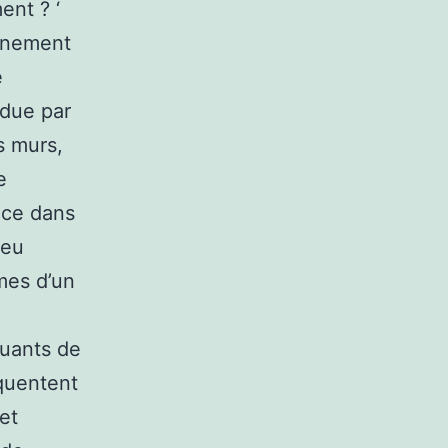
ent ? ‘
onnement
e
ndue par
s murs,
e
ace dans
peu
imes d’un
quants de
équentent
et