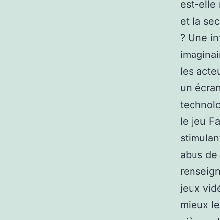
est-elle
et la se
? Une in
imaginai
les acte
un écran
technolo
le jeu F
stimulan
abus de 
renseign
jeux vid
mieux le