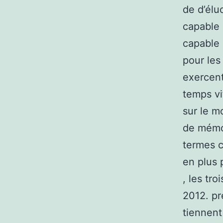
de d’élu
capable 
capable 
pour les
exercent
temps vi
sur le m
de mémoi
termes c
en plus 
, les tr
2012. pr
tiennent