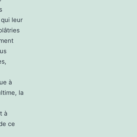
s
 qui leur
olâtries
ement
lus
es,
ue à
ltime, la
t à
 de ce