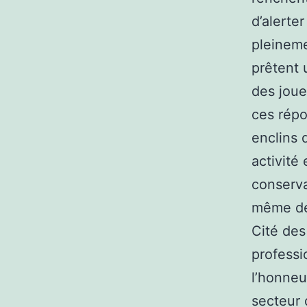
d’alerte
pleineme
prêtent 
des joue
ces répo
enclins 
activité 
conserv
même de 
Cité des
professi
l’honneu
secteur 