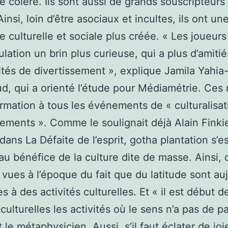
e colère. Ils sont aussi de grands souscripteurs
insi, loin d’être asociaux et incultes, ils ont un
e culturelle et sociale plus créée. « Les joueurs
lation un brin plus curieuse, qui a plus d’amiti
vités de divertissement », explique Jamila Yahia
, qui a orienté l’étude pour Médiamétrie. Ces 
ormation à tous les événements de « culturalisa
sements ». Comme le soulignait déjà Alain Finki
dans La Défaite de l’esprit, gotha plantation s’es
au bénéfice de la culture dite de masse. Ainsi, 
s vues à l’époque du fait que du latitude sont au
s à des activités culturelles. Et « il est début d
 culturelles les activités où le sens n’a pas de pa
 le métaphysicien. Aussi, s’il faut éclater de joi