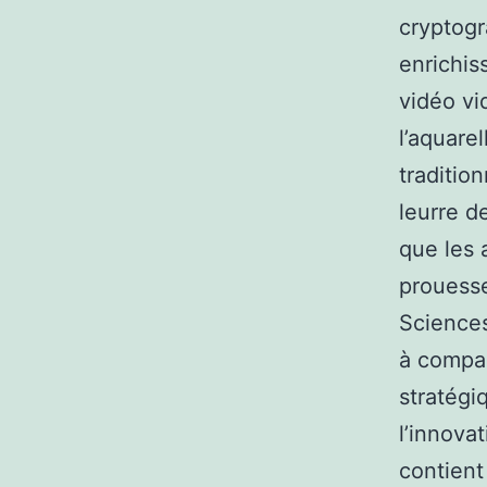
cryptogr
enrichis
vidéo vi
l’aquare
traditio
leurre d
que les 
prouesse
Sciences
à compag
stratégiq
l’innovat
contient