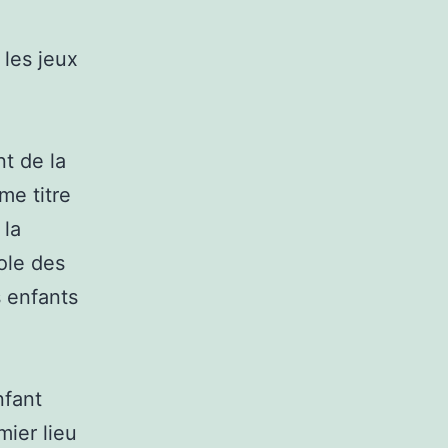
 les jeux
t de la
me titre
 la
ole des
s enfants
nfant
mier lieu