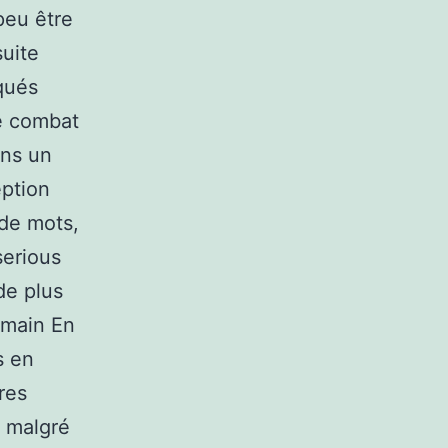
peu être
suite
qués
de combat
ans un
eption
 de mots,
serious
de plus
 main En
s en
res
n malgré