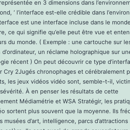
 représentée en 3 dimensions dans l’environnem
cond, ‘ l’interface est-elle crédible dans l’envir
terface est une interface incluse dans le mond
re, ce qui signifie qu’elle peut être vue et ente
urs du monde. ( Exemple : une cartouche sur le
 d’ordinateur, un réclame holographique sur un
gie récent ) On peut découvrir ce type d’interf
ar Cry 2Jugés chronophages et cérébralement 
ts, les jeux vidéos vidéo sont, semble-t-il, vict
sévérité. À en penser les résultats de cette
ement Médiamétrie et WSA Stratégir, les prati
éo sortent plus souvent que la moyenne. Ils fr
s musées d’art, intelligence, parcs d’attractions 