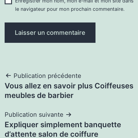
Enregistrer mon nom, mon e-mail et mon site dans
le navigateur pour mon prochain commentaire.
Navigation
Publication précédente
Vous allez en savoir plus Coiffeuses
de
meubles de barbier
l’article
Publication suivante
Expliquer simplement banquette
d’attente salon de coiffure