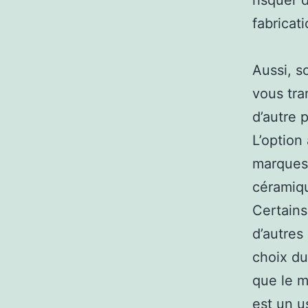
risquer 
fabricati
Aussi, s
vous tra
d’autre 
L’option 
marques 
céramiqu
Certains
d’autres
choix du
que le m
est un u