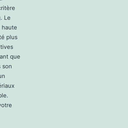
ritère
. Le
e haute
té plus
atives
tant que
s son
un
ériaux
ble.
votre