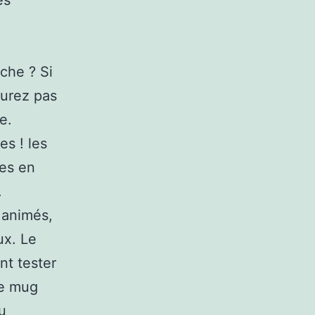
es
che ? Si
aurez pas
e.
es ! les
les en
.
 animés,
ux. Le
nt tester
Le mug
u