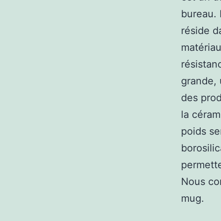
bureau. 
réside d
matériau
résistan
grande, 
des prod
la céram
poids se
borosili
permette
Nous con
mug.