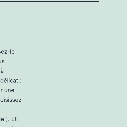
sez-le
us
 à
délicat :
er une
oisissez
e ). Et