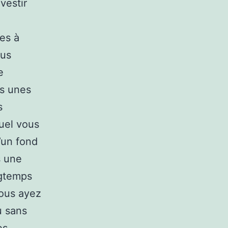
vestir
ses à
lus
e
es unes
s
quel vous
’un fond
s une
ngtemps
vous ayez
u sans