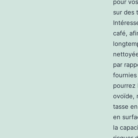
pour vos
sur des 
Intéress
café, afi
longtemp
nettoyée
par rapp
fournies
pourrez 
ovoïde,
tasse en
en surfa
la capac