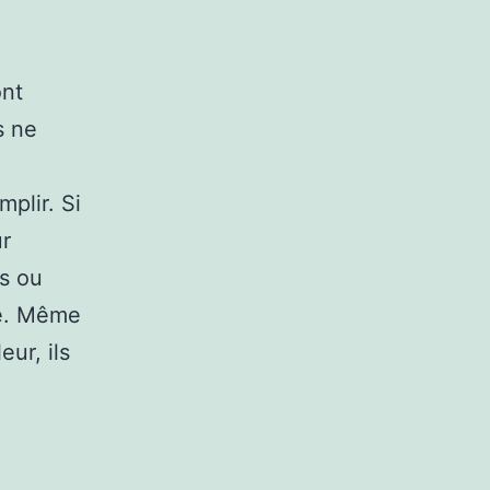
ont
s ne
mplir. Si
ur
es ou
ue. Même
eur, ils