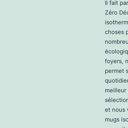
Il fait p
Zéro Déc
isotherm
choses p
nombreux
écologiq
foyers, 
permet s
quotidie
meilleu
sélectio
et nous 
mugs iso