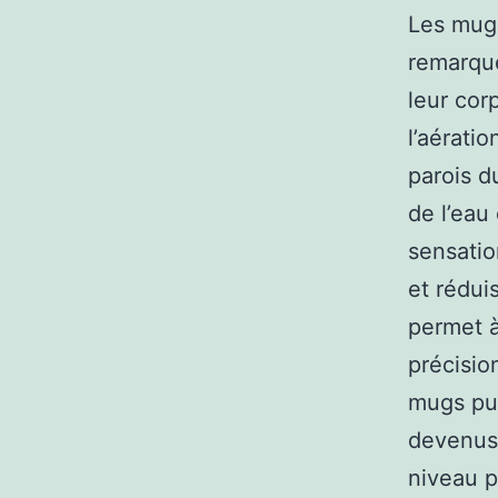
Les mugs
remarque
leur cor
l’aérati
parois d
de l’eau
sensatio
et réduis
permet à
précisio
mugs pub
devenus 
niveau p