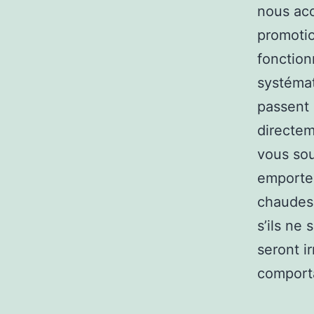
nous acc
promoti
fonctionn
systémat
passent 
directem
vous sou
emporter
chaudes,
s’ils ne 
seront i
comport