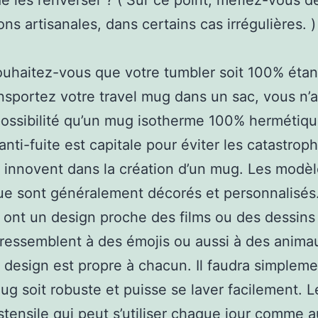
de les renverser ? ( Sur ce point, méfiez-vous d
ons artisanales, dans certains cas irrégulières. )
ouhaitez-vous que votre tumbler soit 100% étan
nsportez votre travel mug dans un sac, vous n’
possibilité qu’un mug isotherme 100% hermétiqu
anti-fuite est capitale pour éviter les catastroph
innovent dans la création d’un mug. Les modè
e sont généralement décorés et personnalisés
 ont un design proche des films ou des dessins
 ressemblent à des émojis ou aussi à des anima
 design est propre à chacun. Il faudra simpleme
ug soit robuste et puisse se laver facilement. 
stensile qui peut s’utiliser chaque jour comme a