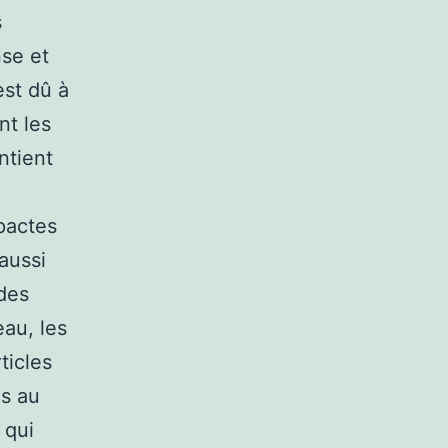
s
nse et
est dû à
nt les
ntient
pactes
 aussi
des
eau, les
ticles
es au
 qui