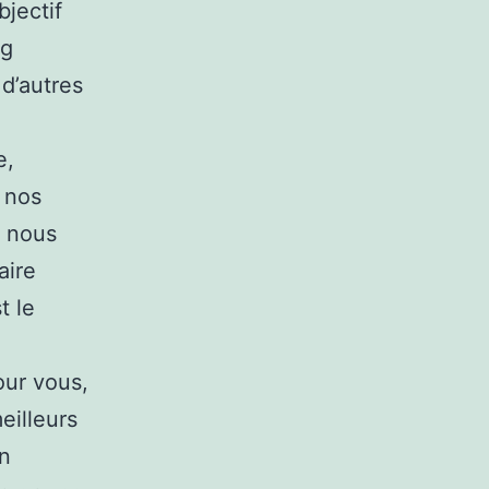
bjectif
ug
 d’autres
e,
s nos
l nous
aire
t le
our vous,
eilleurs
on