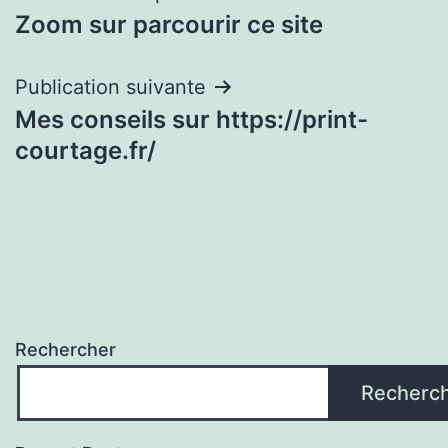
Zoom sur parcourir ce site
de
l’article
Publication suivante
Mes conseils sur https://print-
courtage.fr/
Rechercher
Recherc