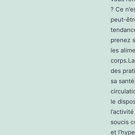
? Ce n’e
peut-êt
tendance
prenez s
les alim
corps.La
des prat
sa santé
circulat
le dispo
l’activit
soucis c
et l’hyp