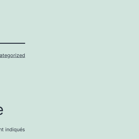
ategorized
e
nt indiqués