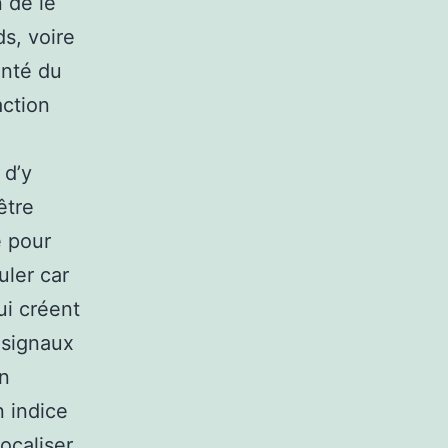
n de le
ds, voire
anté du
action
 d’y
être
e pour
uler car
ui créent
 signaux
un
n indice
ocaliser