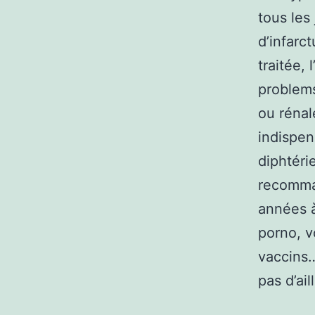
tous les
d’infarc
traitée,
problems
ou rénal
indispen
diphtérie
recomman
années à
porno, v
vaccins…
pas d’ai