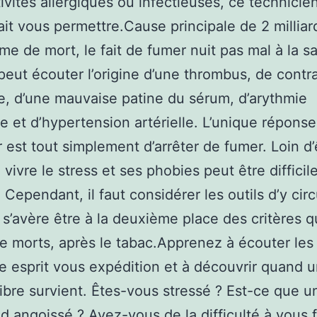
ivites allergiques ou infectieuses, ce technicie
ait vous permettre.Cause principale de 2 milliar
e de mort, le fait de fumer nuit pas mal à la s
 peut écouter l’origine d’une thrombus, de contr
e, d’une mauvaise patine du sérum, d’arythmie
e et d’hypertension artérielle. L’unique réponse
 est tout simplement d’arrêter de fumer. Loin d’
 vivre le stress et ses phobies peut être difficil
 Cependant, il faut considérer les outils d’y circ
s s’avère être à la deuxième place des critères q
de morts, après le tabac.Apprenez à écouter les
e esprit vous expédition et à découvrir quand 
ibre survient. Êtes-vous stressé ? Est-ce que u
d angoissé ? Avez-vous de la difficulté à vous f