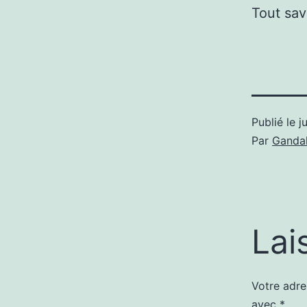
Tout sav
Publié le
j
Par
Gandal
Lai
Votre adre
avec
*