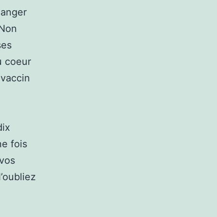
 danger
 Non
ses
u coeur
 vaccin
dix
ne fois
 vos
’oubliez