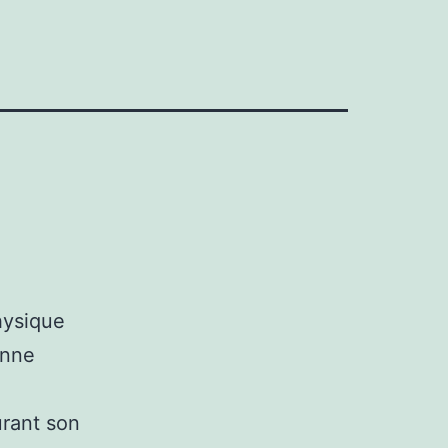
hysique
onne
rant son