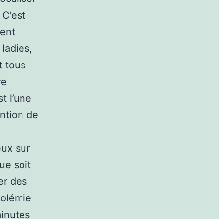
 C’est
ment
ladies,
t tous
re
t l’une
ntion de
eux sur
ue soit
ter des
rolémie
minutes