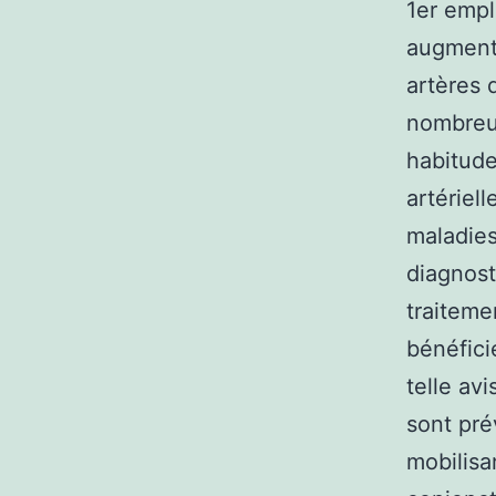
1er empl
augmenté
artères 
nombreus
habitude
artériel
maladies 
diagnost
traiteme
bénéfici
telle av
sont pré
mobilisa