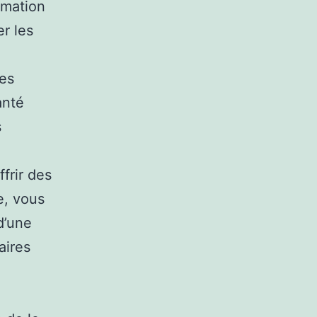
mmation
r les
nes
anté
s
frir des
e, vous
d’une
aires