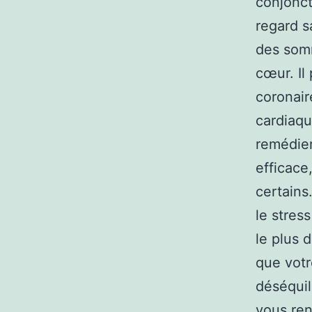
conjonct
regard s
des somm
cœur. Il
coronair
cardiaqu
remédier
efficace,
certains.
le stres
le plus 
que votr
déséquil
vous ren