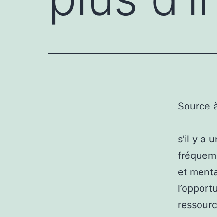
Source 
s’il y a
fréquemm
et menta
l’opport
ressour