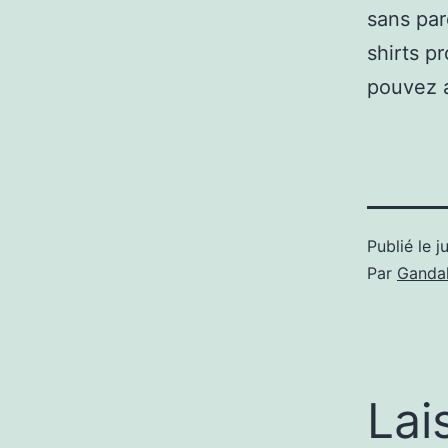
sans par
shirts p
pouvez a
Publié le
j
Par
Gandal
Lai