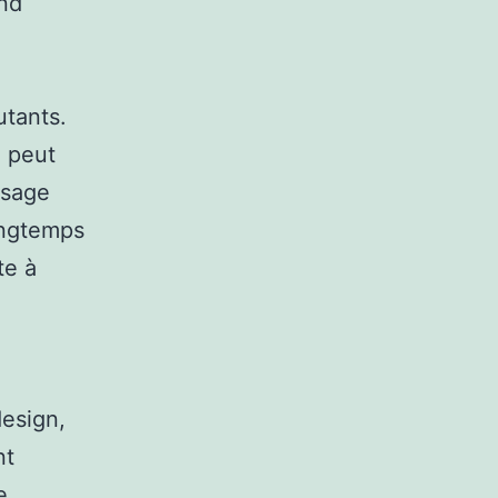
end
utants.
i peut
ssage
ongtemps
te à
design,
nt
e