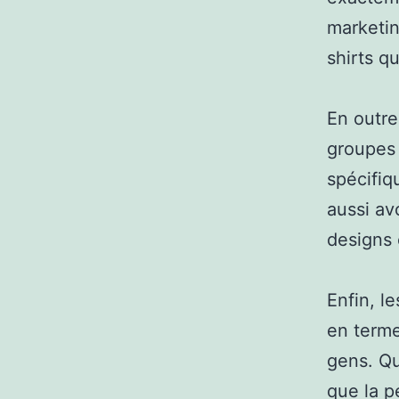
marketin
shirts q
En outre,
groupes 
spécifiq
aussi av
designs 
Enfin, l
en terme
gens. Qu
que la p