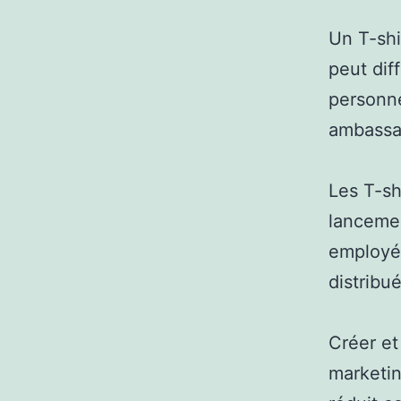
Un T-shi
peut dif
personne
ambassa
Les T-sh
lancemen
employés
distribu
Créer et
marketin