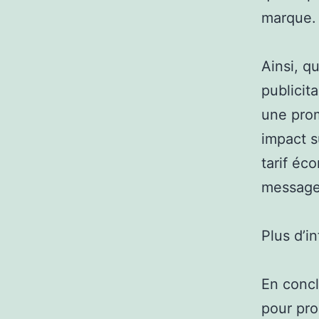
marque.
Ainsi, q
publicit
une prom
impact s
tarif éc
message 
Plus d’i
En concl
pour pro