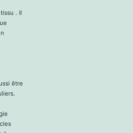
ssu . Il
que
un
ussi être
liers.
gie
cles