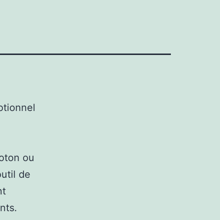
otionnel
coton ou
util de
nt
nts.