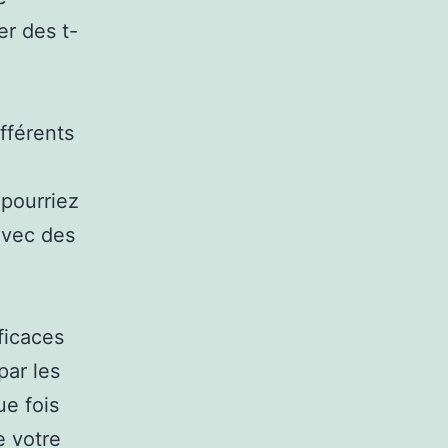
r des t-
ifférents
 pourriez
avec des
ficaces
par les
ue fois
e votre