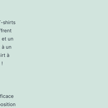
-shirts
ffrent
 et un
t à un
irt à
 !
ficace
osition