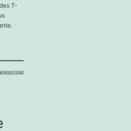
 des T-
us
ante.
ategorized
e