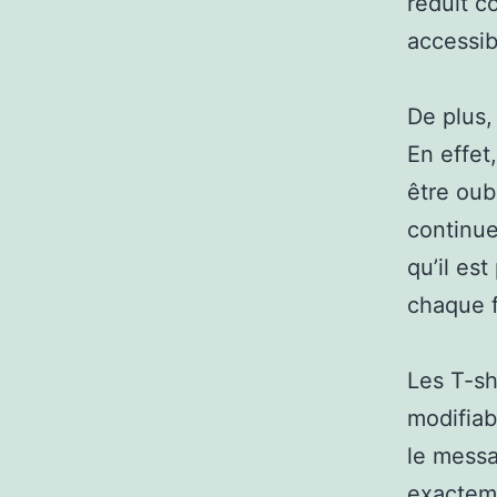
réduit c
accessib
De plus,
En effet
être oub
continue
qu’il es
chaque fo
Les T-sh
modifiab
le messa
exacteme