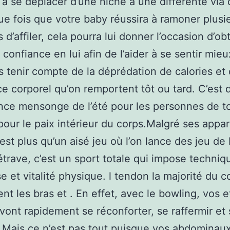
 à se déplacer d’une niche à une différente via 
ue fois que votre baby réussira à ramoner plusi
 d’affiler, cela pourra lui donner l’occasion d’ob
 confiance en lui afin de l’aider à se sentir mieu
s tenir compte de la déprédation de calories et 
ce corporel qu’on remportent tôt ou tard. C’est d
nce mensonge de l’été pour les personnes de t
pour le paix intérieur du corps.Malgré ses appar
est plus qu’un aisé jeu où l’on lance des jeu de
étrave, c’est un sport totale qui impose techniq
e et vitalité physique. l tendon la majorité du c
t les bras et . En effet, avec le bowling, vos e
vont rapidement se réconforter, se raffermir et
 Mais ce n’est pas tout puisque vos abdominaux