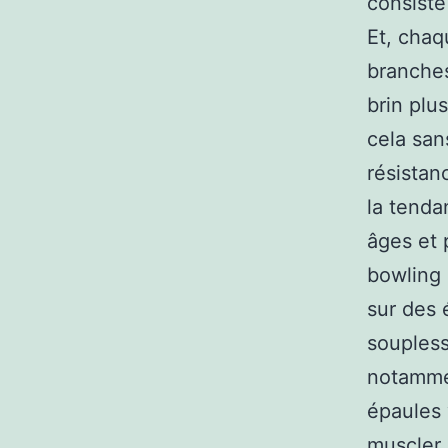
consiste
Et, chaq
branches
brin plus
cela san
résistan
la tenda
âges et 
bowling 
sur des 
soupless
notammen
épaules 
muscler.