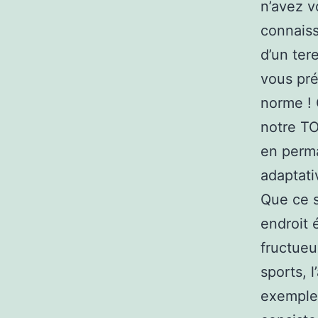
n’avez v
connaiss
d’un tere
vous pré
norme ! 
notre TO
en perma
adaptativ
Que ce s
endroit 
fructueu
sports, 
exemple,