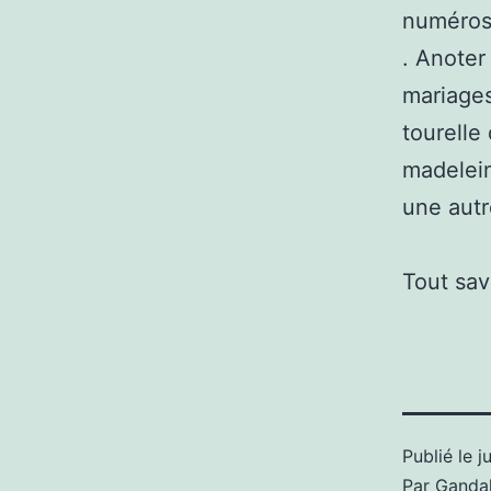
numéros 
. Anoter
mariages
tourelle 
madelein
une autr
Tout sav
Publié le
j
Par
Gandal