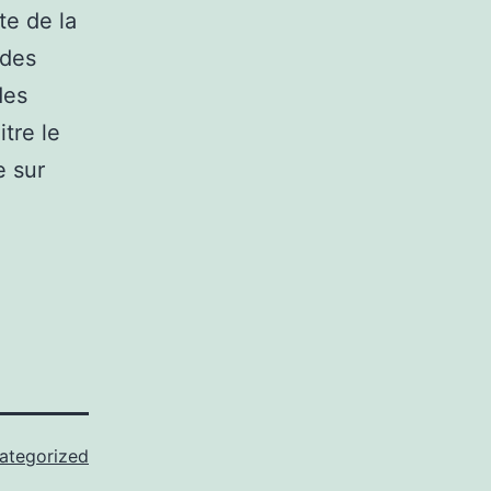
te de la
 des
des
itre le
e sur
ategorized