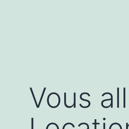
Aller
au
contenu
Vous al
Locatio