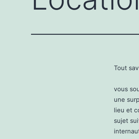
Tout sav
vous sou
une surpr
lieu et 
sujet su
internau