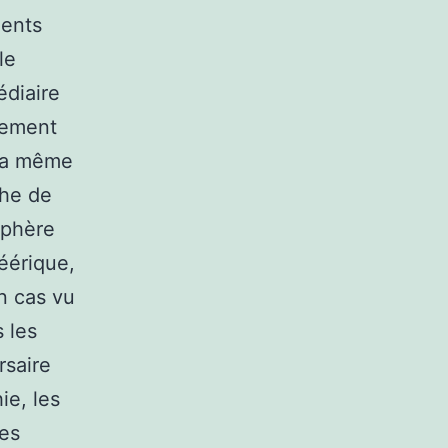
ments
le
édiaire
èrement
 la même
che de
sphère
féérique,
n cas vu
 les
rsaire
ie, les
des