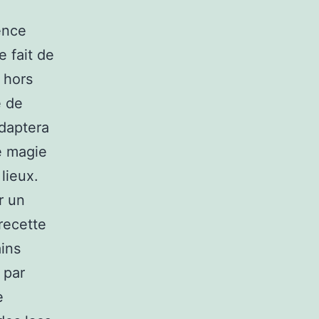
ence
e fait de
 hors
e de
adaptera
e magie
 lieux.
r un
 recette
ins
 par
e