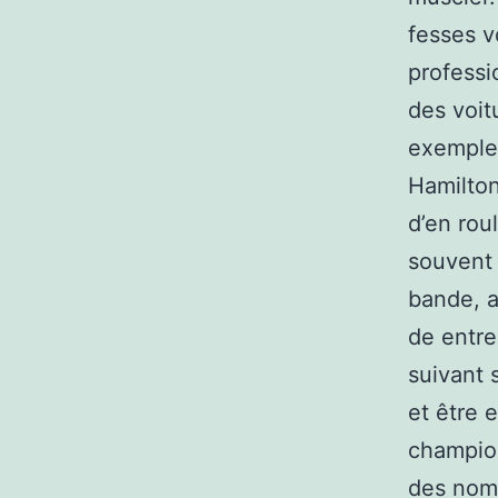
fesses v
professi
des voit
exemple 
Hamilton
d’en roul
souvent 
bande, a
de entre
suivant 
et être 
champion
des nomb