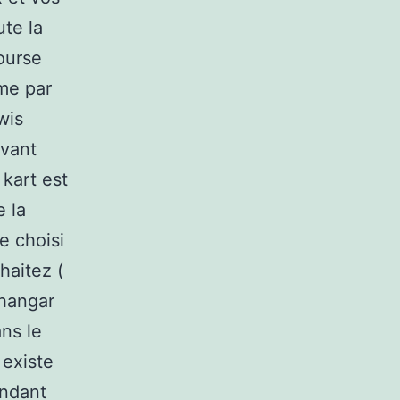
ute la
ourse
me par
wis
avant
 kart est
e la
e choisi
haitez (
 hangar
ns le
 existe
endant