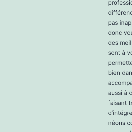
professi
différen
pas inap
donc vou
des meil
sont à v
permette
bien dan
accompa
aussi à 
faisant t
d’intégr
néons co