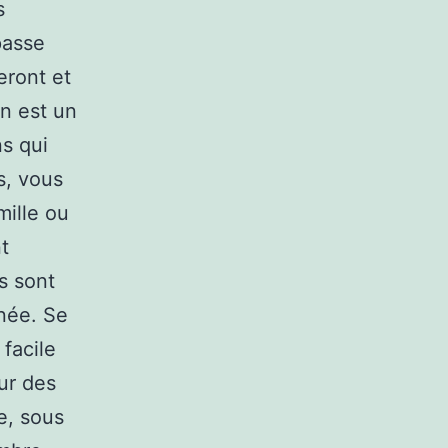
s
passe
eront et
n est un
ns qui
s, vous
mille ou
t
s sont
rnée. Se
 facile
ur des
e, sous