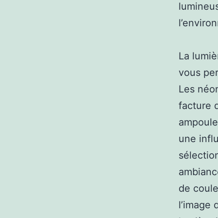
lumineus
l’enviro
La lumiè
vous per
Les néon
facture d
ampoules
une infl
sélectio
ambianc
de coule
l’image 