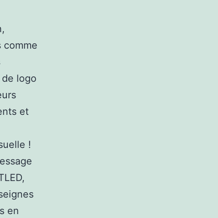
n,
urs comme
s
 de logo
eurs
ents et
uelle !
message
RTLED,
nseignes
s en