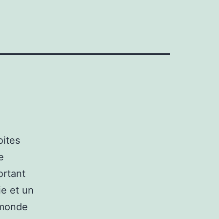
ites
e
ortant
ie et un
 monde