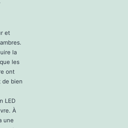
r
r et
hambres.
uire la
 que les
re ont
t de bien
on LED
ivre. À
ra une