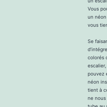
un escal
Vous pou
un néon 
vous tie
Se faisan
d’intégr
colorés 
escalier
pouvez é
néon ins
tient à 
ne nous 
tube au 