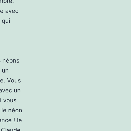
ambre.
ce avec
 qui
s néons
s un
re. Vous
 avec un
i vous
, le néon
nce ! le
 Claude,