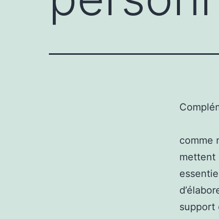
Complém
comme n
mettent 
essentie
d’élabor
support