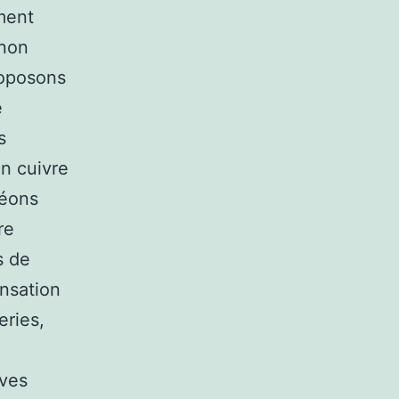
ment
 non
roposons
é
s
en cuivre
néons
re
s de
ensation
eries,
ives