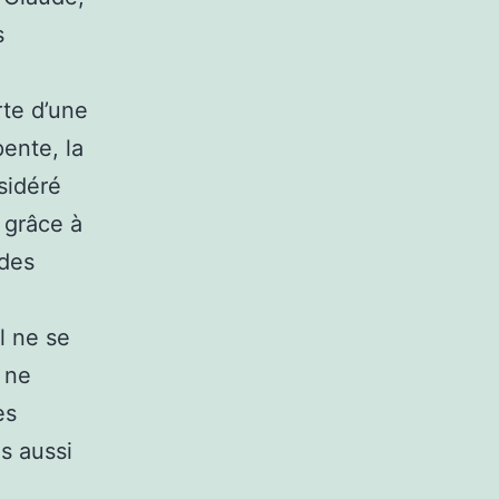
s
rte d’une
ente, la
sidéré
 grâce à
 des
l ne se
n ne
es
s aussi