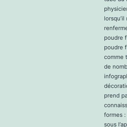
physicie
lorsqu’i
renferme
poudre f
poudre f
comme tr
de nomb
infograph
décorati
prend pa
connaiss
formes :
sous l’a