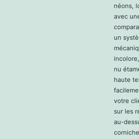
néons, l
avec un
comparab
un systè
mécaniqu
incolore
nu étamé
haute te
facileme
votre cl
sur les 
au-dessu
corniche