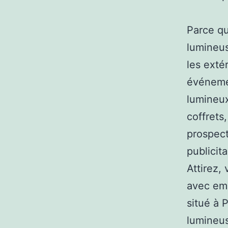
Parce qu
lumineus
les exté
événemen
lumineux
coffrets
prospect
publicit
Attirez,
avec emb
situé à 
lumineus