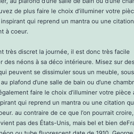
ier, au plafond d’une salle de bain ou d’une ch
vez de plus faire le choix d’illuminer votre piè
inspirant qui reprend un mantra ou une citation
nt à coeur.
t très discret la journée, il est donc très facile
er des néons à sa déco intérieure. Misez sur de
qui peuvent se dissimuler sous un meuble, sou
, au plafond d’une salle de bain ou d’une chamb
galement faire le choix d’illuminer votre pièce
pirant qui reprend un mantra ou une citation qu
coeur. au contraire de ce que l’on pourrait croire
vient pas des États-Unis, mais bel et bien deFra
néon ou tube fluorescent date de 1910. George