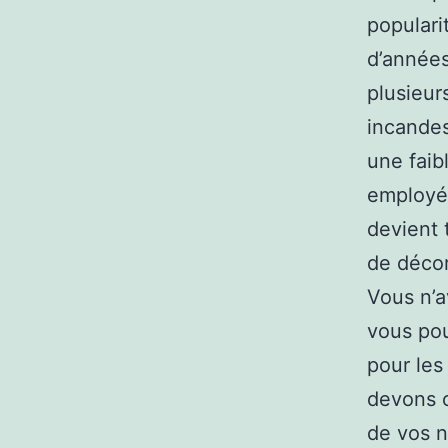
populari
d’années
plusieur
incandes
une faib
employé
devient 
de décor
Vous n’a
vous pou
pour les
devons c
de vos n