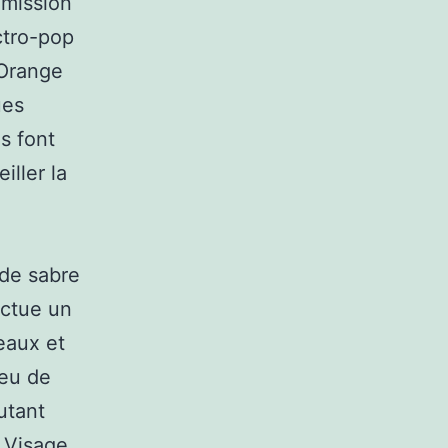
 mission
ctro-pop
 Orange
ues
ls font
iller la
ode sabre
ectue un
eaux et
peu de
utant
 Visage,