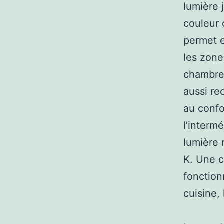
lumière 
couleur 
permet e
les zone
chambres
aussi re
au confo
l’intermé
lumière 
K. Une c
fonction
cuisine,