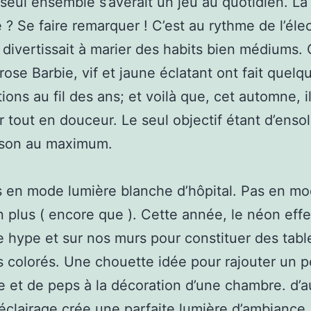
seul ensemble s’avérait un jeu au quotidien. La
 ? Se faire remarquer ! C’est au rythme de l’éle
 divertissait à marier des habits bien médiums.
 rose Barbie, vif et jaune éclatant ont fait quelq
ions au fil des ans; et voilà que, cet automne, i
r tout en douceur. Le seul objectif étant d’ensole
ison au maximum.
 en mode lumière blanche d’hôpital. Pas en m
n plus ( encore que ). Cette année, le néon eff
e hype et sur nos murs pour constituer des tabl
 colorés. Une chouette idée pour rajouter un 
e et de peps à la décoration d’une chambre. d’a
éclairage crée une parfaite lumière d’ambiance.