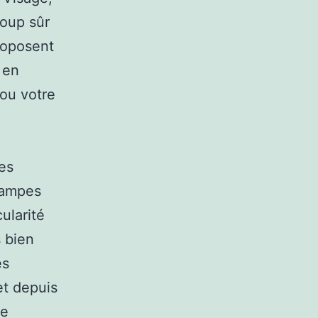
coup sûr
proposent
 en
 ou votre
es
 lampes
ularité
 bien
es
et depuis
de