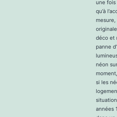
une fois
qu’à l’a
mesure, 
original
déco et 
panne d’
lumineus
néon sur
moment,
si les n
logement
situatio
années 