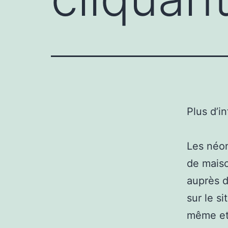
Plus d’i
Les néon
de maiso
auprès 
sur le s
même et 