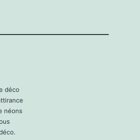
ne déco
attirance
e néons
vous
 déco.