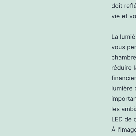
doit ref
vie et v
La lumiè
vous per
chambres
réduire l
financie
lumière 
importan
les ambi
LED de c
À l’imag