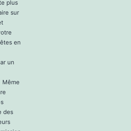
te plus
ire sur
et
votre
 êtes en
e
par un
u
c. Même
tre
es
e des
eurs