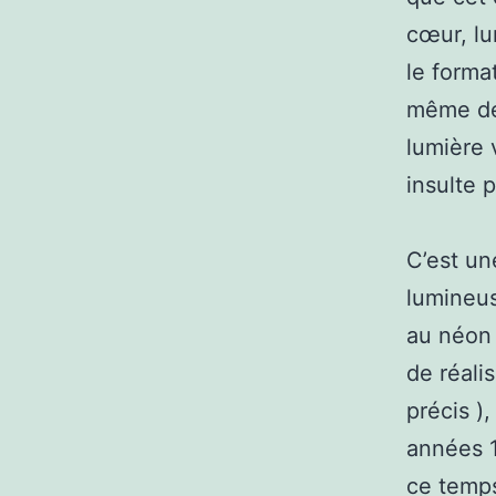
cœur, lu
le forma
même de 
lumière 
insulte 
C’est un
lumineus
au néon 
de réali
précis )
années 1
ce temps