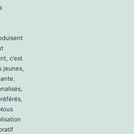
s
roduisent
nt
t, c’est
s jeunes,
sante.
nalisés,
référés,
 Nous
lisation
ratif