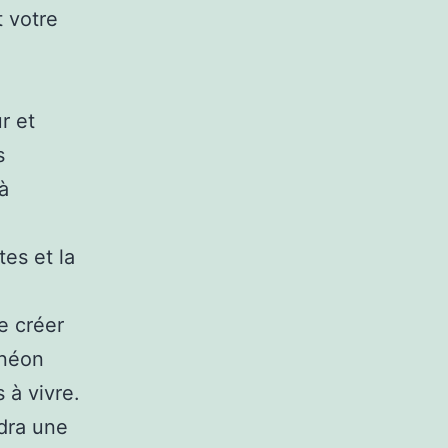
t votre
r et
s
à
es et la
e créer
 néon
 à vivre.
ndra une