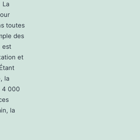
. La
jour
s toutes
emple des
 est
ation et
Étant
, la
s 4 000
ces
in, la