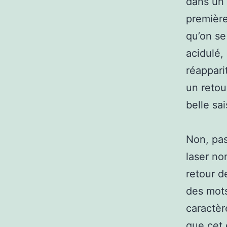
dans un 
première
qu’on se
acidulé,
réapparit
un retou
belle sa
Non, pas
laser no
retour d
des mots
caractèr
que cet 