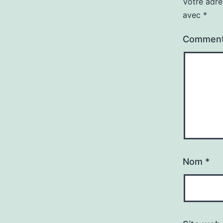
Votre adre
avec
*
Comment
Nom
*