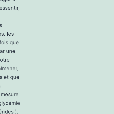
essentir,
s
s. les
fois que
par une
otre
malmener,
s et que
n
e mesure
rglycémie
rides ).