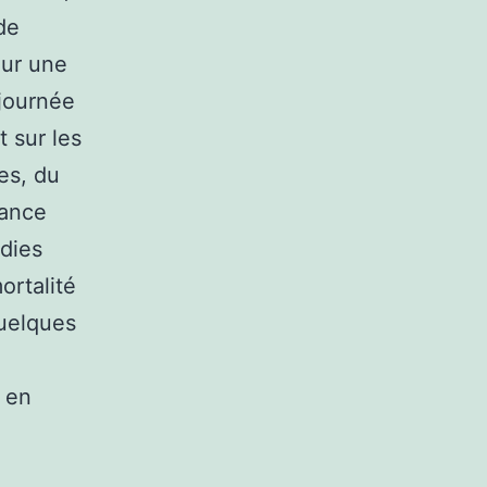
de
pour une
journée
t sur les
es, du
vance
adies
ortalité
Quelques
 en