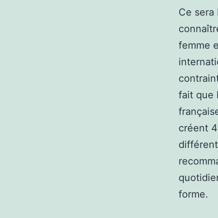
Ce sera 
connaître
femme e
internat
contrain
fait que 
français
créent 4
différen
recomma
quotidie
forme.