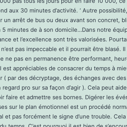
000 pas tous les jours pour en faire 10 000, ce
nd aux 30 minutes d’activité. ‘ Autre possibilité
r un arrêt de bus ou deux avant son concret, bl
à 5 minutes de à son domicile…Dans notre équip
nce et l’excellence sont très valorisées. Pourta
n’est pas impeccable et il pourrait être blasé. Il
de ne pas en permanence être performant, heu
. Il est appréciables de consacrer du temps à mi
r ( par des décryptage, des échanges avec des
 regard pro sur sa façon d’agir ). Cela peut aide
ir faire et admettre ses bornes. Digérer les é
es sur le plan émotionnel est un procédé norma
al et pas forcément le signe d’une trouble. Cela
du temps. C’est pourquoi il est bien de s’encou