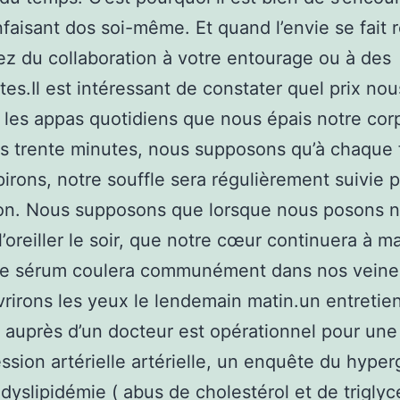
nfaisant dos soi-même. Et quand l’envie se fait r
 du collaboration à votre entourage ou à des
stes.Il est intéressant de constater quel prix nou
 les appas quotidiens que nous épais notre corp
ts trente minutes, nous supposons qu’à chaque 
irons, notre souffle sera régulièrement suivie 
ion. Nous supposons que lorsque nous posons n
 l’oreiller le soir, que notre cœur continuera à 
re sérum coulera communément dans nos veine
rirons les yeux le lendemain matin.un entretie
 auprès d’un docteur est opérationnel pour un
ession artérielle artérielle, un enquête du hype
 dyslipidémie ( abus de cholestérol et de triglycé