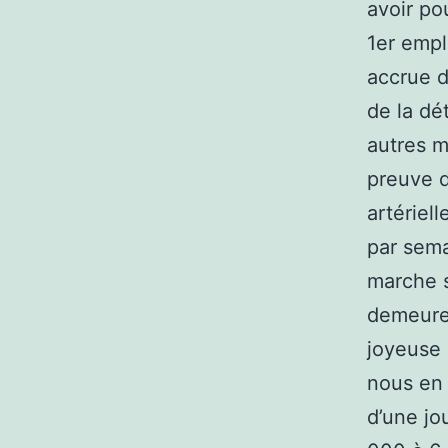
avoir po
1er empl
accrue d
de la dé
autres m
preuve d
artériel
par sema
marche s
demeure
joyeuse 
nous en 
d’une jo