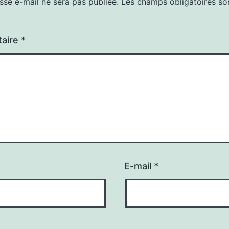
sse e-mail ne sera pas publiée.
Les champs obligatoires so
aire
*
E-mail
*