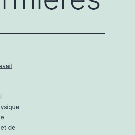
avail
i
hysique
ne
 et de