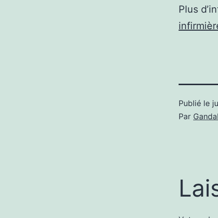
Plus d’i
infirmièr
Publié le
j
Par
Gandal
Lai