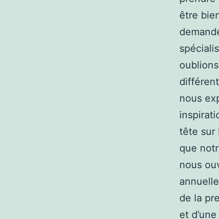
être bie
demandez
spéciali
oublions
différen
nous exp
inspirat
tête sur
que not
nous ouv
annuelle
de la pr
et d’une