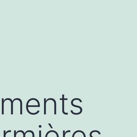
ements
irmières