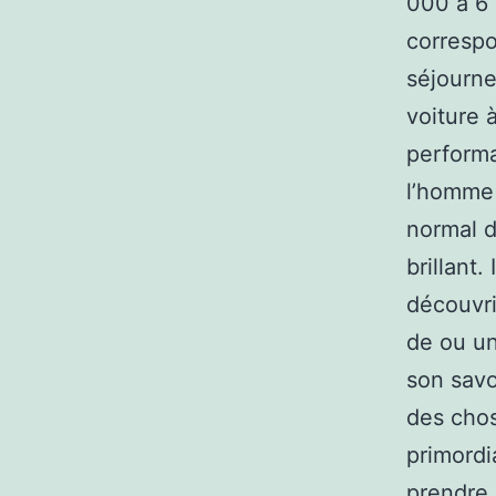
000 à 6 
correspo
séjourne
voiture 
performa
l’homme 
normal 
brillant
découvri
de ou un
son savo
des chos
primordi
prendre 