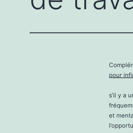
Complém
pour inf
s’il y a
fréquemm
et menta
l’opport