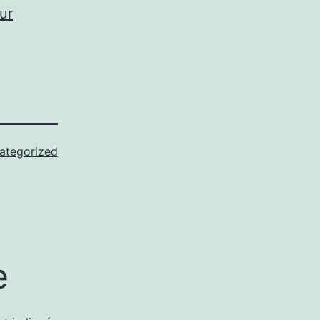
ur
ategorized
e