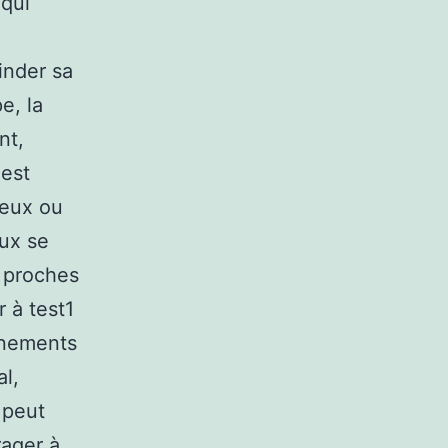
 qui
,
inder sa
e, la
nt,
 est
reux ou
eux se
 proches
r à test1
vénements
l,
 peut
rager à