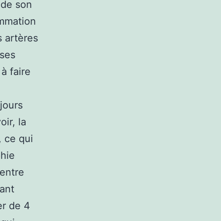
 de son
ommation
s artères
uses
à faire
jours
ir, la
 ce qui
hie
’entre
rant
er de 4