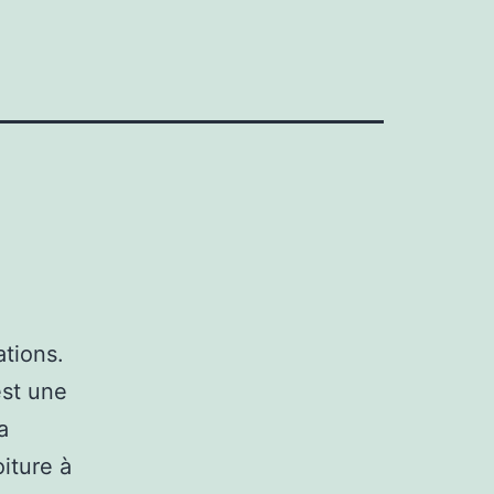
ations.
est une
a
oiture à