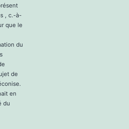
présent
 , c.-à-
ur que le
mation du
es
de
ujet de
éconise.
nait en
é du