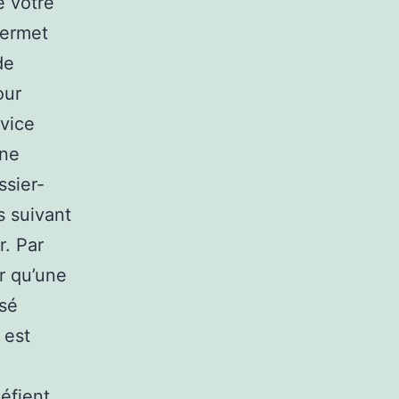
e votre
permet
de
our
rvice
ine
ssier-
s suivant
r. Par
r qu’une
isé
 est
défient