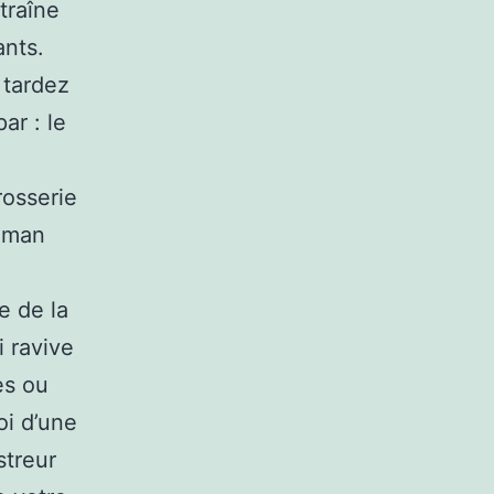
traîne
ants.
 tardez
ar : le
rosserie
raman
e de la
i ravive
es ou
oi d’une
streur