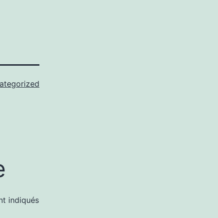
ategorized
e
nt indiqués