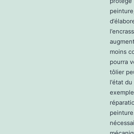
protège 
peinture
d’élabor
l’encras
augmente
moins co
pourra v
tôlier p
l’état d
exemple,
réparati
peinture
nécessai
mécaniqu