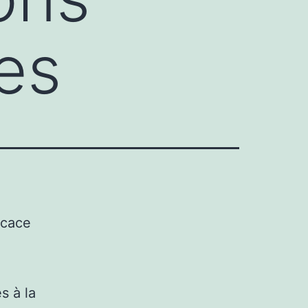
ces
icace
s à la