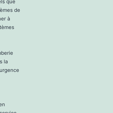
els que
blèmes de
ner à
stèmes
mberie
s la
’urgence
 en