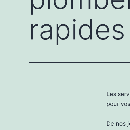
rapides
Les serv
pour vo
De nos jo