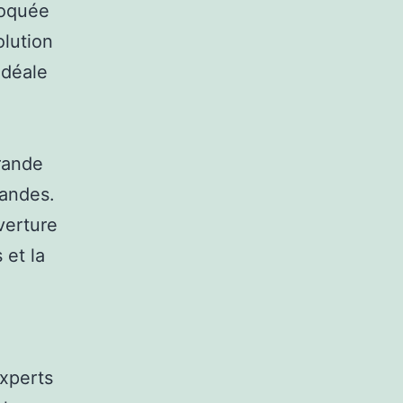
bloquée
olution
idéale
rande
mandes.
verture
 et la
experts