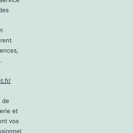
service
 des
en
rent
gences,
.
t.fr/
u de
erie et
ent vos
ssionnel