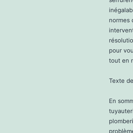
serrurer
inégalab
normes d
interven
résoluti
pour vou
tout en 
Texte d
En somm
tuyauter
plomberi
problème