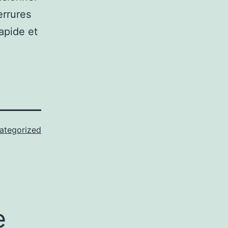
errures
rapide et
ategorized
e