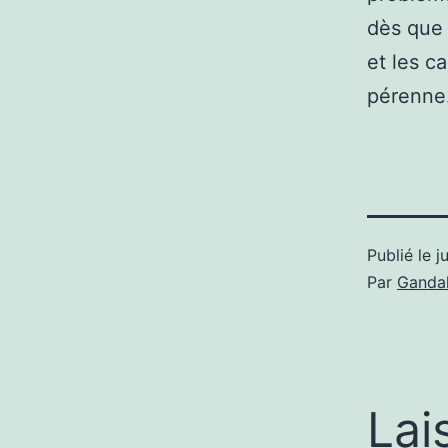
dès que 
et les c
pérenne
Publié le
j
Par
Gandal
Lai