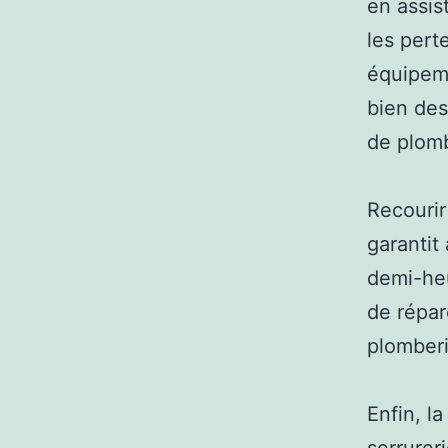
en assis
les pert
équipeme
bien des
de plomb
Recourir
garantit
demi-heu
de répar
plomberi
Enfin, l