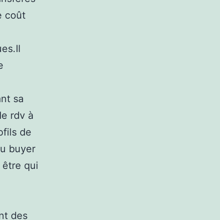
e coût
es.Il
e
ant sa
de rdv à
fils de
 du buyer
 être qui
ent des