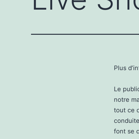
Plus d’i
Le publi
notre ma
tout ce 
conduite
font se 