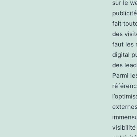
sur le w
publicité
fait tou
des visit
faut les
digital 
des lead
Parmi les
référenc
l’optimi
externes
immensur
visibilit