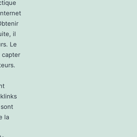
ctique
internet
Obtenir
te, il
rs. Le
 capter
teurs.
nt
klinks
 sont
e la