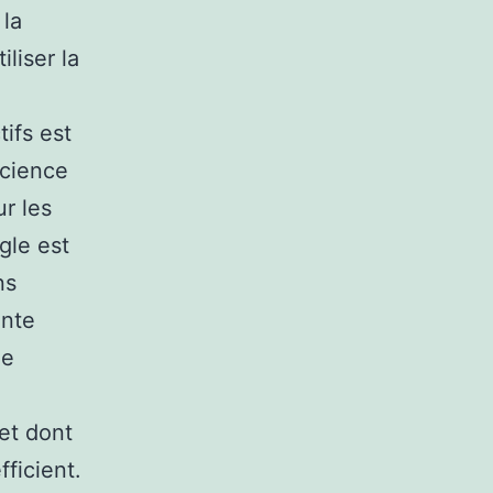
 la
iliser la
ifs est
icience
r les
gle est
ns
ante
ne
 et dont
fficient.