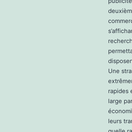
publicit
deuxième
commerci
s’affich
recherch
permetta
disposen
Une stra
extrêmem
rapides 
large pa
économie
leurs tr
quelle r