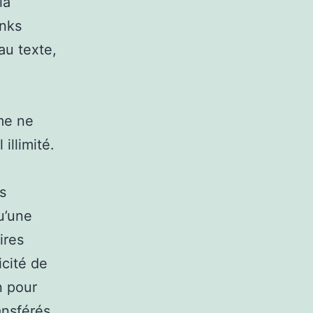
la
inks
au texte,
pme ne
llimité.
s
u’une
ires
icité de
n pour
ansférés