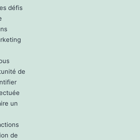
es défis
e
ans
arketing
a
vous
tunité de
tifier
fectuée
aire un
actions
tion de