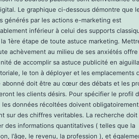
digital. Le graphique ci-dessous démontre que l
s générés par les actions e-marketing est
ablement inférieur à celui des supports classiqu
e la 1ère étape de toute astuce marketing. Mettr
aute achèvement au milieu de ses anxiétés offre
unité de accomplir sa astuce publicité en aiguill
itoriale, le ton à déployer et les emplacements 
e abonné doit être au cœur des débats et les pro
eront les clients désirs. Pour spécifier le profil
 les données récoltées doivent obligatoirement
nt sur des chiffres veritables. La recherche doit
er des informations quantitatives ( telles que la
ion, l’âge, le revenu, la profession ), et égalem