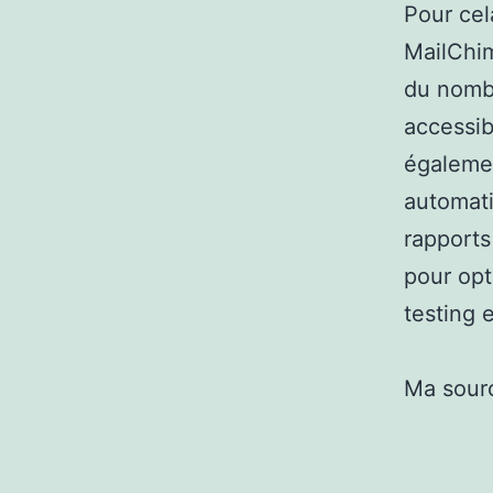
Pour cel
MailChim
du nombr
accessib
égalemen
automati
rapports
pour opt
testing
Ma sour