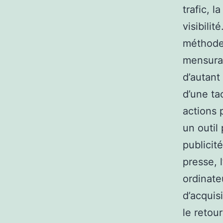
trafic, l
visibilit
méthode 
mensurab
d’autant
d’une ta
actions 
un outil
publicit
presse, 
ordinate
d’acquis
le retour