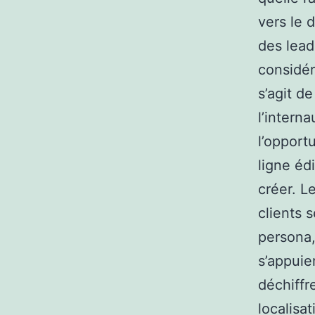
vers le 
des lead
considér
s’agit d
l’intern
l’opport
ligne éd
créer. L
clients s
persona,
s’appuie
déchiffr
localisat