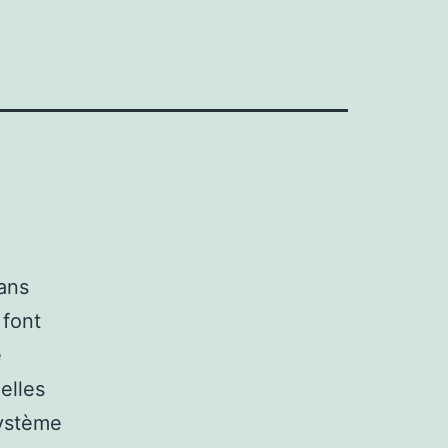
dans
 font
e
elles
système