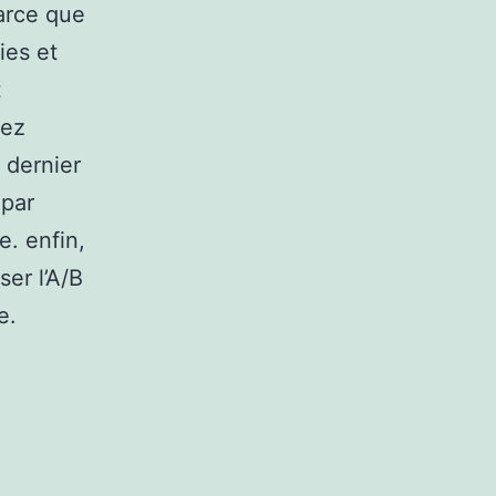
parce que
ies et
t
vez
 dernier
 par
e. enfin,
ser l’A/B
e.