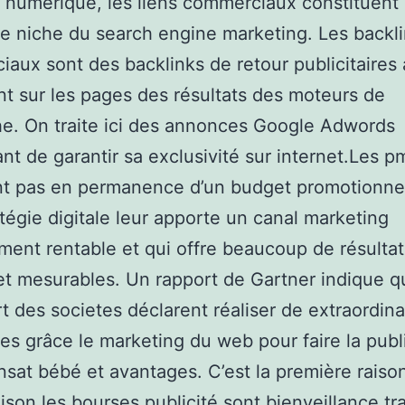
é numérique, les liens commerciaux constituent 
 niche du search engine marketing. Les backl
aux sont des backlinks de retour publicitaires 
ant sur les pages des résultats des moteurs de
e. On traite ici des annonces Google Adwords
nt de garantir sa exclusivité sur internet.Les 
t pas en permanence d’un budget promotionnel i
tégie digitale leur apporte un canal marketing
ent rentable et qui offre beaucoup de résultat
et mesurables. Un rapport de Gartner indique q
rt des societes déclarent réaliser de extraordina
s grâce le marketing du web pour faire la publ
ansat bébé et avantages. C’est la première raiso
aison les bourses publicité sont bienveillance tr