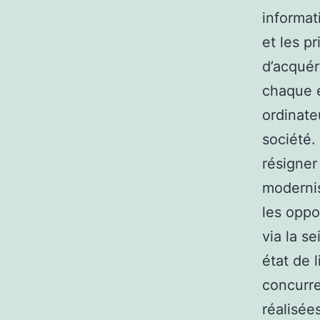
informat
et les p
d’acquér
chaque é
ordinate
société.
résigner
modernis
les oppo
via la s
état de l
concurre
réalisées