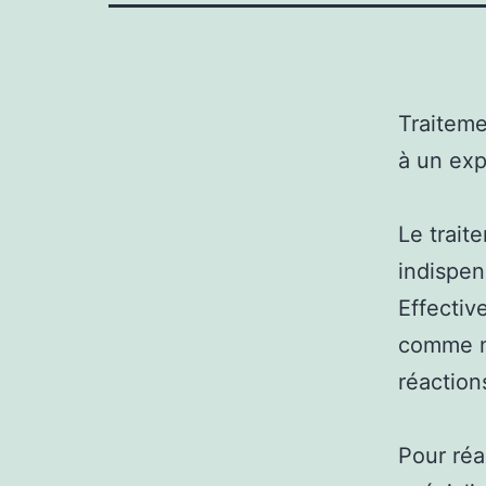
Traiteme
à un exp
Le trait
indispen
Effectiv
comme n
réaction
Pour réa