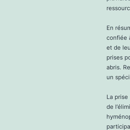
ressourc
En résum
confiée 
et de le
prises p
abris. R
un spéci
La prise
de l’éli
hyménop
participa