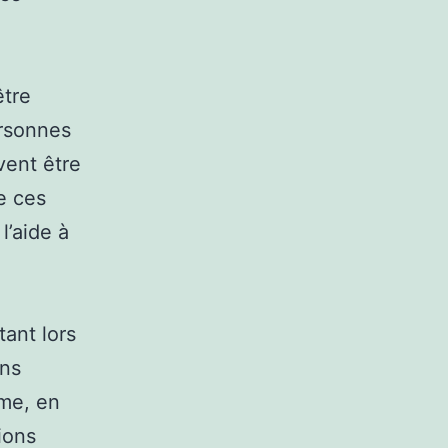
.
être
ersonnes
vent être
e ces
l’aide à
ant lors
ins
me, en
tions