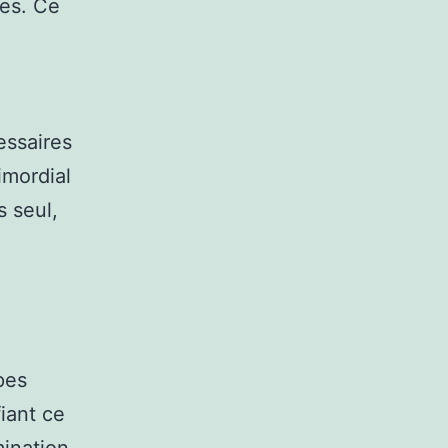
pes. Ce
essaires
imordial
 seul,
pes
iant ce