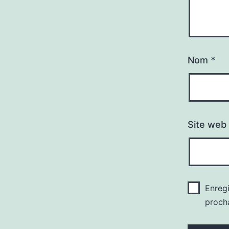
Nom
*
Site web
Enreg
proch