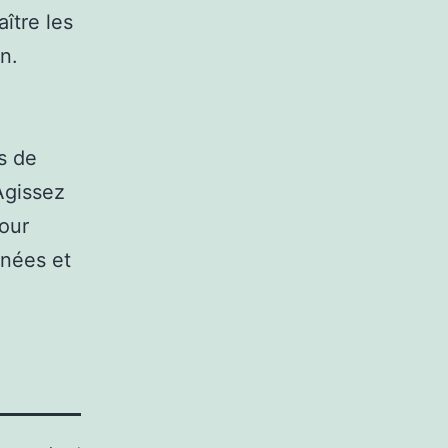
ître les
n.
s de
Agissez
pour
rnées et