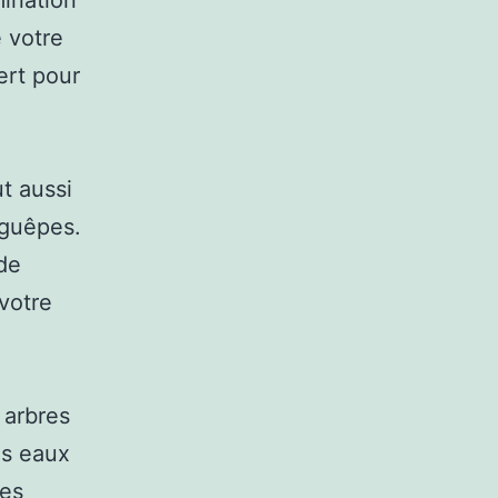
mination
e votre
ert pour
ut aussi
 guêpes.
 de
votre
 arbres
es eaux
des