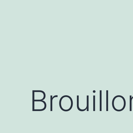
Aller
au
contenu
Brouill