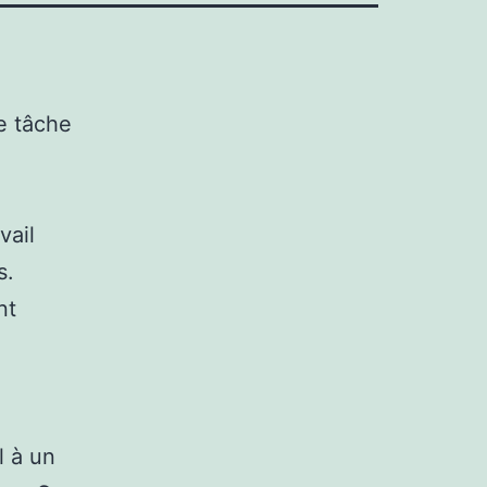
e tâche
vail
s.
nt
l à un