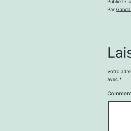
Publié le
j
Par
Gandal
Lai
Votre adre
avec
*
Comment