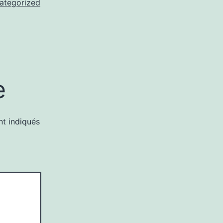
ategorized
e
nt indiqués