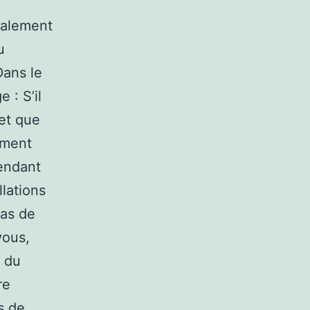
également
u
Dans le
 : S’il
 et que
ement
pendant
llations
pas de
vous,
a du
re
s de