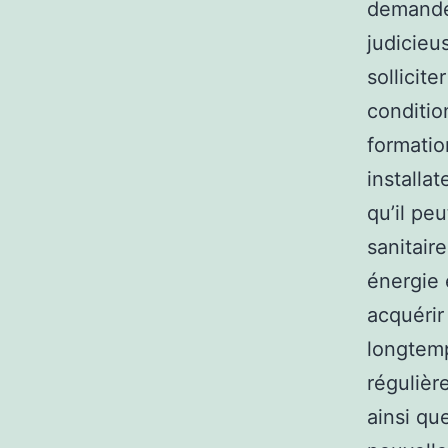
demande 
judicie
sollicit
conditio
formatio
installat
qu’il pe
sanitair
énergie 
acquérir
longtemp
réguliè
ainsi que