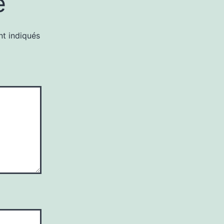
e
nt indiqués