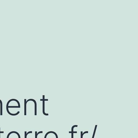
ment
erre.fr/