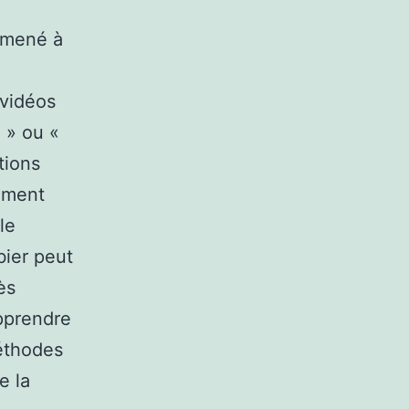
amené à
 vidéos
e » ou «
ations
pement
le
bier peut
ès
apprendre
éthodes
e la