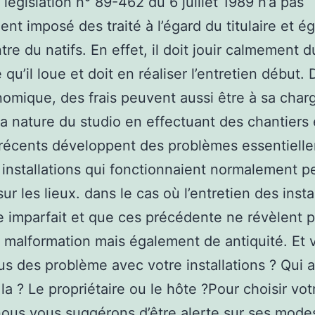
 législation n° 89-462 du 6 juillet 1989 n’a pas
nt imposé des traité à l’égard du titulaire et 
tre du natifs. En effet, il doit jouir calmement d
qu’il loue et doit en réaliser l’entretien début. 
nomique, des frais peuvent aussi être à sa charge
la nature du studio en effectuant des chantiers
 récents développent des problèmes essentiell
 installations qui fonctionnaient normalement 
sur les lieux. dans le cas où l’entretien des insta
e imparfait et que ces précédente ne révèlent 
 malformation mais également de antiquité. Et 
s des problème avec votre installations ? Qui 
la ? Le propriétaire ou le hôte ?Pour choisir vot
ous vous suggérons d’être alerte sur ses mode