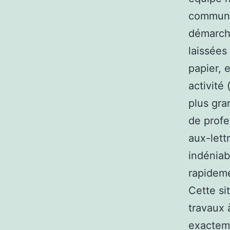
communic
démarch
laissées
papier, 
activité
plus gra
de profe
aux-lett
indéniab
rapideme
Cette si
travaux à
exacteme