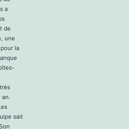
s a
bs
t de
e, une
 pour la
 manque
oîtes-
très
 an.
Les
uipe sait
.Son