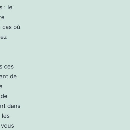
 : le
re
e cas où
vez
s ces
ant de
le
 de
ent dans
 les
i vous