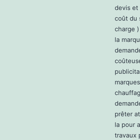
devis et
coût du 
charge )
la marqu
demander
coûteuse
publicit
marques 
chauffage
demandez
prêter a
la pour 
travaux 