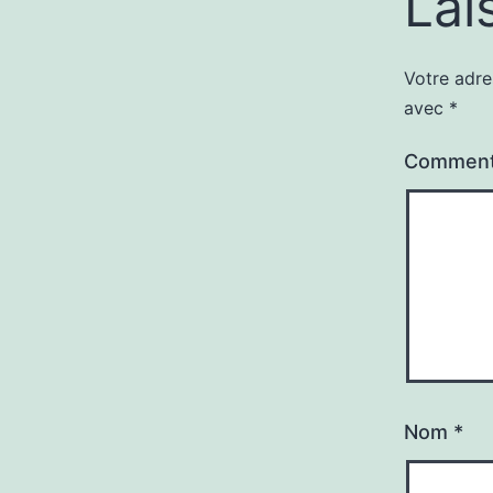
Lai
Votre adre
avec
*
Comment
Nom
*