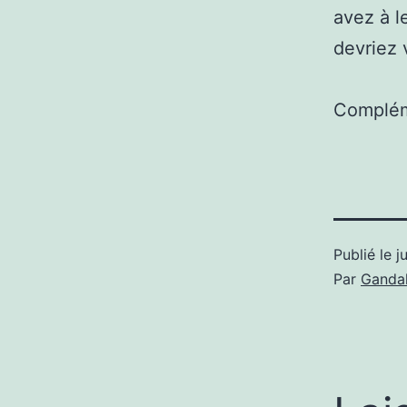
avez à l
devriez 
Complém
Publié le
j
Par
Gandal