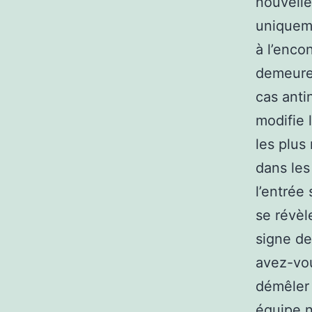
nouvelle
uniqueme
à l’encon
demeure 
cas anti
modifie 
les plus
dans les
l’entrée 
se révèl
signe de
avez-vou
démêler 
équipe n