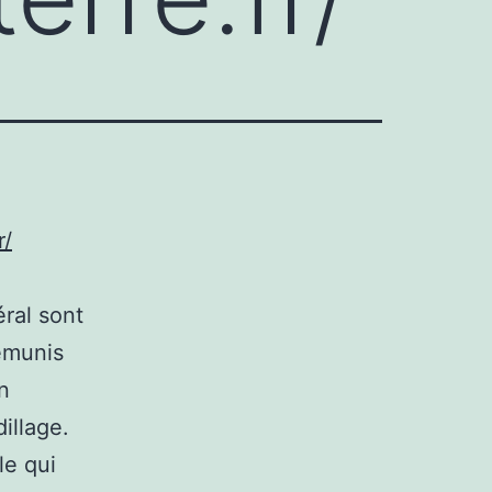
r/
ral sont
émunis
n
illage.
le qui