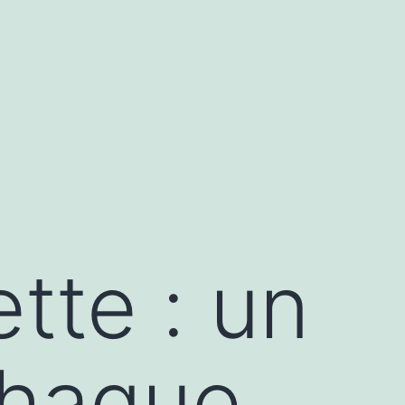
ette : un
chaque