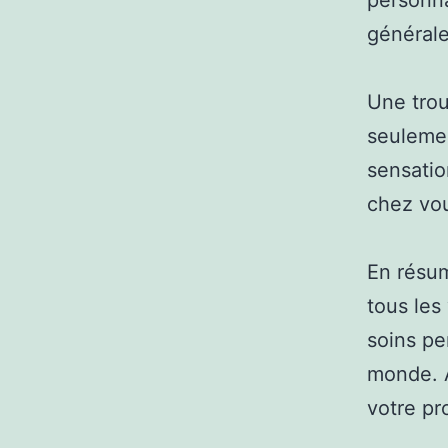
personna
générale
Une trou
seuleme
sensatio
chez vo
En résum
tous les
soins pe
monde. A
votre pr