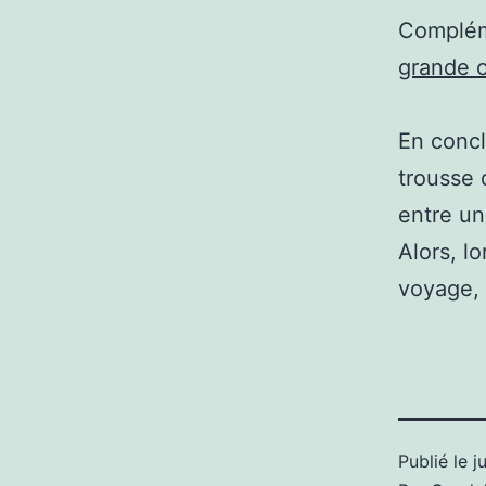
Complém
grande 
En concl
trousse d
entre un
Alors, l
voyage, 
Publié le
j