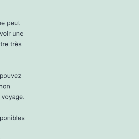
ée peut
voir une
re très
s pouvez
 non
e voyage.
sponibles