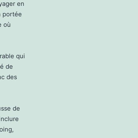
oyager en
à portée
e où
rable qui
té de
onc des
ousse de
inclure
oing,