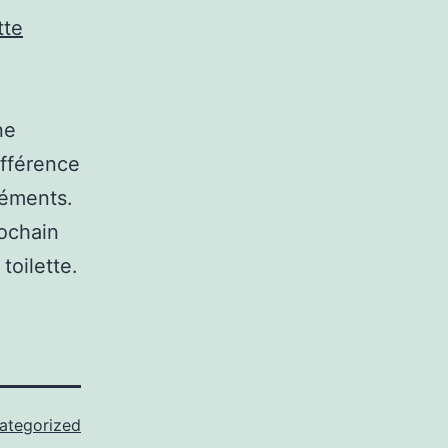
tte
ne
ifférence
réments.
rochain
toilette.
ategorized