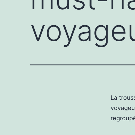
voyage
La trous
voyageur
regroupé