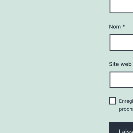
Nom
*
Site web
Enreg
proch