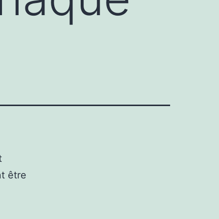
t
t être