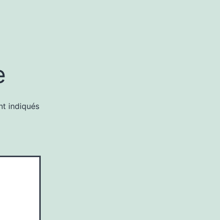
e
nt indiqués