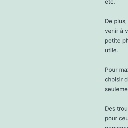
etc.
De plus,
venir à 
petite p
utile.
Pour max
choisir 
seulemen
Des trou
pour ce