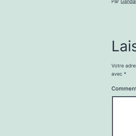
Par
Gandal
Lai
Votre adre
avec
*
Comment