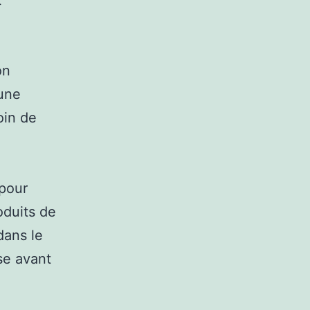
t
on
une
oin de
 pour
oduits de
dans le
se avant