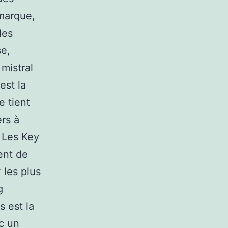
 marque,
des
se,
mistral
est la
e tient
ers à
 Les Key
vent de
 les plus
g
s est la
ec un