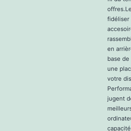
offres.L
fidélise
accesoir
rassembl
en arrièr
base de 
une plac
votre di
Performa
jugent d
meilleur
ordinate
capacité