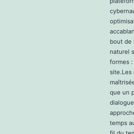
platefor
cybernaut
optimisa
accablan
bout de 
naturel 
formes :
site.Les
maîtrisé
que un p
dialogue
approche
temps au
fil du t