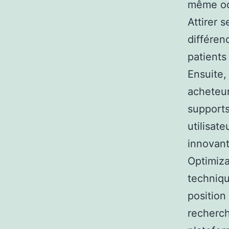
même occ
Attirer s
différen
patients
Ensuite, 
acheteur
supports
utilisate
innovant
Optimiza
technique
position
recherch