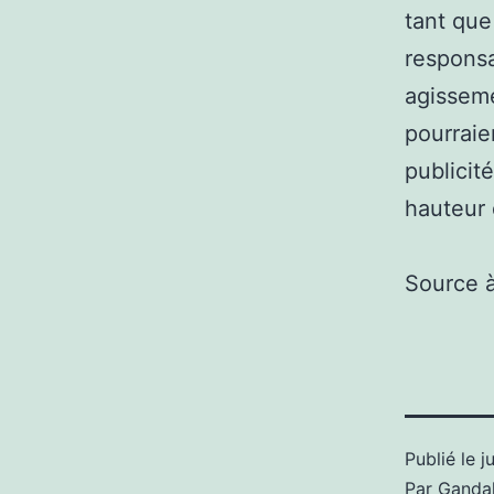
tant que
responsa
agisseme
pourraie
publicit
hauteur 
Source 
Publié le
j
Par
Gandal