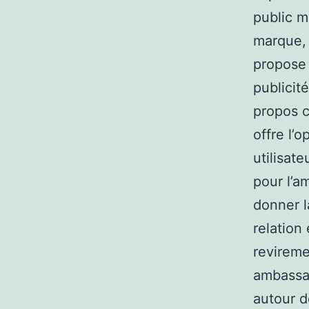
public m
marque, 
propose 
publicit
propos c
offre l’
utilisate
pour l’a
donner l
relation 
revireme
ambassa
autour d