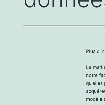
Plus d’i
Le marke
notre fa
qu’elles
acquéreu
modèle s