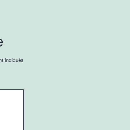
e
nt indiqués