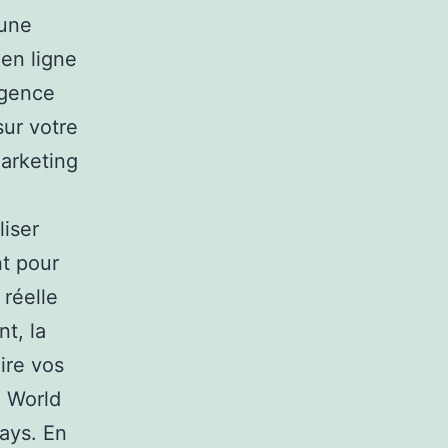
’une
 en ligne
agence
ur votre
arketing
liser
nt pour
 réelle
nt, la
ire vos
 World
ays. En