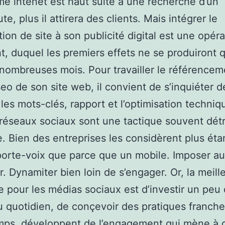
me intenet est haut suite à une recherche d’un
e, plus il attirera des clients. Mais intégrer le
tion de site à son publicité digital est une opéra
t, duquel les premiers effets ne se produiront 
nombreuses mois. Pour travailler le référencem
seo de son site web, il convient de s’inquiéter de
 les mots-clés, rapport et l’optimisation techniq
 réseaux sociaux sont une tactique souvent dét
e. Bien des entreprises les considèrent plus ét
orte-voix que parce que un mobile. Imposer au
r. Dynamiter bien loin de s’engager. Or, la meill
 pour les médias sociaux est d’investir un peu
 quotidien, de conçevoir des pratiques franche
emps, développent de l’engagement qui mène à 