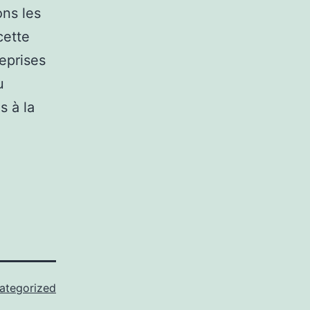
ons les
cette
eprises
u
s à la
ategorized