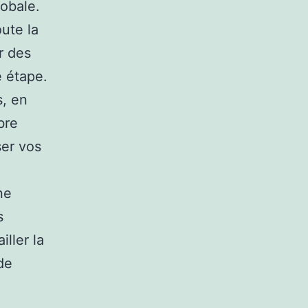
lobale.
oute la
r des
e étape.
s, en
bre
ser vos
ne
s
iller la
de