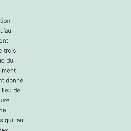
tion
qu’au
ent
 trois
ue du
riment
ant donné
 lieu de
eure
 de
s qui, au
des