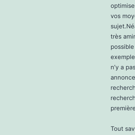
optimise
vos moye
sujet.Né
très ami
possible
exemple p
n’y a pa
annonceu
recherch
recherch
première
Tout sav