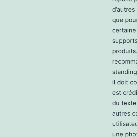
d’autres
que pour
certaine
supports
produits
recomman
standing
il doit c
est créd
du texte
autres c
utilisat
une pho