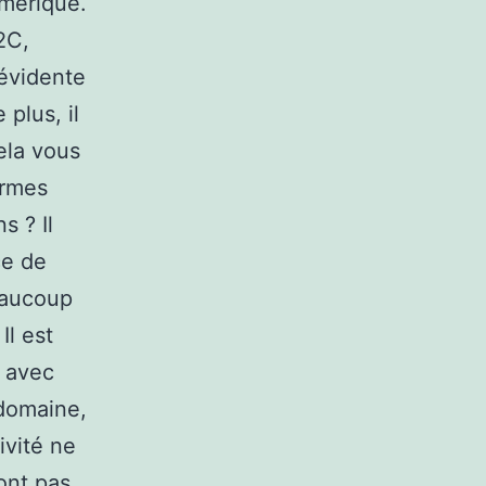
umérique.
2C,
 évidente
 plus, il
ela vous
ermes
s ? Il
ce de
eaucoup
Il est
e avec
domaine,
ivité ne
ont pas