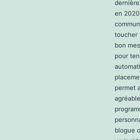
dernière
en 2020 
communi
toucher 
bon mess
pour ten
automati
placemen
permet a
agréable
programm
personna
blogue o