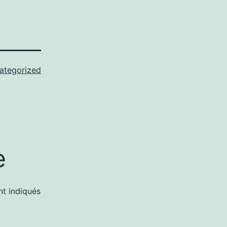
ategorized
e
nt indiqués