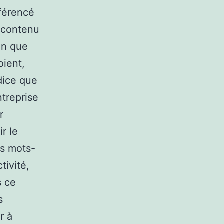
éférencé
u contenu
in que
oient,
dice que
ntreprise
r
r le
es mots-
tivité,
s ce
s
r à