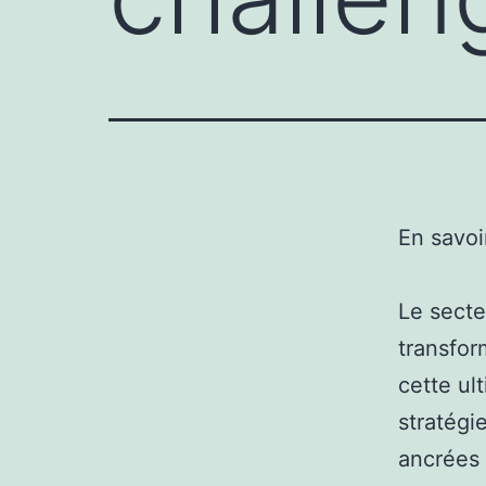
En savoi
Le secte
transfor
cette ul
stratégi
ancrées