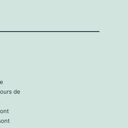
le
cours de
s
sont
sont