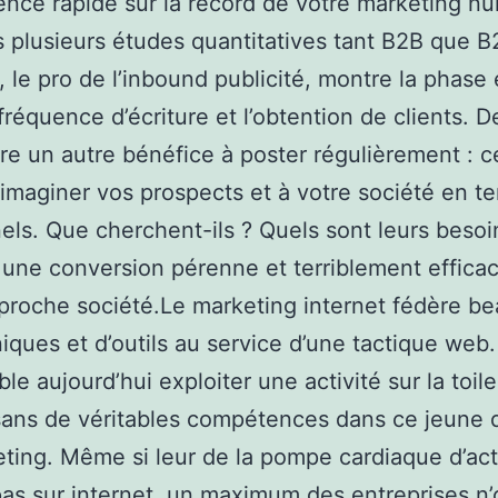
ence rapide sur la record de votre marketing n
s plusieurs études quantitatives tant B2B que B
 le pro de l’inbound publicité, montre la phase
fréquence d’écriture et l’obtention de clients. De
re un autre bénéfice à poster régulièrement : c
 imaginer vos prospects et à votre société en t
nels. Que cherchent-ils ? Quels sont leurs besoin
t une conversion pérenne et terriblement effica
proche société.Le marketing internet fédère b
iques et d’outils au service d’une tactique web. 
le aujourd’hui exploiter une activité sur la toil
sans de véritables compétences dans ce jeune 
eting. Même si leur de la pompe cardiaque d’act
as sur internet, un maximum des entreprises n’