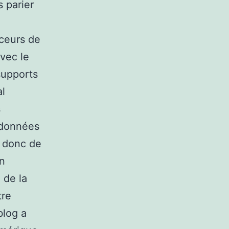
s parier
ceurs de
vec le
supports
al
s
 données
t donc de
en
 de la
tre
blog a