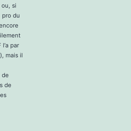
 ou, si
n pro du
 encore
cilement
l’a par
, mais il
s de
ts de
les