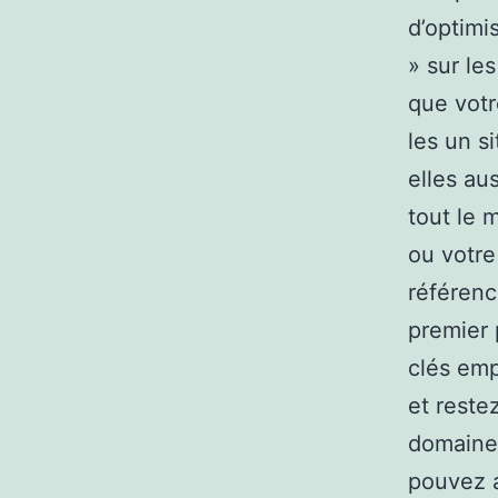
d’optimi
» sur le
que votr
les un s
elles au
tout le 
ou votre
référenc
premier 
clés emp
et reste
domaine.
pouvez a