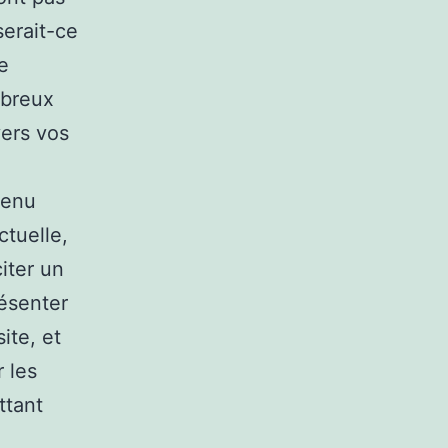
serait-ce
e
mbreux
vers vos
tenu
ctuelle,
citer un
résenter
ite, et
 les
ttant