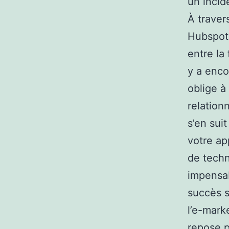
un incid
À traver
Hubspot,
entre la 
y a enco
oblige à
relation
s’en sui
votre ap
de techn
impensab
succès 
l’e-mark
repose p