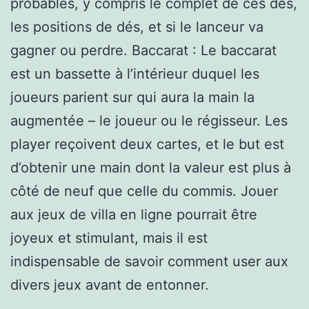
probables, y compris le complet de ces dés,
les positions de dés, et si le lanceur va
gagner ou perdre. Baccarat : Le baccarat
est un bassette à l’intérieur duquel les
joueurs parient sur qui aura la main la
augmentée – le joueur ou le régisseur. Les
player reçoivent deux cartes, et le but est
d’obtenir une main dont la valeur est plus à
côté de neuf que celle du commis. Jouer
aux jeux de villa en ligne pourrait être
joyeux et stimulant, mais il est
indispensable de savoir comment user aux
divers jeux avant de entonner.