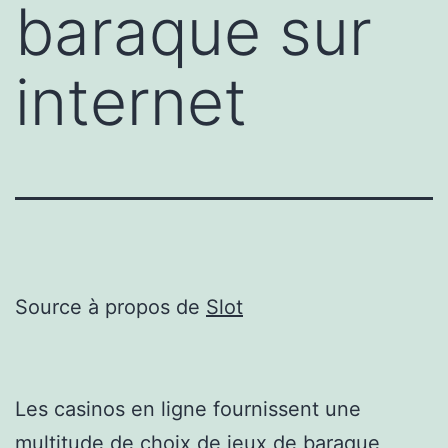
baraque sur
internet
Source à propos de
Slot
Les casinos en ligne fournissent une
multitude de choix de jeux de baraque