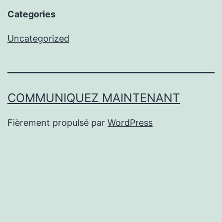
Categories
Uncategorized
COMMUNIQUEZ MAINTENANT
Fièrement propulsé par
WordPress