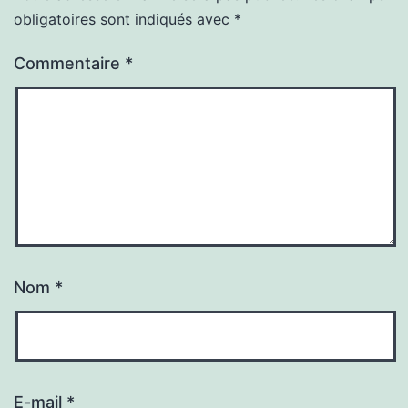
obligatoires sont indiqués avec
*
Commentaire
*
Nom
*
E-mail
*