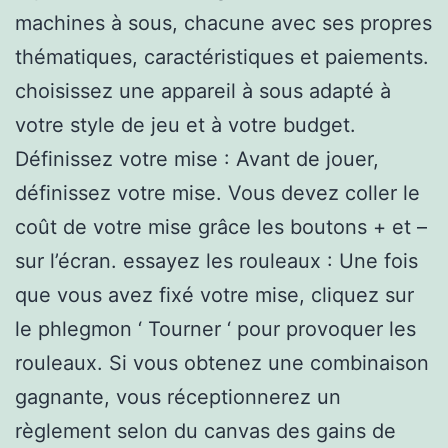
machines à sous, chacune avec ses propres
thématiques, caractéristiques et paiements.
choisissez une appareil à sous adapté à
votre style de jeu et à votre budget.
Définissez votre mise : Avant de jouer,
définissez votre mise. Vous devez coller le
coût de votre mise grâce les boutons + et –
sur l’écran. essayez les rouleaux : Une fois
que vous avez fixé votre mise, cliquez sur
le phlegmon ‘ Tourner ‘ pour provoquer les
rouleaux. Si vous obtenez une combinaison
gagnante, vous réceptionnerez un
règlement selon du canvas des gains de