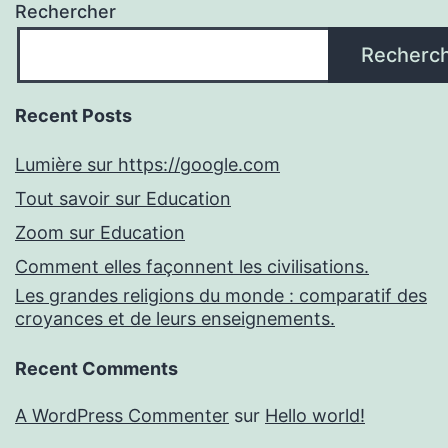
Rechercher
Recherc
Recent Posts
Lumière sur https://google.com
Tout savoir sur Education
Zoom sur Education
Comment elles façonnent les civilisations.
Les grandes religions du monde : comparatif des
croyances et de leurs enseignements.
Recent Comments
A WordPress Commenter
sur
Hello world!