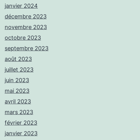
janvier 2024
décembre 2023
novembre 2023
octobre 2023
septembre 2023
août 2023
juillet 2023
juin 2023
mai 2023
avril 2023
mars 2023
février 2023
janvier 2023