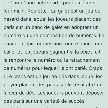
de ‘ tirer ‘ une autre carte pour améliorer
leur main. Roulette : La galet est un jeu de
hasard dans lequel les joueurs placent des
paris sur un banc de galet en adoptant un
numéro ou une composition de numéros. Le
changeur fait tourner une roue et lance une
balle, et les joueurs gagnent si la objet fait
la rencontre le numéro ou la rattachement
de numéros pour lequel ils ont parié. Craps
: Le craps est un jeu de dés dans lequel les
player placent des paris sur le résultat d’un
lancer de dés. Les joueurs peuvent déposer
des paris sur une variété de succès