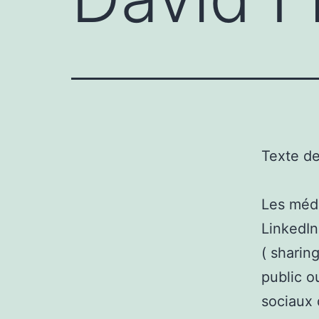
Texte d
Les médi
LinkedIn
( sharing
public o
sociaux 