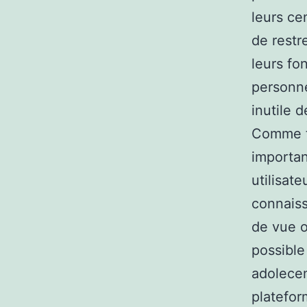
leurs cen
de restr
leurs fon
personne
inutile d
Comme to
importan
utilisat
connaiss
de vue o
possible
adolecent
platefor