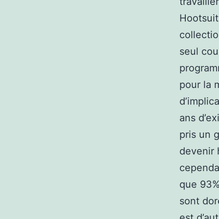
travaill
Hootsuit
collecti
seul cou
programm
pour la 
d’implic
ans d’ex
pris un 
devenir 
cependan
que 93% 
sont dor
est d’au