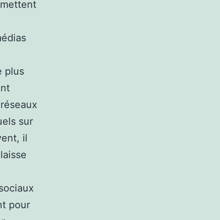
rmettent
médias
e plus
ont
 réseaux
uels sur
nt, il
laisse
 sociaux
nt pour