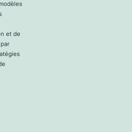
 modèles
s
on et de
 par
ratégies
de