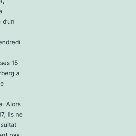
r,
a
c d’un
vendredi
 ses 15
rberg a
de
a. Alors
, ils ne
sultat
ent pas