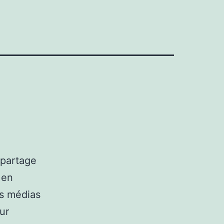
,
 partage
 en
es médias
ur