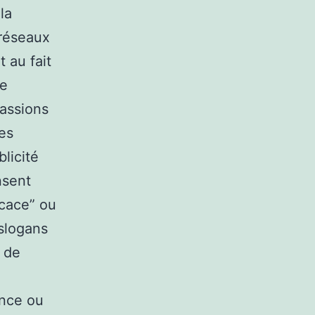
la
 réseaux
 au fait
ne
passions
es
licité
nsent
icace” ou
 slogans
n de
ence ou