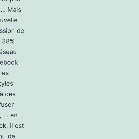
e… Mais
uvelle
ession de
, 38%
réseau
acebook
les
tyles
 à des
fuser
, … en
k, il est
 ou de