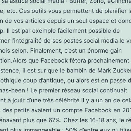
er sa astuce social media : Buffer, Zoho, eClinche
e, etc. Ces outils vous permettent de planifier l
on de vos articles depuis un seul espace et don
p. Il est par exemple facilement possible de
er l’intégralité de ses postes social media le 
mois selon. Finalement, c’est un énorme gain
ation.Alors que Facebook fêtera prochainement
istence, il est sur que le bambin de Mark Zucke
gothique coup d’antique, ou alors est en passe 
has-been ! Le premier réseau social continuait
t à jouir d’une très célébrité il y a un an de cel
des petits avaient un compte Facebook en 2017
énavant plus que 67%. Chez les 16-18 ans, le ré
tant plus immangeable : 50% d’entre eux n’utilis