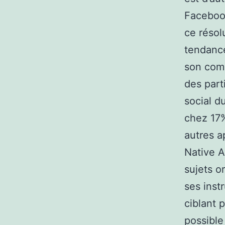
Facebook
ce résol
tendance
son comp
des part
social d
chez 17%
autres ap
Native A
sujets o
ses inst
ciblant 
possible