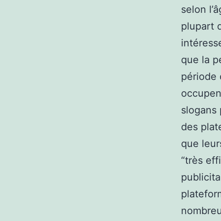
selon l’
plupart 
intéress
que la p
période 
occupent
slogans 
des plat
que leur
“très ef
publicit
platefor
nombreus