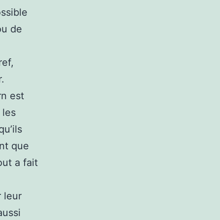
ossible
ou de
ef,
r.
rn est
 les
u’ils
ent que
ut a fait
 leur
aussi