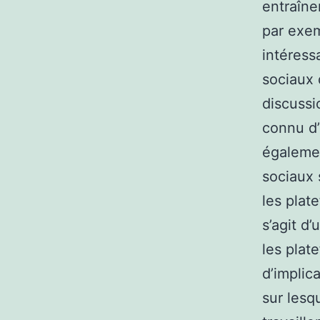
entraîne
par exem
intéress
sociaux 
discussi
connu d’
égalemen
sociaux 
les plat
s’agit d
les plat
d’implica
sur lesq