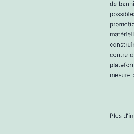
de banni
possible
promotio
matériel
construi
contre d
platefor
mesure d
Plus d’i