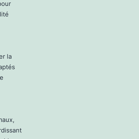
pour
lité
er la
daptés
de
maux,
rdissant