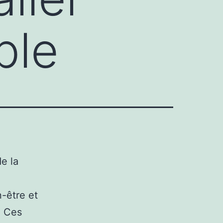
ble
e la
n-être et
. Ces