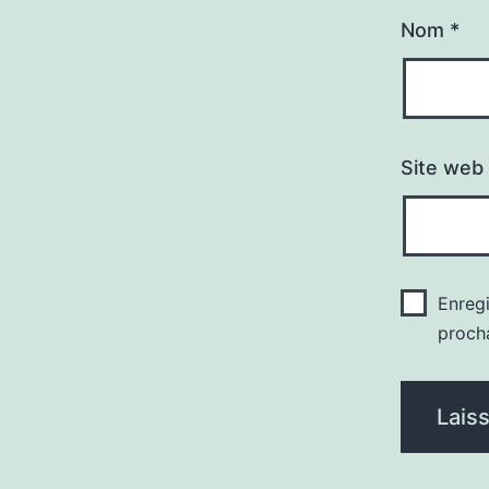
Nom
*
Site web
Enreg
proch