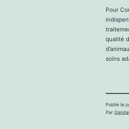
Pour Con
indispen
traiteme
qualité 
d’anima
soins ad
Publié le
j
Par
Gandal