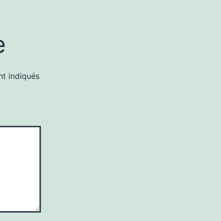
e
nt indiqués