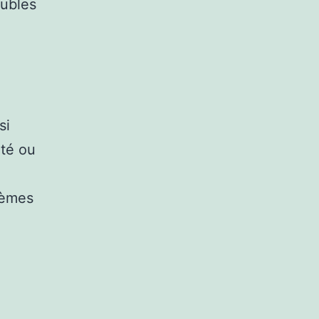
oubles
si
ité ou
lèmes