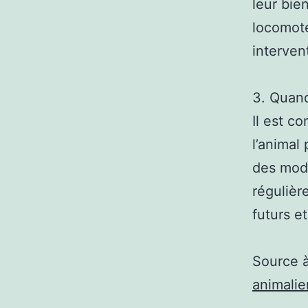
leur bie
locomote
interven
3. Quand
Il est c
l’animal
des modi
régulièr
futurs e
Source 
animalie