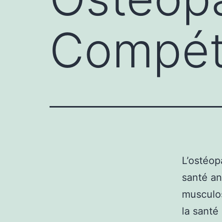
Compéte
L’ostéop
santé an
musculos
la santé