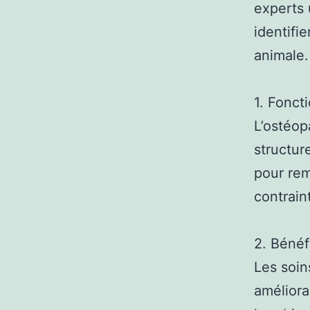
experts 
identifie
animale.
1. Fonct
L’ostéop
structur
pour rem
contrain
2. Bénéf
Les soin
améliora