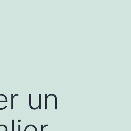
er un
lier