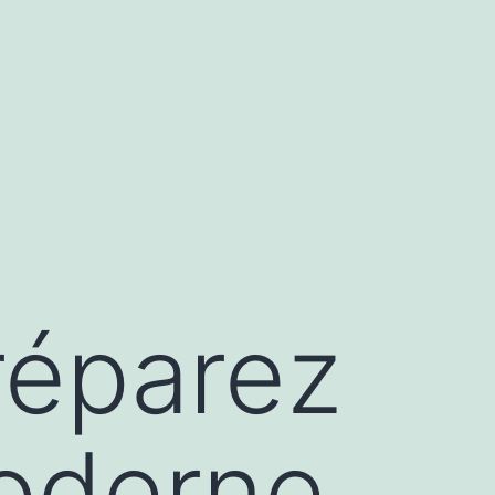
réparez
oderne