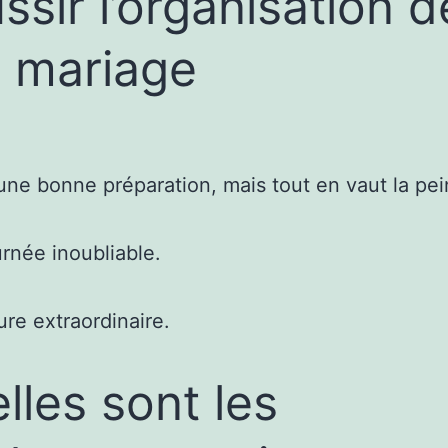
ssir l’organisation d
 mariage
 une bonne préparation, mais tout en vaut la pei
urnée inoubliable.
ure extraordinaire.
lles sont les