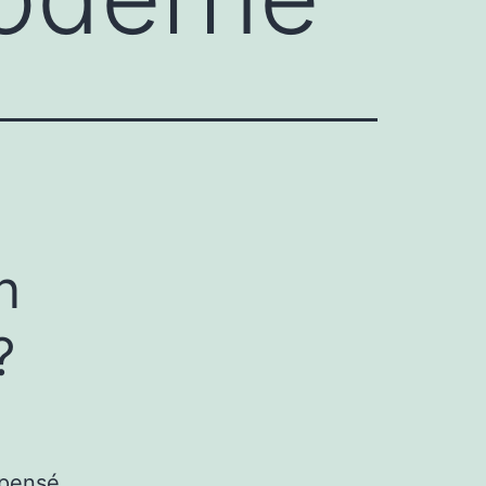
n
?
 pensé.