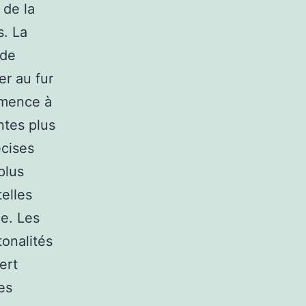
 de la
s. La
 de
er au fur
mmence à
ntes plus
écises
plus
elles
ne. Les
tonalités
ert
es