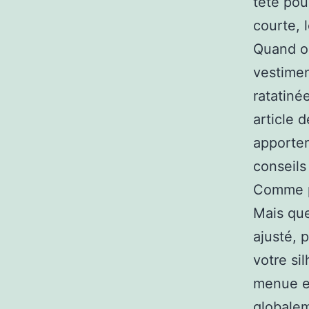
tête pou
courte, 
Quand on
vestimen
ratatiné
article 
apporter
conseils
Comme po
Mais quel
ajusté, 
votre si
menue et
globalem