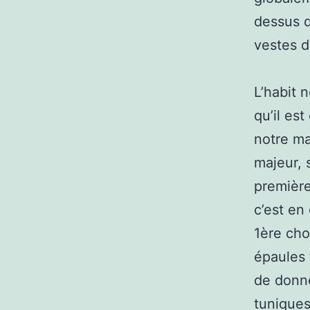
dessus d
vestes d
L’habit 
qu’il es
notre ma
majeur, 
première
c’est en
1ère cho
épaules 
de donn
tuniques