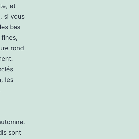
te, et
, si vous
des bas
 fines,
lure rond
ment.
sclés
, les
s
automne.
dis sont