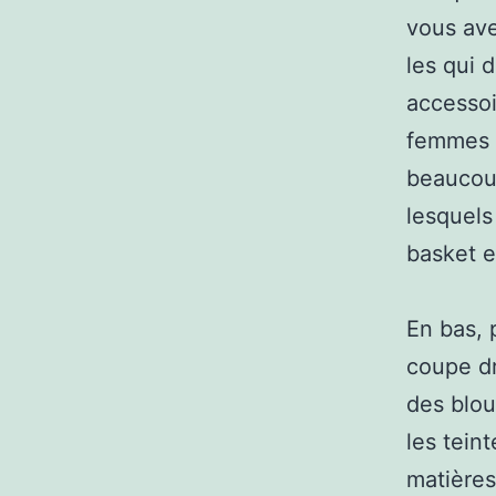
vous av
les qui 
accessoi
femmes p
beaucoup,
lesquels
basket e
En bas, 
coupe dr
des blou
les teint
matières