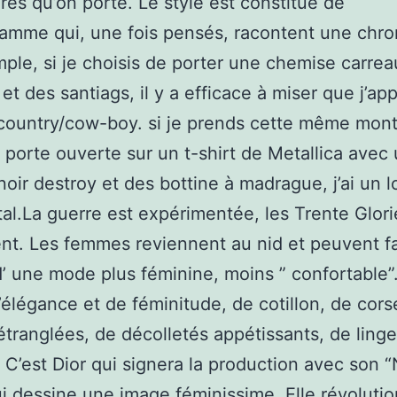
res qu’on porte. Le style est constitué de
amme qui, une fois pensés, racontent une chro
ple, si je choisis de porter une chemise carrea
et des santiags, il y a efficace à miser que j’app
country/cow-boy. si je prends cette même mont
a porte ouverte sur un t-shirt de Metallica avec
oir destroy et des bottine à madrague, j’ai un l
al.La guerre est expérimentée, les Trente Glor
nt. Les femmes reviennent au nid et peuvent fa
’ une mode plus féminine, moins ” confortable”.
’élégance et de féminitude, de cotillon, de cors
étranglées, de décolletés appétissants, de linge
 C’est Dior qui signera la production avec son 
i dessine une image féminissime. Elle révolutio