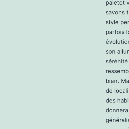
paletot 
savons t
style pe
parfois 
évolutio
son allu
sérénité
ressembl
bien. Ma
de local
des habi
donnera 
générali