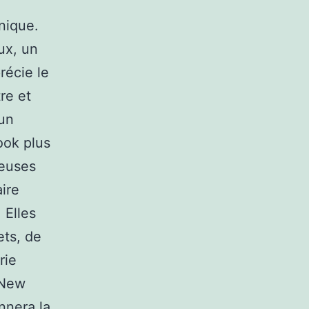
nique.
ux, un
récie le
re et
 un
ook plus
ieuses
ire
 Elles
ets, de
rie
“New
nnera la