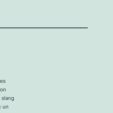
Les
’on
 slang
c un