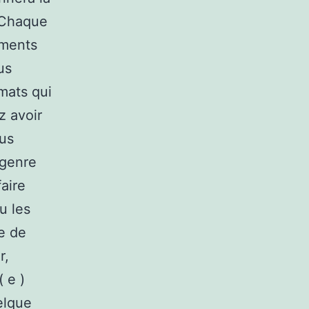
.Chaque
ements
us
mats qui
z avoir
us
 genre
aire
u les
e de
r,
 e )
uelque