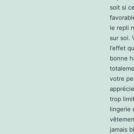
soit si 
favorabl
le repli
sur soi.
l’effet 
bonne ha
totaleme
votre pe
apprécie
trop lim
lingerie 
vêtemen
jamais b