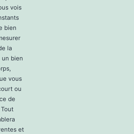
ous vois
nstants
e bien
 mesurer
de la
 un bien
rps,
que vous
court ou
èce de
. Tout
blera
ventes et