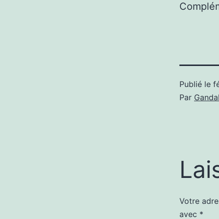
Complém
Publié le
f
Par
Gandal
Lai
Votre adre
avec
*