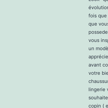
évoluti
fois que
que vous
possedez
vous ins
un modè
apprécie
avant co
votre bi
chaussur
lingerie
souhaite
copin ( 