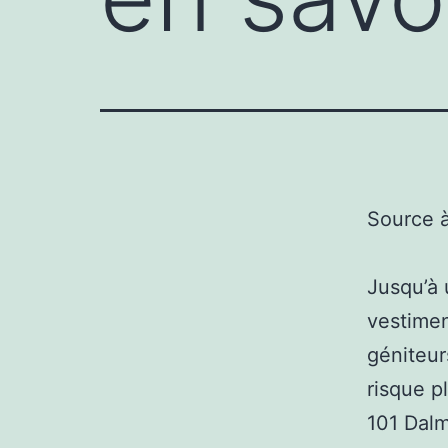
Source 
Jusqu’à 
vestimen
géniteur
risque p
101 Dalm