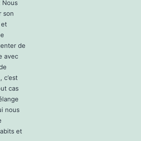
t Nous
r son
 et
le
tenter de
re avec
 de
 c’est
out cas
mélange
ui nous
e
abits et