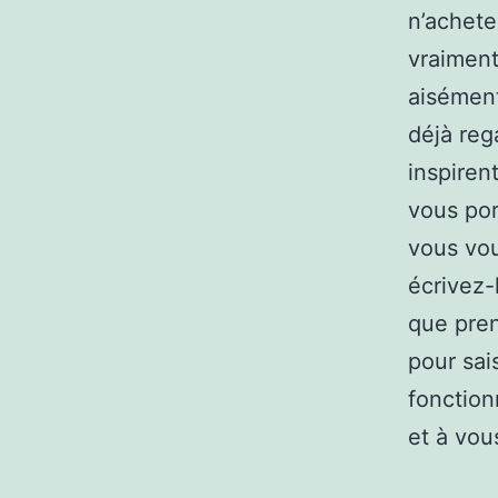
n’achete
vraiment
aisément
déjà reg
inspiren
vous por
vous vou
écrivez-
que pren
pour sais
fonction
et à vou