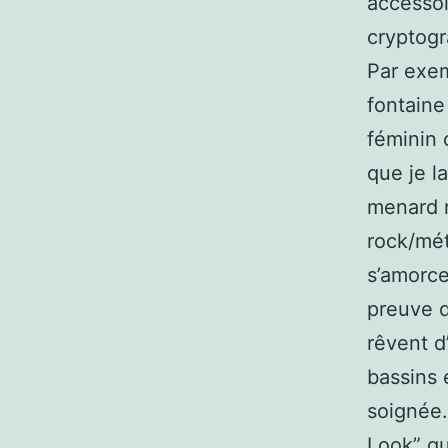
accessoi
cryptogr
Par exem
fontaine 
féminin 
que je l
menard n
rock/mét
s’amorce
preuve d
rêvent d
bassins 
soignée.
Look” qu