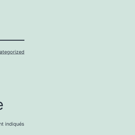
ategorized
e
nt indiqués