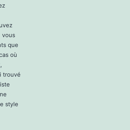
ez
ouvez
i vous
nts que
 cas où
,
i trouvé
iste
 ne
e style