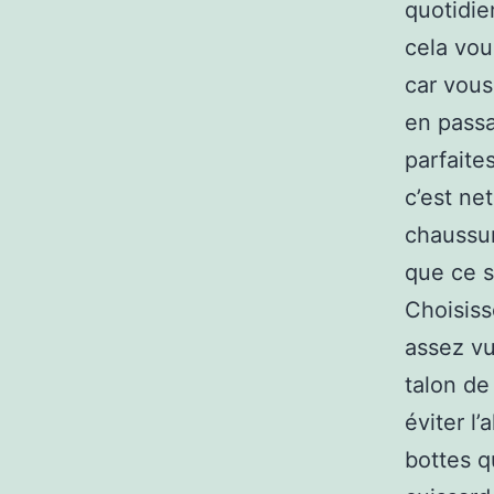
quotidie
cela vou
car vous
en passa
parfaite
c’est net
chaussur
que ce s
Choisiss
assez vu
talon de
éviter l
bottes q