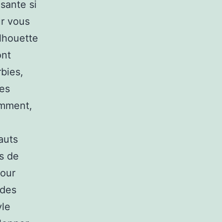
sante si
ur vous
ilhouette
ont
bies,
les
emment,
auts
s de
pour
 des
yle