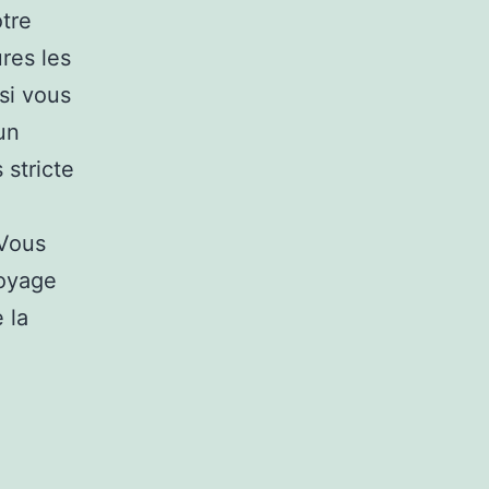
otre
res les
si vous
un
 stricte
 Vous
voyage
 la