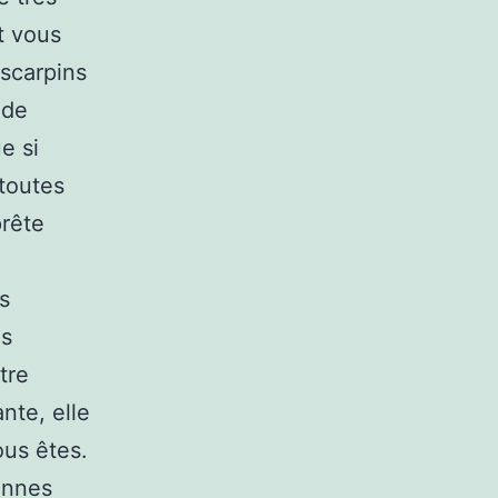
t vous
escarpins
 de
e si
toutes
prête
s
es
tre
nte, elle
ous êtes.
onnes