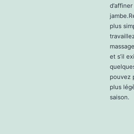
d’affine
jambe.Ré
plus sim
travaill
massage 
et s’il e
quelques
pouvez p
plus lég
saison.