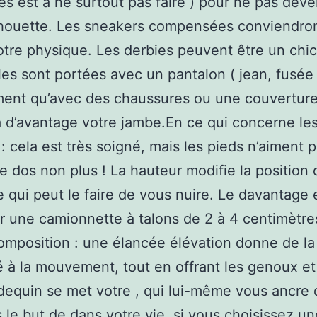
es est à ne surtout pas faire ) pour ne pas dév
lhouette. Les sneakers compensées conviendron
otre physique. Les derbies peuvent être un chic
lles sont portées avec un pantalon ( jean, fusée 
ment qu’avec des chaussures ou une couverture
a d’avantage votre jambe.En ce qui concerne les
s : cela est très soigné, mais les pieds n’aiment 
 le dos non plus ! La hauteur modifie la position 
e qui peut le faire de vous nuire. Le davantage 
r une camionnette à talons de 2 à 4 centimètres
omposition : une élancée élévation donne de la
ité à la mouvement, tout en offrant les genoux et
equin se met votre , qui lui-même vous ancre 
s le but de dans votre vie. si vous choisissez un