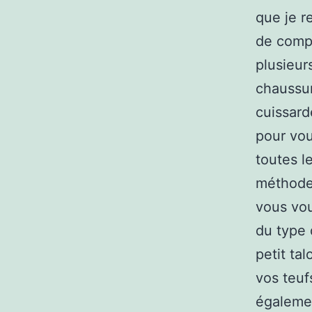
que je r
de compr
plusieur
chaussur
cuissard
pour vou
toutes l
méthode 
vous vou
du type 
petit ta
vos teuf
égalemen