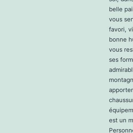
belle pa
vous sent
favori, 
bonne hu
vous res
ses form
admirabl
montagne
apporten
chaussur
équipeme
est un m
Personne