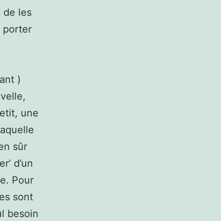
 de les
 porter
ant )
velle,
etit, une
aquelle
en sûr
er’ d’un
le. Pour
nes sont
l besoin