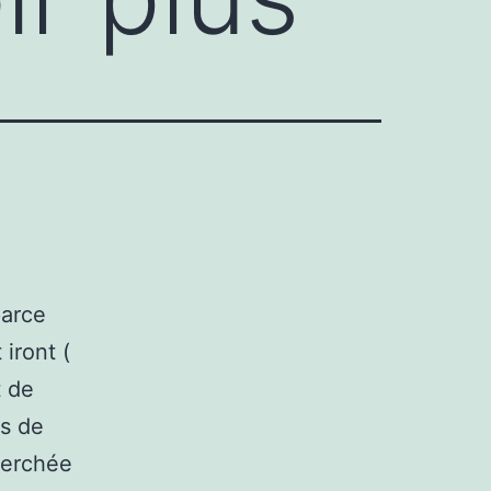
parce
iront (
t de
as de
 perchée