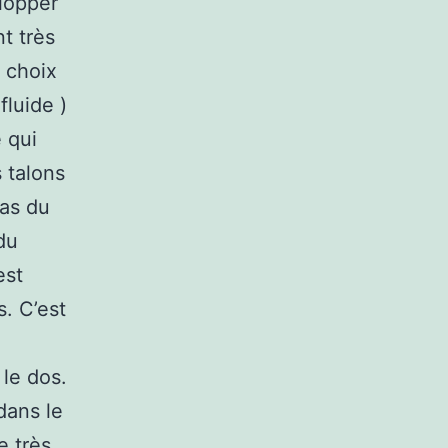
elopper
t très
 choix
fluide )
 qui
 talons
pas du
du
est
. C’est
 le dos.
dans le
e très