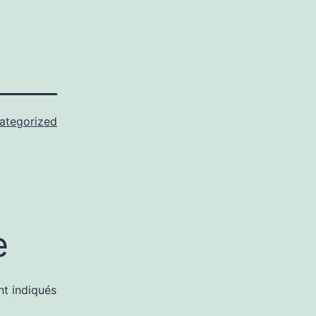
ategorized
e
nt indiqués