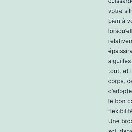
cuissard
votre si
bien à v
lorsqu’e
relative
épaissir
aiguille
tout, et
corps, c
d’adopte
le bon c
flexibil
Une brod
sol, dan