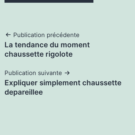
Navigation
Publication précédente
La tendance du moment
de
chaussette rigolote
l’article
Publication suivante
Expliquer simplement chaussette
depareillee