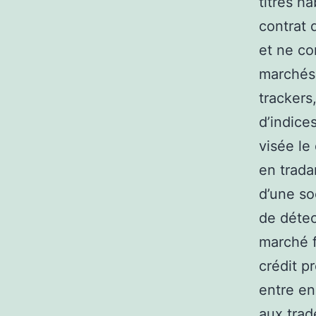
titres h
contrat 
et ne co
marchés 
trackers
d’indice
visée le
en trada
d’une so
de détec
marché f
crédit p
entre en
aux trad