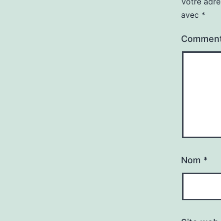
Votre adre
avec
*
Comment
Nom
*