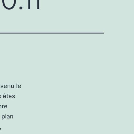
evenu le
s êtes
nre
 plan
,