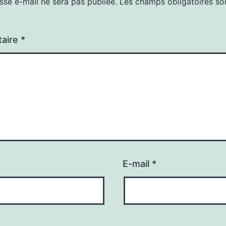
sse e-mail ne sera pas publiée.
Les champs obligatoires so
aire
*
E-mail
*