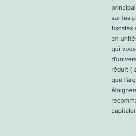
principa
sur les 
fiscales
en unité
qui vous
d’univer
réduit (
que l’ar
éloignem
recomman
capitale