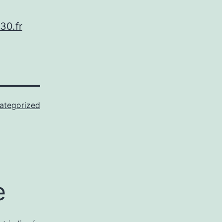
30.fr
ategorized
e