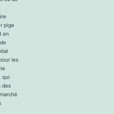
ire
ur pige
t en
 de
ital
pour les
vie
 qui
s des
 marché
s