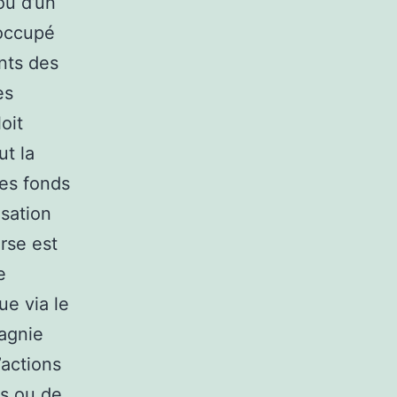
ou d’un
 occupé
nts des
es
oit
ut la
des fonds
isation
rse est
e
ue via le
pagnie
’actions
es ou de