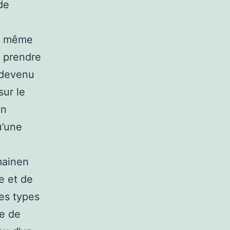
de
le même
, prendre
 devenu
sur le
in
u’une
i
mainen
e et de
les types
le de