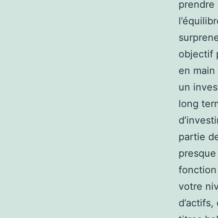
prendre 
l’équili
surpren
objectif
en main 
un inves
long ter
d’invest
partie d
presque 
fonction
votre ni
d’actifs,