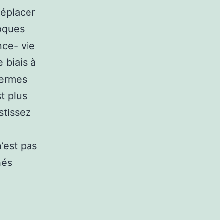
déplacer
coques
nce- vie
 biais à
termes
t plus
stissez
’est pas
hés