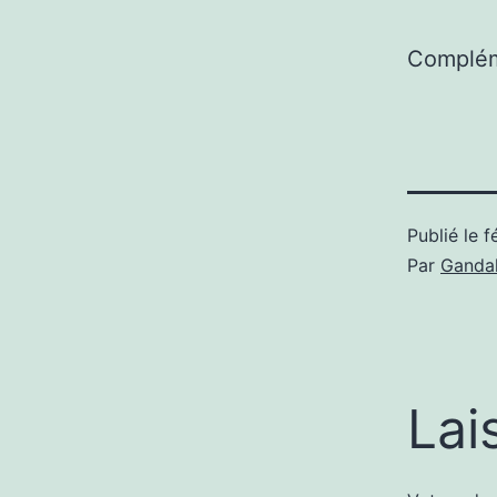
Complém
Publié le
f
Par
Gandal
Lai