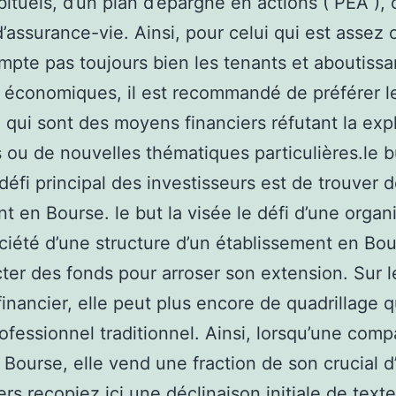
abituels, d’un plan d’épargne en actions ( PEA ), 
d’assurance-vie. Ainsi, pour celui qui est assez
mpte pas toujours bien les tenants et aboutissa
économiques, il est recommandé de préférer l
, qui sont des moyens financiers réfutant la expl
s ou de nouvelles thématiques particulières.le b
 défi principal des investisseurs est de trouver 
nt en Bourse. le but la visée le défi d’une organ
ciété d’une structure d’un établissement en Bou
ter des fonds pour arroser son extension. Sur l
inancier, elle peut plus encore de quadrillage q
rofessionnel traditionnel. Ainsi, lorsqu’une com
 Bourse, elle vend une fraction de son crucial d
ers.recopiez ici une déclinaison initiale de text