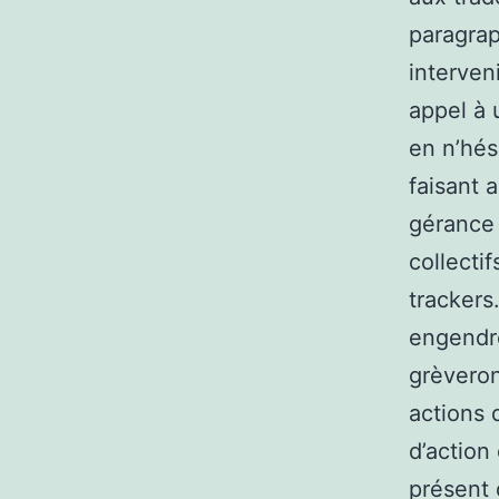
paragrap
interven
appel à u
en n’hés
faisant 
gérance 
collecti
trackers
engendre
grèveron
actions 
d’action
présent 