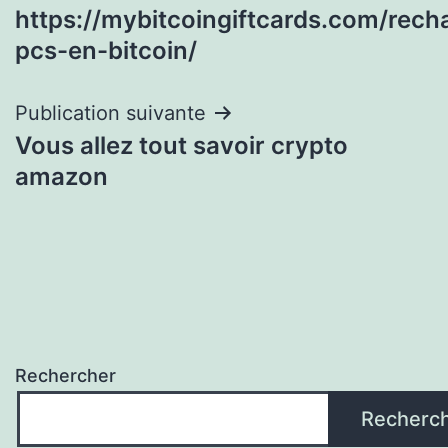
de
https://mybitcoingiftcards.com/rech
l’article
pcs-en-bitcoin/
Publication suivante
Vous allez tout savoir crypto
amazon
Rechercher
Recherc