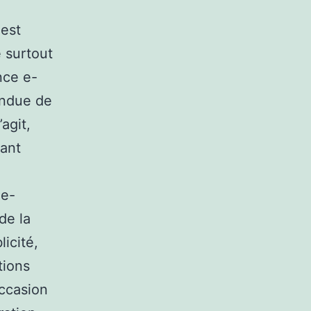
 est
 surtout
nce e-
endue de
agit,
rant
 e-
de la
licité,
tions
occasion