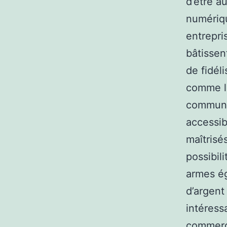
d’être a
numériqu
entrepri
bâtissen
de fidéli
comme l
communi
accessib
maîtrisés
possibil
armes ég
d’argent
intéress
commerci