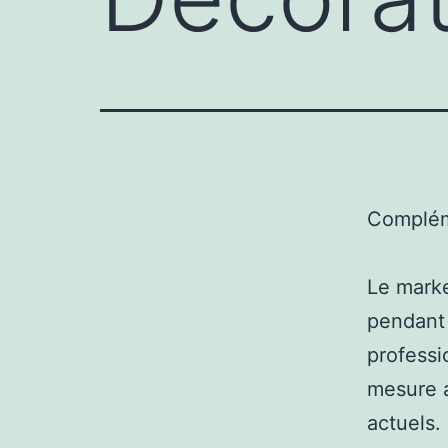
Complém
Le marke
pendant 
professi
mesure 
actuels.