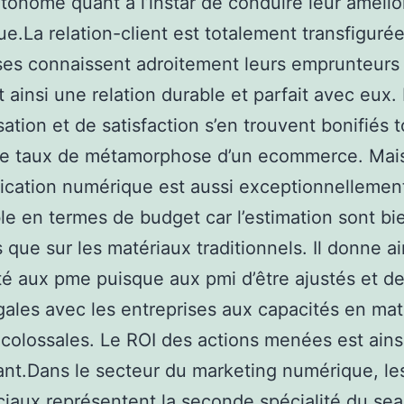
utonome quant à l’instar de conduire leur amélio
e.La relation-client est totalement transfigurée 
ses connaissent adroitement leurs emprunteurs
t ainsi une relation durable et parfait avec eux.
sation et de satisfaction s’en trouvent bonifiés 
e taux de métamorphose d’un ecommerce. Mais
cation numérique est aussi exceptionnellemen
le en termes de budget car l’estimation sont b
 que sur les matériaux traditionnels. Il donne ai
ité aux pme puisque aux pmi d’être ajustés et de
ales avec les entreprises aux capacités en mat
 colossales. Le ROI des actions menées est ains
ant.Dans le secteur du marketing numérique, les
aux représentent la seconde spécialité du sea