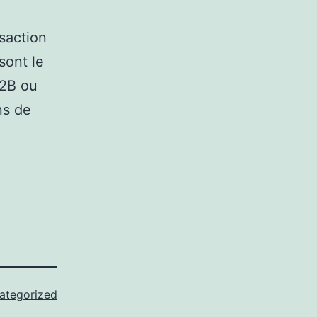
saction
sont le
B2B ou
ns de
ategorized