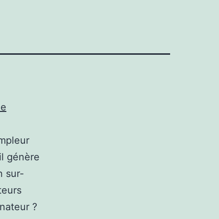
ne
ampleur
il génère
n sur-
teurs
nateur ?