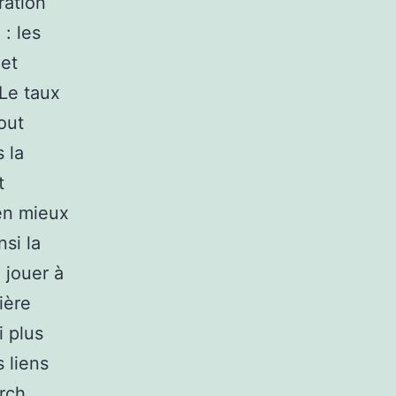
ration
: les
 et
 Le taux
tout
 la
t
ien mieux
nsi la
 jouer à
ière
i plus
 liens
rch