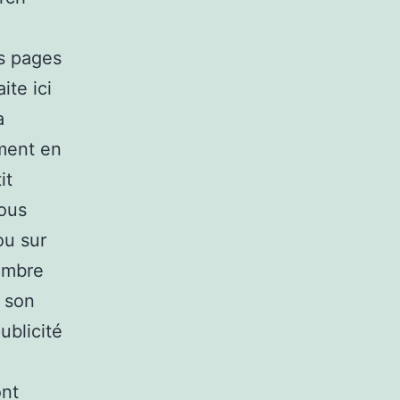
es pages
ite ici
a
ement en
it
sous
ou sur
nombre
e son
ublicité
ont