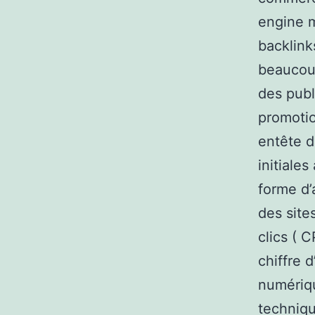
engine m
backlink
beaucoup
des publ
promotio
entête d
initiale
forme d’
des site
clics ( 
chiffre 
numériqu
techniqu