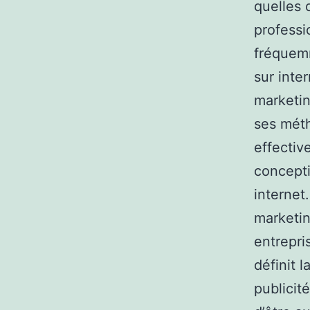
quelles 
professi
fréquemm
sur inte
marketin
ses méth
effectiv
concepti
internet
marketin
entrepri
définit 
publicit