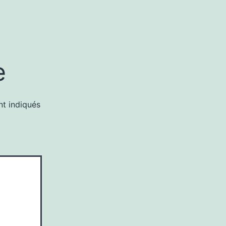
e
nt indiqués