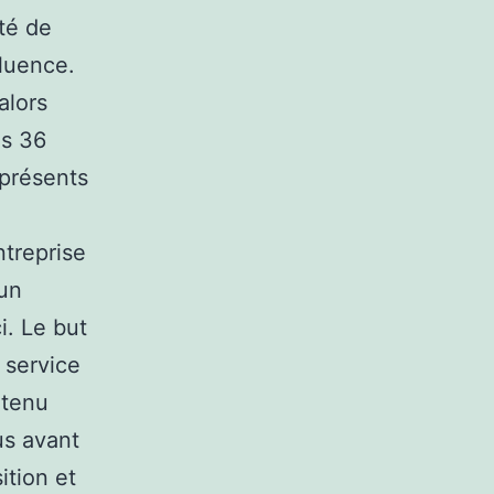
ité de
fluence.
alors
as 36
 présents
treprise
 un
i. Le but
 service
ntenu
us avant
ition et