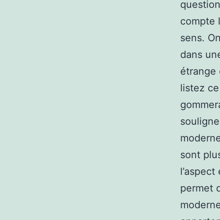
question
compte l
sens. On
dans une
étrange 
listez c
gommera
souligne
moderne 
sont plu
l’aspect
permet d
moderne,