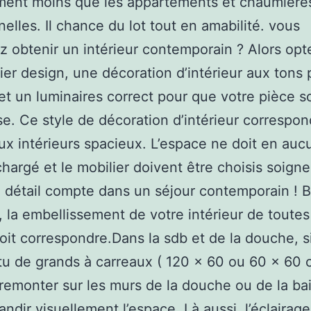
ment moins que les appartements et chaumière
nelles. Il chance du lot tout en amabilité. vous
z obtenir un intérieur contemporain ? Alors opt
ier design, une décoration d’intérieur aux tons 
et un luminaires correct pour que votre pièce so
e. Ce style de décoration d’intérieur correspon
ux intérieurs spacieux. L’espace ne doit en auc
chargé et le mobilier doivent être choisis soig
 détail compte dans un séjour contemporain ! B
 la embellissement de votre intérieur de toutes
oit correspondre.Dans la sdb et de la douche, si
tu de grands à carreaux ( 120 x 60 ou 60 x 60 cm
remonter sur les murs de la douche ou de la ba
andir visuellement l’espace. Là aussi, l’éclairag