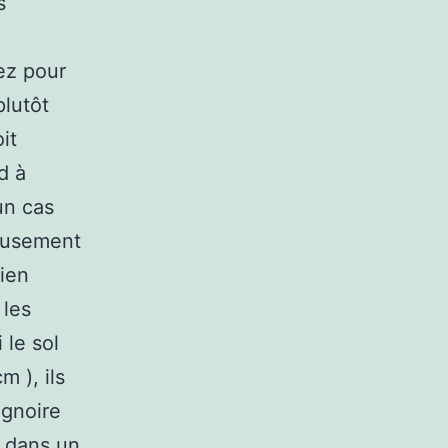
s
ez pour
plutôt
it
d à
un cas
neusement
ien
 les
 le sol
 ), ils
ignoire
e dans un