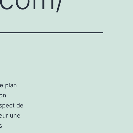
le plan
ion
spect de
ieur une
s