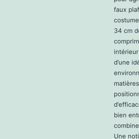
faux pla
costume,
34 cm de
comprime
intérieu
d’une id
environ
matières
position
d’effica
bien ent
combiner
Une noti