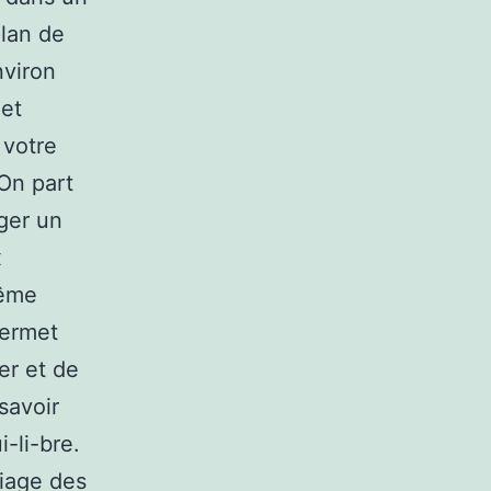
plan de
nviron
 et
 votre
 On part
ger un
x
même
permet
er et de
savoir
i-li-bre.
riage des