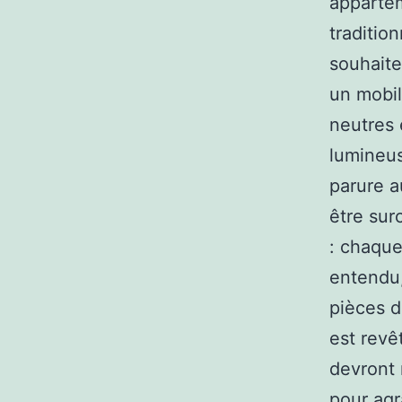
apparte
tradition
souhaite
un mobil
neutres 
lumineus
parure a
être sur
: chaque
entendu,
pièces d
est revê
devront 
pour agr