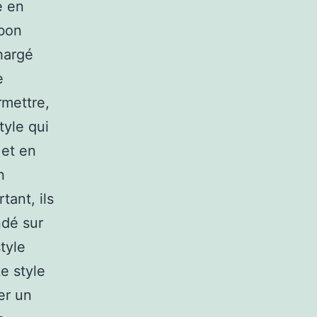
e en
 bon
hargé
e
rmettre,
tyle qui
 et en
n
tant, ils
ndé sur
tyle
e style
er un