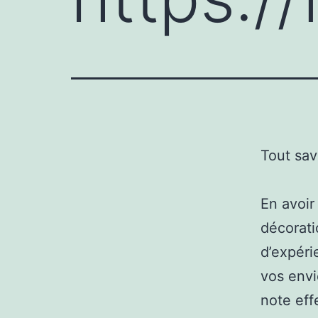
Tout sav
En avoir 
décorati
d’expéri
vos envi
note eff