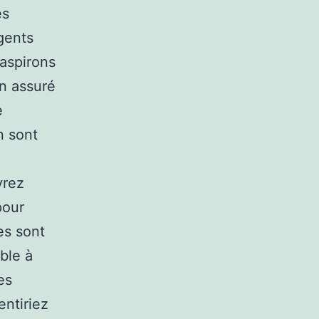
es
gents
 aspirons
un assuré
e
n sont
:
vrez
pour
les sont
ble à
es
ntiriez