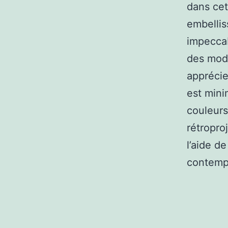
dans cet
embellis
impeccab
des modè
apprécie
est mini
couleurs
rétropro
l’aide d
contemp