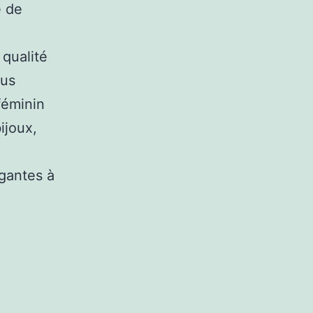
e de
 qualité
ous
 féminin
ijoux,
égantes à