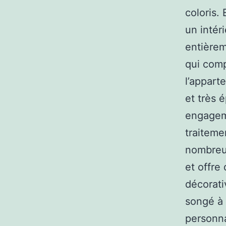
coloris.
un intér
entièrem
qui comp
l’appart
et très é
engageme
traitem
nombreus
et offre
décorati
songé à 
personnal