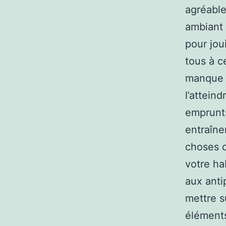
agréable
ambiant 
pour jou
tous à c
manque 
l’attein
emprunts
entraîne
choses q
votre hab
aux anti
mettre s
éléments