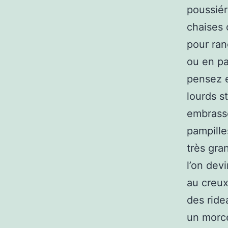
poussiér
chaises 
pour ran
ou en pa
pensez e
lourds s
embrasse
pampille
très gran
l’on dev
au creux
des ride
un morce