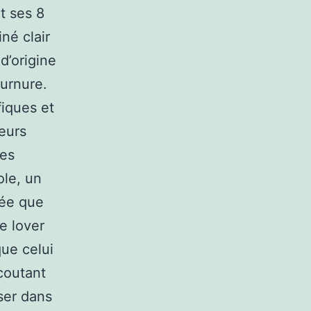
t ses 8
né clair
d’origine
urnure.
iques et
leurs
les
ole, un
irée que
e lover
ue celui
écoutant
ser dans