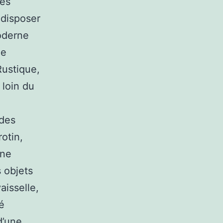
des
 disposer
oderne
ne
Rustique,
 loin du
 des
rotin,
gne
s objets
aisselle,
é
d’une