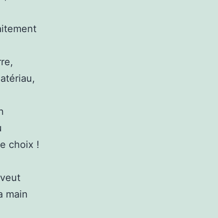
aitement
re,
matériau,
n
u
e choix !
 veut
a main