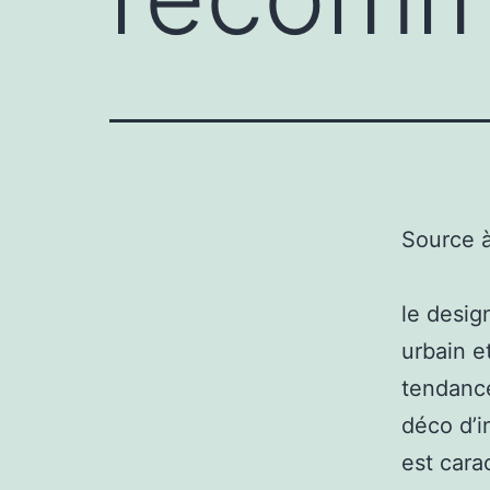
Source 
le desig
urbain e
tendance
déco d’i
est cara