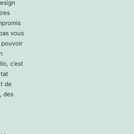
design
tres
ompromis
 pas vous
 pouvoir
n
lo, c’est
état
nt de
, des