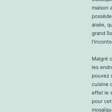
maison a
possède 
aisée, q
grand îl
l’incont
Malgré c
les endr
pouvez u
cuisine 
effet le
pour cet
mosaïque