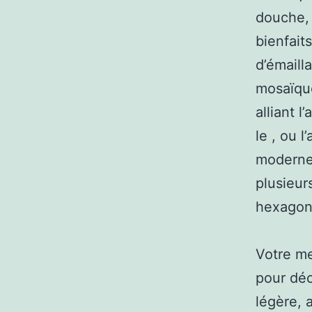
douche, 
bienfait
d’émaill
mosaïque
alliant l
le , ou 
moderne.
plusieur
hexagona
Votre me
pour déc
légère, 