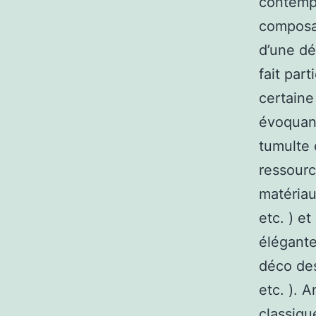
contempo
composan
d’une dé
fait par
certaine
évoquant
tumulte e
ressourc
matériaux
etc. ) e
élégante
déco des
etc. ). 
classiqu