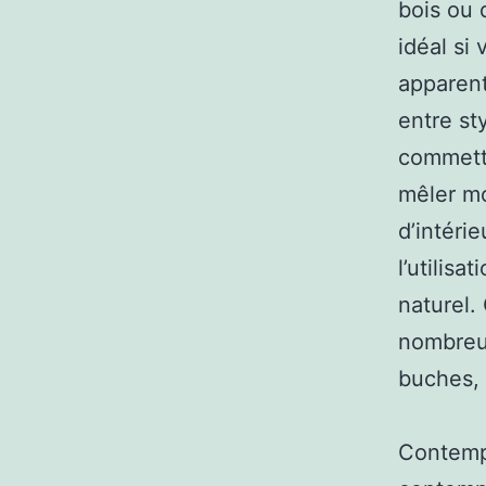
bois ou 
idéal si
apparent
entre st
commettr
mêler mo
d’intéri
l’utilisa
naturel.
nombreu
buches, 
Contempo