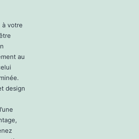
 à votre
être
on
rement au
elui
rminée.
et design
d’une
ntage,
venez