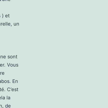
 ) et
relle, un
ine sont
rer. Vous
re
abos. En
é. C’est
la la
n, de