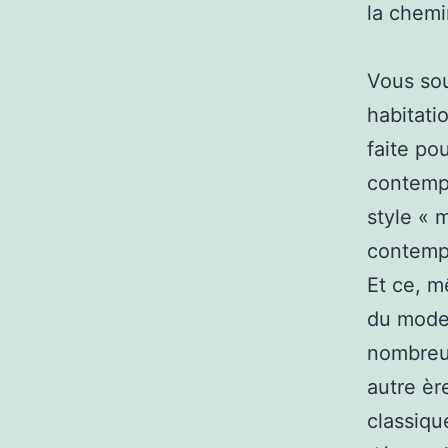
la chemi
Vous sou
habitati
faite po
contempo
style « 
contempo
Et ce, m
du moder
nombreu
autre èr
classiqu