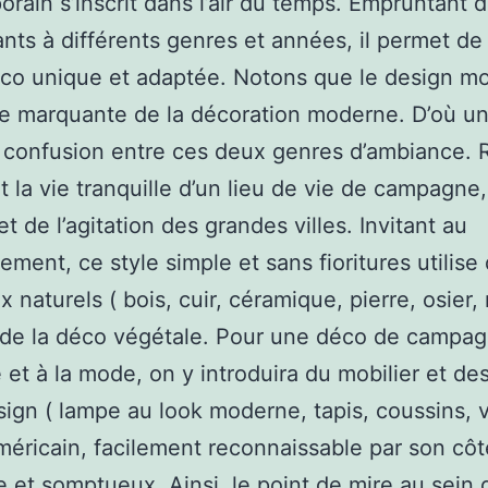
rain s’inscrit dans l’air du temps. Empruntant 
ts à différents genres et années, il permet de
co unique et adaptée. Notons que le design m
tie marquante de la décoration moderne. D’où u
 confusion entre ces deux genres d’ambiance. 
 la vie tranquille d’un lieu de vie de campagne,
t de l’agitation des grandes villes. Invitant au
ement, ce style simple et sans fioritures utilise
 naturels ( bois, cuir, céramique, pierre, osier, 
t de la déco végétale. Pour une déco de campa
 et à la mode, on y introduira du mobilier et de
ign ( lampe au look moderne, tapis, coussins, v
Américain, facilement reconnaissable par son côt
e et somptueux. Ainsi, le point de mire au sein 