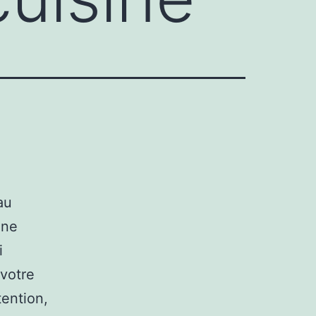
au
une
i
 votre
tention,