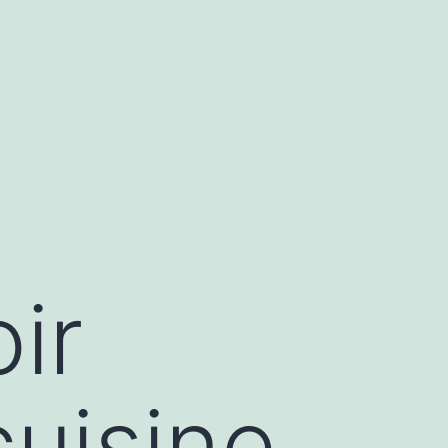
ir
uisine