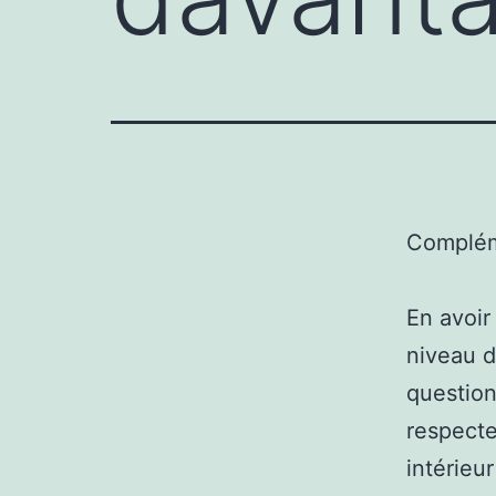
Complém
En avoir 
niveau d
question
respecte
intérieu