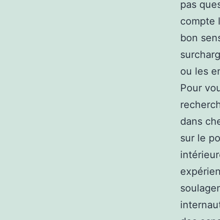
pas ques
compte l
bon sens
surcharg
ou les e
Pour vou
recherch
dans che
sur le p
intérieu
expérien
soulagem
internau