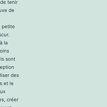
 de tenir
euve de
 petite
scur.
à la
oins
ls sont
ception
liser des
 et le
aux
s, créer