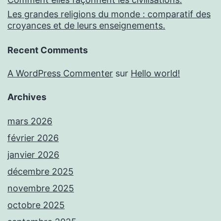
Les grandes religions du monde : comparatif des
croyances et de leurs enseignements.
Recent Comments
A WordPress Commenter
sur
Hello world!
Archives
mars 2026
février 2026
janvier 2026
décembre 2025
novembre 2025
octobre 2025