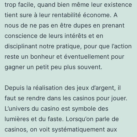
trop facile, quand bien même leur existence
tient sure à leur rentabilité économe. A
nous de ne pas en être dupes en prenant
conscience de leurs intérêts et en
disciplinant notre pratique, pour que l’action
reste un bonheur et éventuellement pour
gagner un petit peu plus souvent.
Depuis la réalisation des jeux d’argent, il
faut se rendre dans les casinos pour jouer.
L’univers du casino est symbole des
lumières et du faste. Lorsqu’on parle de
casinos, on voit systématiquement aux