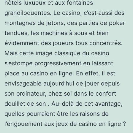
hôtels luxueux et aux fontaines
grandiloquentes. Le casino, c’est aussi des
montagnes de jetons, des parties de poker
tendues, les machines à sous et bien
évidemment des joueurs tous concentrés.
Mais cette image classique du casino
s’estompe progressivement en laissant
place au casino en ligne. En effet, il est
envisageable aujourd’hui de jouer depuis
son ordinateur, chez soi dans le confort
douillet de son . Au-delà de cet avantage,
quelles pourraient être les raisons de
l’engouement aux jeux de casino en ligne ?