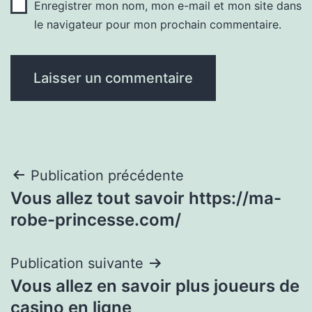
Enregistrer mon nom, mon e-mail et mon site dans
le navigateur pour mon prochain commentaire.
Navigation
Publication précédente
Vous allez tout savoir https://ma-
de
robe-princesse.com/
l’article
Publication suivante
Vous allez en savoir plus joueurs de
casino en ligne