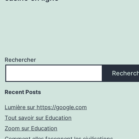
Rechercher
Recherc
Recent Posts
Lumière sur https://google.com
Tout savoir sur Education
Zoom sur Education
Comment elles façonnent les civilisations.