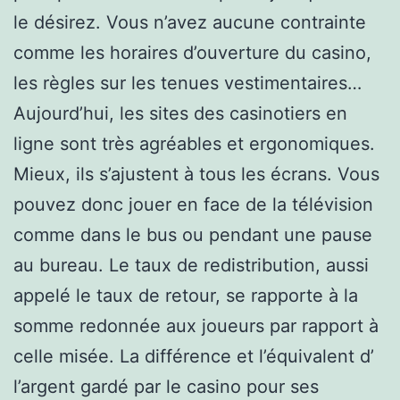
le désirez. Vous n’avez aucune contrainte
comme les horaires d’ouverture du casino,
les règles sur les tenues vestimentaires…
Aujourd’hui, les sites des casinotiers en
ligne sont très agréables et ergonomiques.
Mieux, ils s’ajustent à tous les écrans. Vous
pouvez donc jouer en face de la télévision
comme dans le bus ou pendant une pause
au bureau. Le taux de redistribution, aussi
appelé le taux de retour, se rapporte à la
somme redonnée aux joueurs par rapport à
celle misée. La différence et l’équivalent d’
l’argent gardé par le casino pour ses