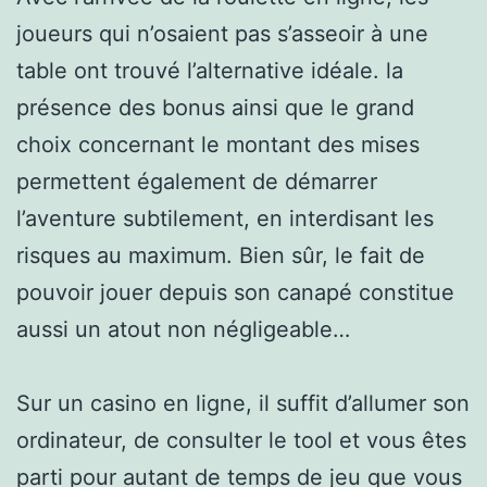
joueurs qui n’osaient pas s’asseoir à une
table ont trouvé l’alternative idéale. la
présence des bonus ainsi que le grand
choix concernant le montant des mises
permettent également de démarrer
l’aventure subtilement, en interdisant les
risques au maximum. Bien sûr, le fait de
pouvoir jouer depuis son canapé constitue
aussi un atout non négligeable…
Sur un casino en ligne, il suffit d’allumer son
ordinateur, de consulter le tool et vous êtes
parti pour autant de temps de jeu que vous