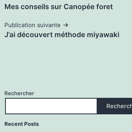
Mes conseils sur Canopée foret
de
l’article
Publication suivante
J’ai découvert méthode miyawaki
Rechercher
Recherc
Recent Posts