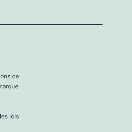
ions de
 marque
es lois