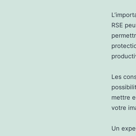
L’import
RSE peut
permettr
protecti
producti
Les cons
possibili
mettre e
votre i
Un exper