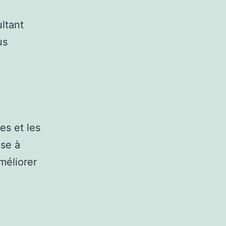
ltant
us
es et les
ise à
méliorer