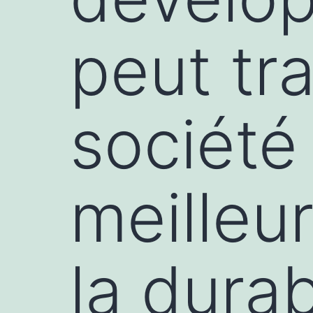
peut tr
société
meilleu
la durab