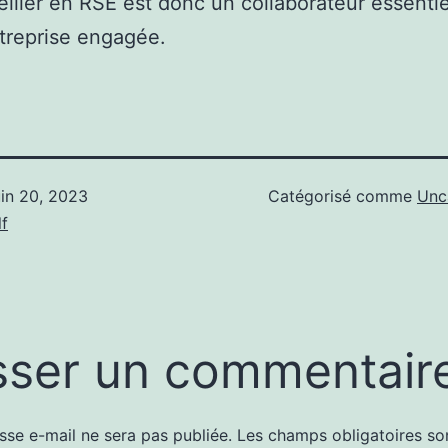
iller en RSE est donc un collaborateur essentie
treprise engagée.
uin 20, 2023
Catégorisé comme
Unc
f
sser un commentair
sse e-mail ne sera pas publiée.
Les champs obligatoires so