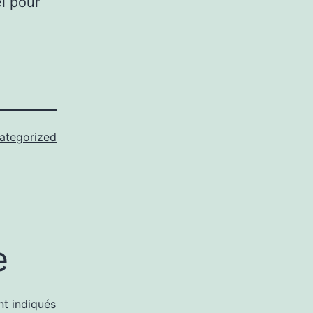
l pour
ategorized
e
nt indiqués