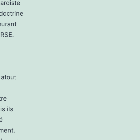
gardiste
 doctrine
surant
 RSE.
 atout
tre
s ils
é
ment.