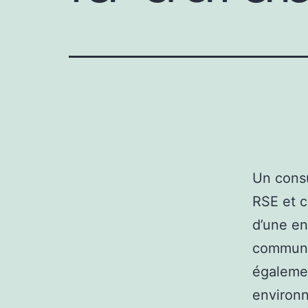
Un consu
RSE et 
d’une en
communic
égalemen
environn