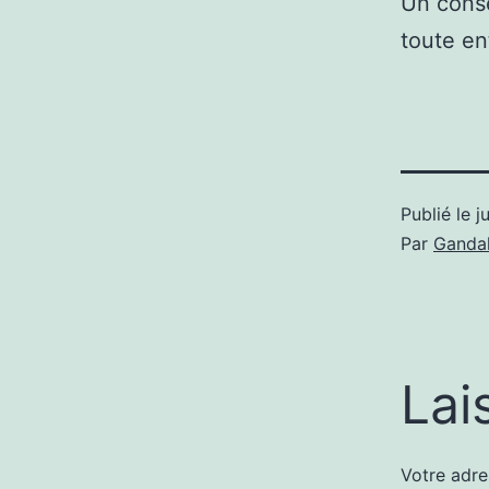
Un conse
toute en
Publié le
j
Par
Gandal
Lai
Votre adre