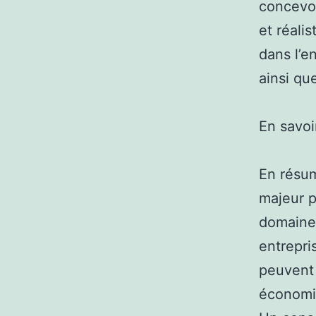
concevoi
et réali
dans l’e
ainsi qu
En savoi
En résum
majeur p
domaine 
entrepri
peuvent 
économiq