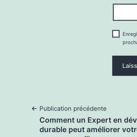
Enreg
proch
Navigation
Publication précédente
Comment un Expert en dé
de
durable peut améliorer votr