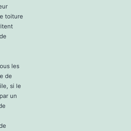
eur
e toiture
itent
 de
ous les
re de
le, si le
 par un
de
 de