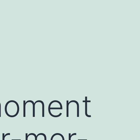
moment
ur-mer-