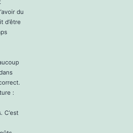
t
’avoir du
t d’être
mps
eaucoup
 dans
correct.
ture :
. C’est