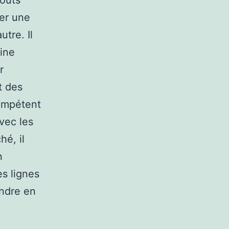
coûts
der une
tre. Il
aine
r
t des
compétent
vec les
hé, il
n
s lignes
endre en