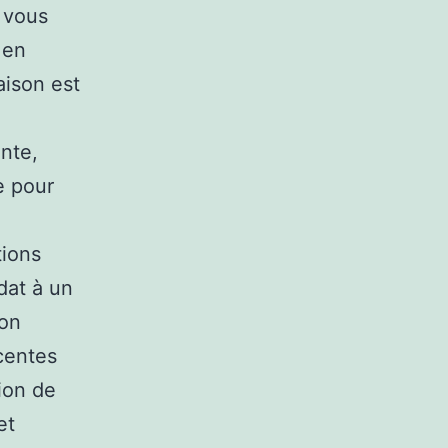
e vous
 en
aison est
nte,
e pour
tions
dat à un
bon
écentes
ion de
et