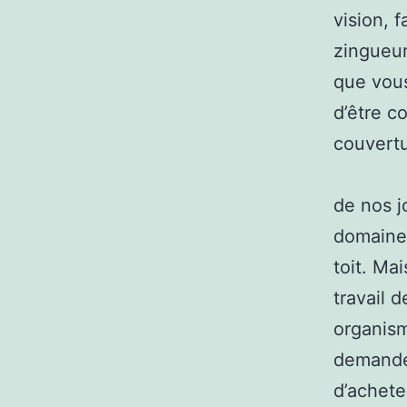
vision, 
zingueur
que vous
d’être c
couvertu
de nos j
domaines
toit. Mai
travail 
organis
demander
d’achete