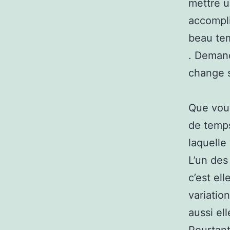
mettre u
accompli
beau tem
. Demand
change s
Que vous
de temps
laquelle
L’un des
c’est el
variatio
aussi el