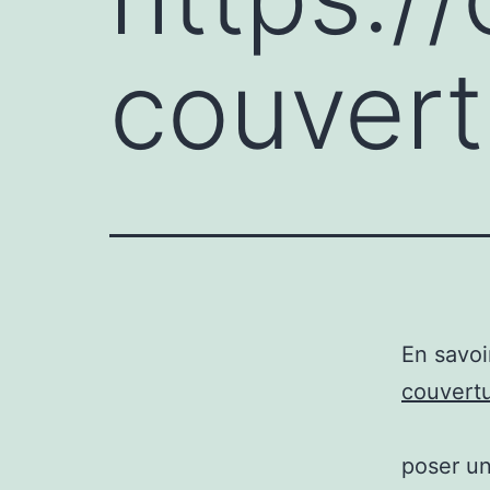
couvertu
En savoi
couvertu
poser un