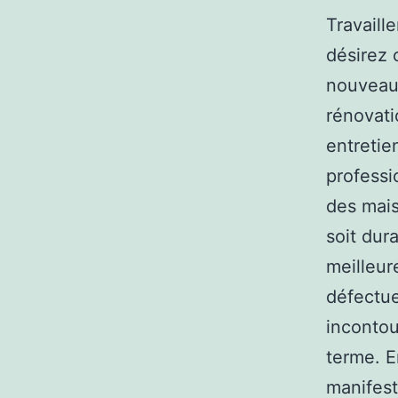
Travaill
désirez 
nouveau 
rénovati
entretie
professi
des mais
soit dura
meilleur
défectue
incontou
terme. 
manifest