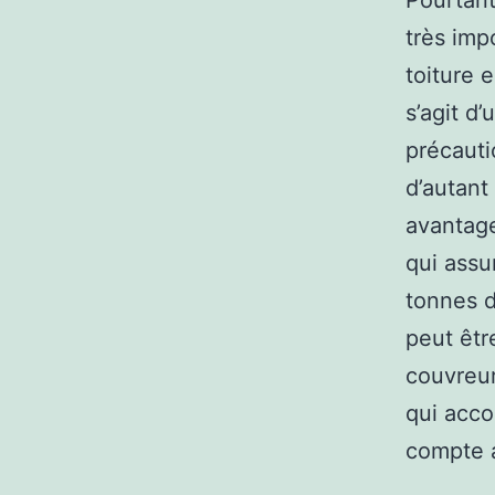
Pourtant,
très imp
toiture 
s’agit d
précauti
d’autant 
avantage
qui assu
tonnes d
peut êtr
couvreur
qui acco
compte a