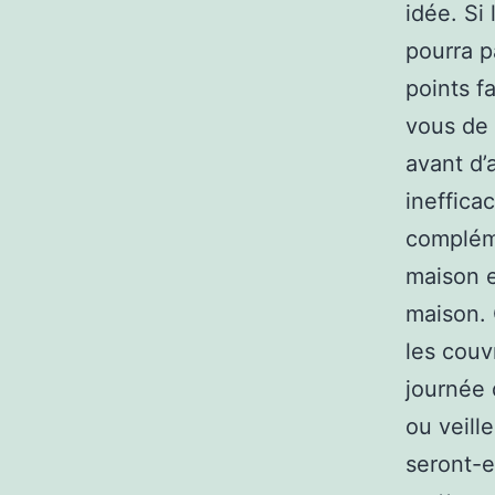
idée. Si
pourra p
points f
vous de 
avant d’
ineffica
compléme
maison e
maison. 
les couv
journée 
ou veille
seront-e