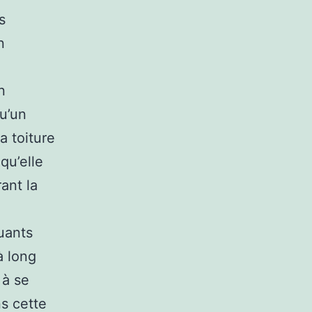
s
n
n
u’un
a toiture
qu’elle
rant la
uants
à long
 à se
s cette