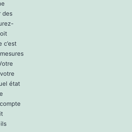
ne
r des
urez-
oit
 c’est
s mesures
Votre
 votre
uel état
ue
r compte
it
ils