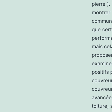
pierre )
montrer 
commun a
que cert
performa
mais cel
proposer
examiner
positifs
couvreur
couvreur
avancées
toiture,