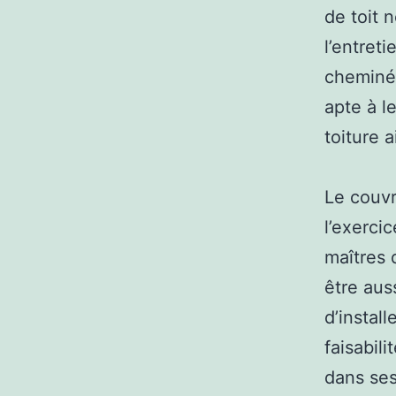
de toit 
l’entret
cheminée
apte à le
toiture 
Le couvr
l’exercic
maîtres 
être aus
d’instal
faisabil
dans ses