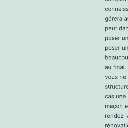
connaiss
gérera a
peut dan
poser un
poser un
beaucoup
au final
vous ne 
structur
cas une 
maçon et
rendez-v
rénovati