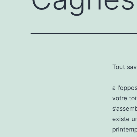
Tout sav
a l’oppo
votre to
s’assemb
existe u
printemp