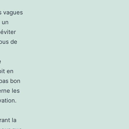
es vagues
r un
 éviter
sous de
e
oit en
 pas bon
erne les
vation.
ant la