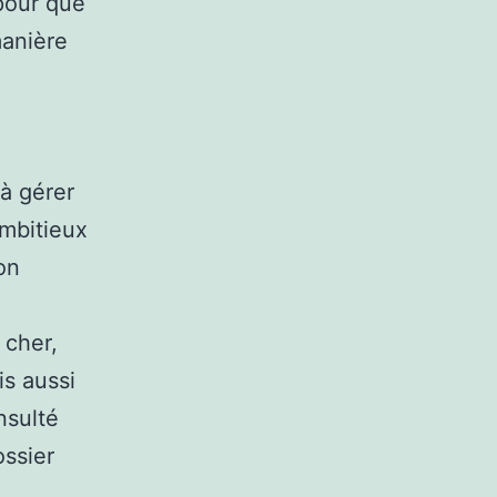
 pour que
manière
 à gérer
mbitieux
on
 cher,
is aussi
nsulté
ossier