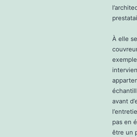
l’archit
prestatai
À elle se
couvreur
exemple 
intervie
appartem
échantil
avant d’
l’entreti
pas en é
être un 