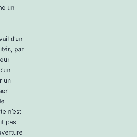
me un
vail d’un
tés, par
reur
d’un
r un
ser
de
te n’est
it pas
uverture