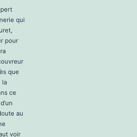
xpert
nerie qui
uret,
r pour
ra
 couvreur
dès que
 la
ans ce
 d’un
doute au
ne
aut voir