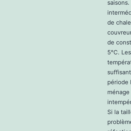
saisons.
interméd
de chale
couvreur 
de const
5°C. Les
tempéra
suffisan
période 
ménage a
intempér
Si la ta
problème