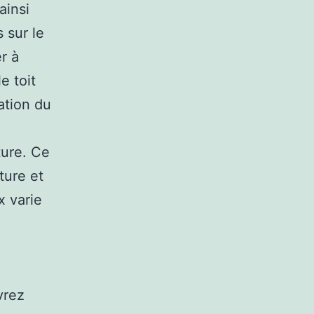
ainsi
 sur le
r à
le toit
ation du
ture. Ce
ture et
x varie
vrez