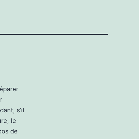
réparer
r
ant, s’il
re, le
pos de