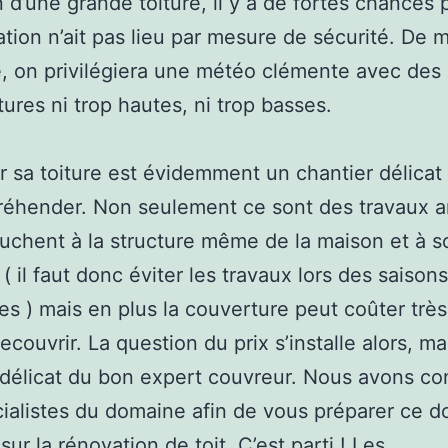
n d’une grande toiture, il y a de fortes chances
ation n’ait pas lieu par mesure de sécurité. De 
, on privilégiera une météo clémente avec des
ures ni trop hautes, ni trop basses.
r sa toiture est évidemment un chantier délicat
réhender. Non seulement ce sont des travaux a
touchent à la structure même de la maison et à s
 ( il faut donc éviter les travaux lors des saisons
es ) mais en plus la couverture peut coûter très
ecouvrir. La question du prix s’installe alors, ma
 délicat du bon expert couvreur. Nous avons co
ialistes du domaine afin de vous préparer ce d
ur la rénovation de toit. C’est parti ! Les