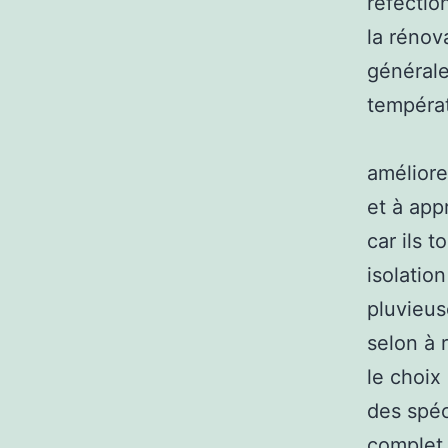
réfectio
la rénov
générale
températ
améliore
et à app
car ils 
isolation
pluvieus
selon à r
le choix
des spéc
complet s