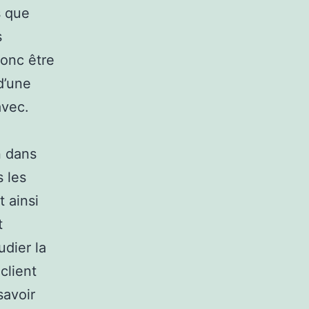
s que
s
donc être
 d’une
avec.
n dans
s les
t ainsi
t
udier la
client
savoir