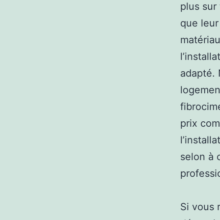
plus sur
que leur
matériau
l’install
adapté. 
logement
fibrocim
prix com
l’install
selon à c
professi
Si vous 