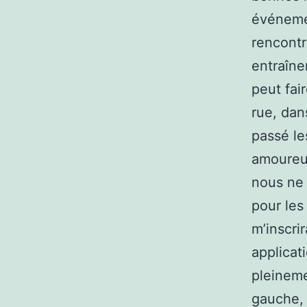
événeme
rencontr
entraîne
peut fai
rue, dan
passé le
amoureux
nous ne 
pour les
m’inscri
applicat
pleineme
gauche, 