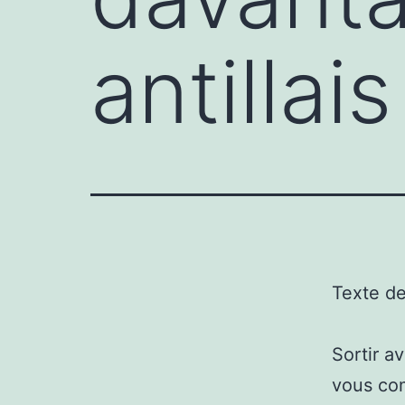
antillais
Texte d
Sortir a
vous com