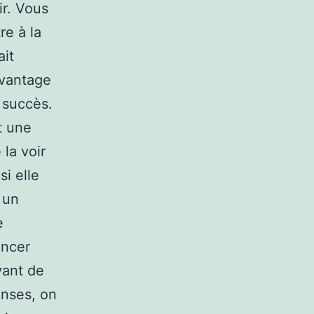
ir. Vous
re à la
ait
avantage
 succès.
nt une
 la voir
i elle
r un
e
encer
vant de
enses, on