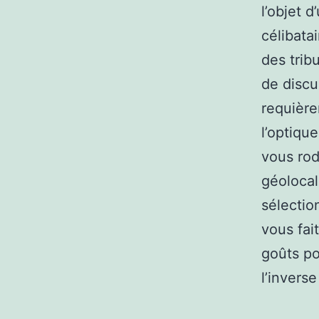
l’objet 
célibata
des trib
de discu
requière
l’optiqu
vous rod
géolocal
sélectio
vous fai
goûts po
l’invers