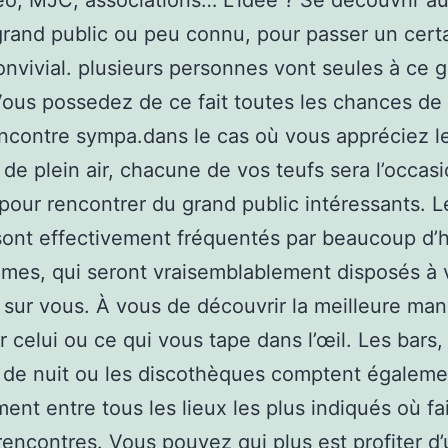
eo, MJC, associations… L’idée ? Se découvrir au
rand public ou peu connu, pour passer un cert
nvivial. plusieurs personnes vont seules à ce 
Vous possedez de ce fait toutes les chances de 
ncontre sympa.dans le cas où vous appréciez l
s de plein air, chacune de vos teufs sera l’occas
 pour rencontrer du grand public intéressants. L
 sont effectivement fréquentés par beaucoup d
mes, qui seront vraisemblablement disposés à
 sur vous. À vous de découvrir la meilleure man
r celui ou ce qui vous tape dans l’œil. Les bars,
 de nuit ou les discothèques comptent égaleme
ment entre tous les lieux les plus indiqués où fa
encontres. Vous pouvez qui plus est profiter d’