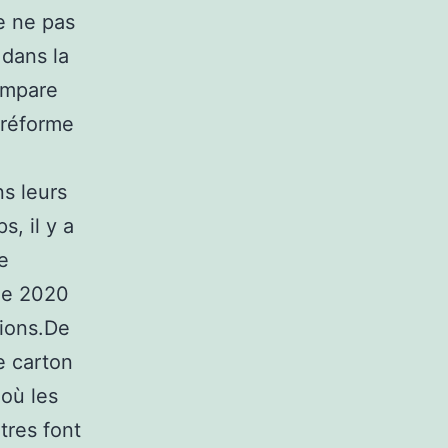
e ne pas
 dans la
compare
 réforme
ns leurs
s, il y a
e
que 2020
tions.De
e carton
 où les
tres font