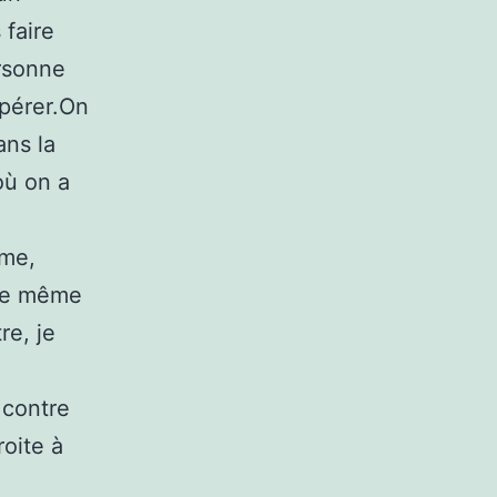
faire
ersonne
opérer.On
ans la
où on a
ême,
 de même
re, je
 contre
roite à