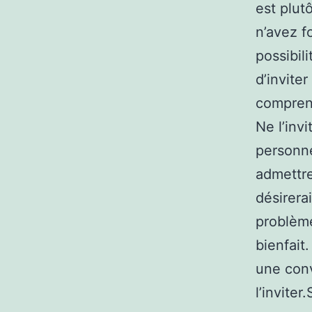
est plutô
n’avez f
possibili
d’invite
comprend
Ne l’invi
personne
admettre
désirerai
problème
bienfait
une conv
l’invite