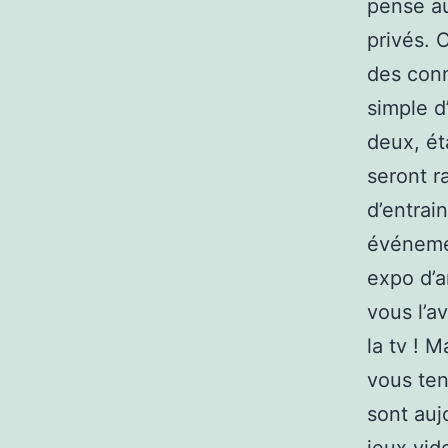
pense au
privés. C
des conn
simple d
deux, ét
seront r
d’entrai
événemen
expo d’a
vous l’a
la tv ! M
vous te
sont auj