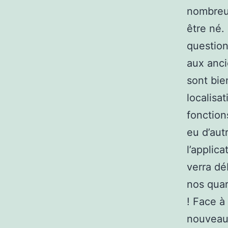
nombreu
être né.
question
aux anci
sont bie
localisa
fonction
eu d’aut
l’applic
verra dé
nos quar
! Face à
nouveaux