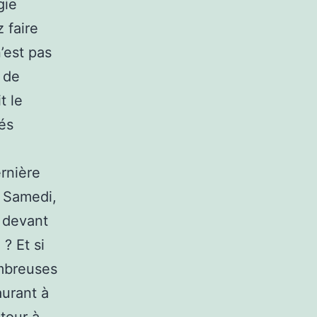
gie
z faire
’est pas
 de
t le
tés
ernière
! Samedi,
 devant
 ? Et si
mbreuses
aurant à