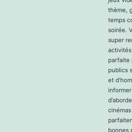
jeux vid
thème, g
temps co
soirée. 
super re
activité
parfaite
publics
et d’hom
informer
d’aborde
cinémas
parfaite
bonnes r