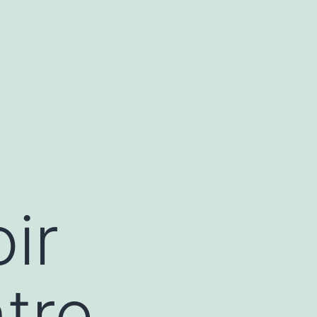
ir
tre