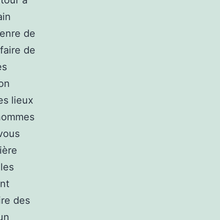
tour à
ain
genre de
faire de
es
ion
es lieux
’hommes
 vous
ière
 les
nt
ire des
un