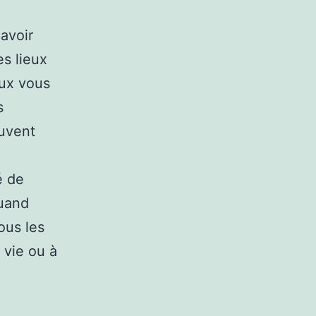
avoir
es lieux
eux vous
s
euvent
é de
quand
ous les
 vie ou à