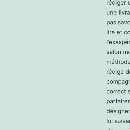
rédiger 
une livra
pas savo
lire et c
l’exaspé
selon mo
méthode 
rédige d
compagni
correct 
parfaite
désigner
lui suiv