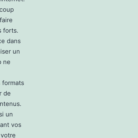
ucoup
faire
 forts.
exe dans
liser un
b ne
s formats
r de
ontenus.
si un
eant vos
 votre