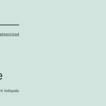
ategorized
e
nt indiqués