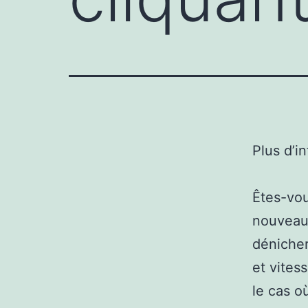
Plus d’i
Êtes-vou
nouveau
dénicher
et vites
le cas o