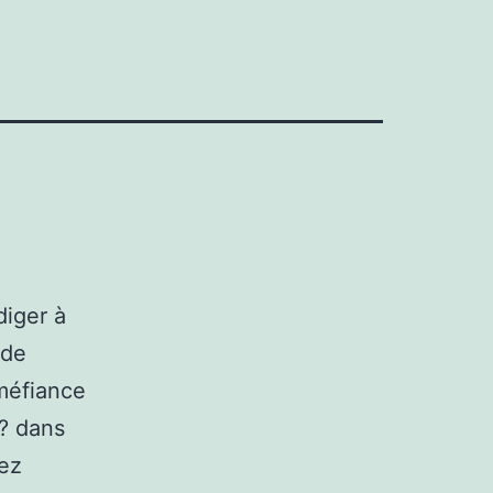
diger à
 de
méfiance
 ? dans
vez