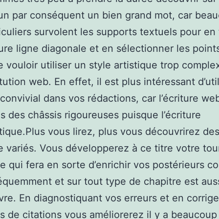
 un par conséquent un bien grand mot, car bea
iculiers survolent les supports textuels pour en 
ure ligne diagonale et en sélectionner les points
de vouloir utiliser un style artistique trop compl
tution web. En effet, il est plus intéressant d’uti
convivial dans vos rédactions, car l’écriture we
s des châssis rigoureuses puisque l’écriture
stique.Plus vous lirez, plus vous découvrirez de
re variés. Vous développerez à ce titre votre tou
e qui fera en sorte d’enrichir vos postérieurs c
réquemment et sur tout type de chapitre est aus
re. En diagnostiquant vos erreurs et en corrig
s de citations vous améliorerez il y a beaucoup