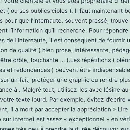
r votre clientèle et vous êtes propriétaire d’ déf
let ( ou ses publics cibles ). Il faut maintenant b
s pour que l’internaute, souvent pressé, trouve
nt l’information qu’il recherche. Pour répondre
s de l’internaute, il est conséquent de fournir 
ion de qualité ( bien prose, intéressante, péda
être drôle, touchante … ).Les répétitions ( plé
s et redondances ) peuvent être indispensabl
 sur un fait, protéger une graphic ou rendre plu
ance à . Malgré tout, utilisez-les avec lésine au
 votre texte lourd. Par exemple, évitez d’écrire 
nt, il a mort par accepter la appréciation ».Lire
 sur internet est assez « exceptionnel » en véri
mes très peu à prendre la durée découvrir sur 