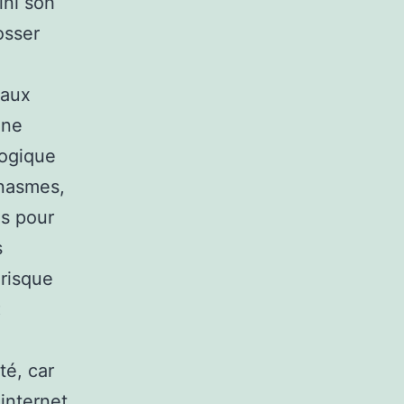
ini son
osser
 aux
une
gogique
onasmes,
es pour
s
 risque
«
té, car
internet.