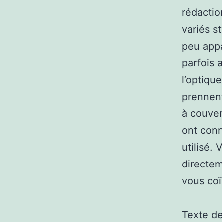
rédactio
variés s
peu appa
parfois 
l’optique
prennent
à couver
ont conn
utilisé.
directem
vous coï
Texte d