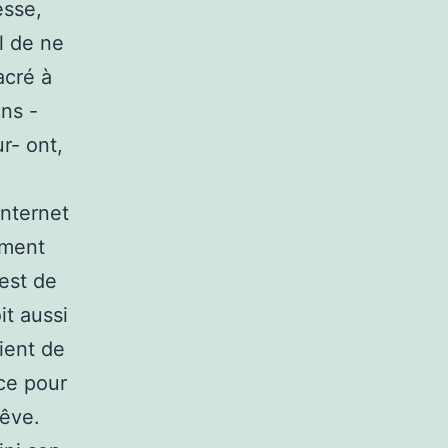
esse,
il de ne
acré à
ons -
r- ont,
internet
mment
 est de
it aussi
vient de
nce pour
rêve.