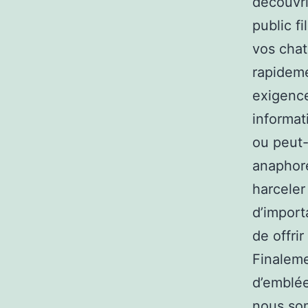
découvri
public fi
vos chat
rapideme
exigence
informat
ou peut-
anaphore
harceler
d’import
de offrir
Finaleme
d’emblée
nous som