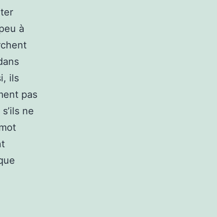
ter
 peu à
rchent
dans
, ils
ment pas
s’ils ne
 mot
nt
 que