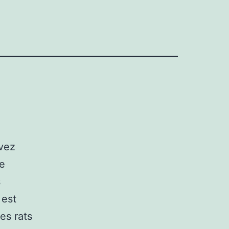
evez
de
s
 est
es rats