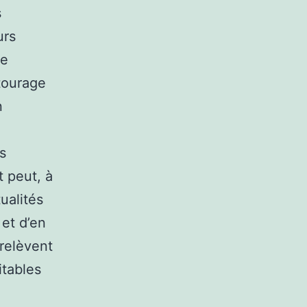
s
urs
ne
tourage
n
s
 peut, à
ualités
et d’en
 relèvent
itables