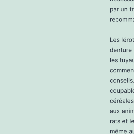
par un t
recomma
Les lérot
denture e
les tuya
comment 
conseils.
coupable
céréales
aux anim
rats et l
même aux