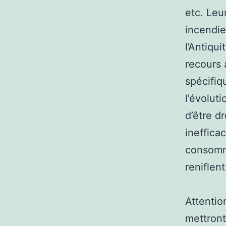
etc. Leu
incendie
l’Antiqu
recours 
spécifiq
l’évolut
d’être d
ineffica
consomme
reniflent
Attentio
mettront