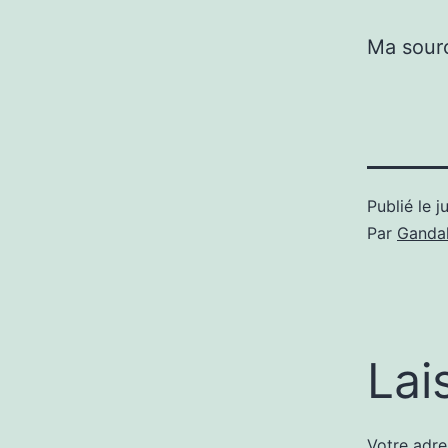
Ma sour
Publié le
j
Par
Gandal
Lai
Votre adre