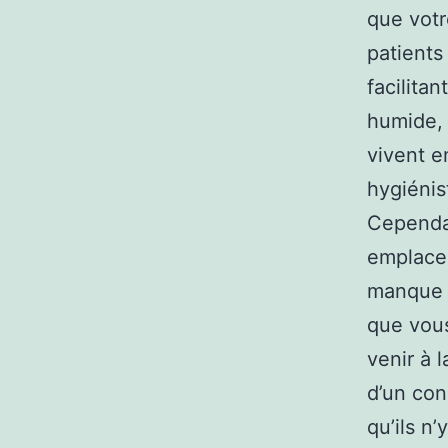
que votr
patients
facilita
humide, 
vivent e
hygiénis
Cependan
emplace
manque d
que vous
venir à l
d’un con
qu’ils n’