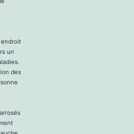
de
 endroit
urs un
ladies.
tion des
rsonne
arrosés
ement
 gauche