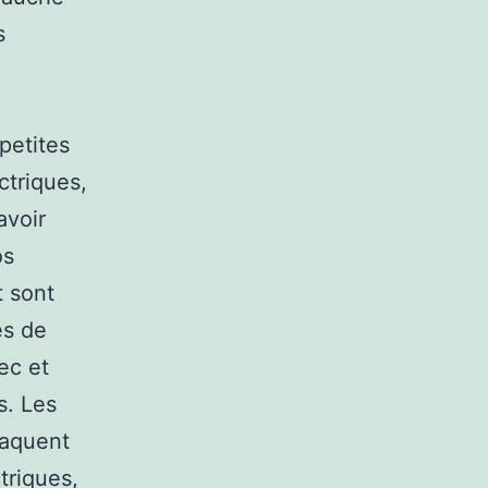
s
 petites
ctriques,
avoir
os
t sont
es de
ec et
s. Les
ttaquent
triques,