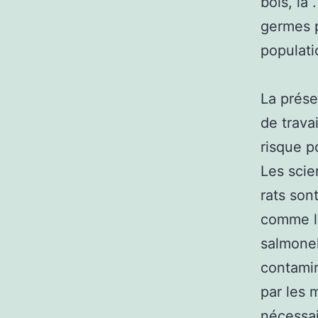
bois, la 
germes p
populati
La prése
de trava
risque p
Les scie
rats son
comme la
salmonel
contamin
par les m
nécessai