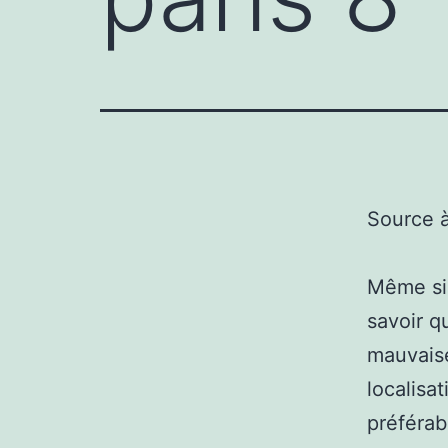
Source 
Même si 
savoir q
mauvais
localisat
préférab