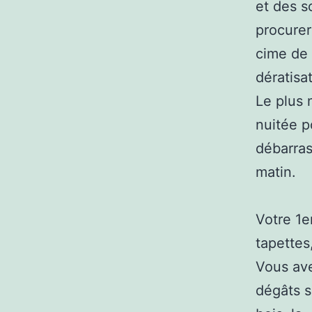
et des s
procurer
cime de 
dératisa
Le plus 
nuitée p
débarras
matin.
Votre 1e
tapettes,
Vous ave
dégâts s