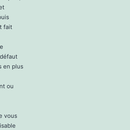
et
puis
 fait
de
 défaut
s en plus
nt ou
ne vous
isable