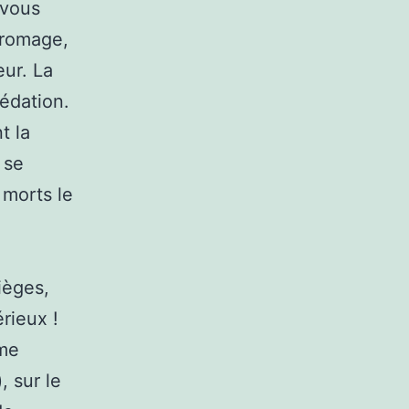
 vous
fromage,
eur. La
édation.
t la
 se
 morts le
ièges,
érieux !
rme
, sur le