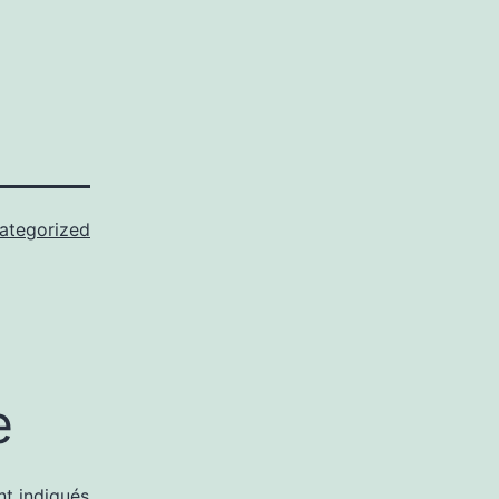
ategorized
e
nt indiqués